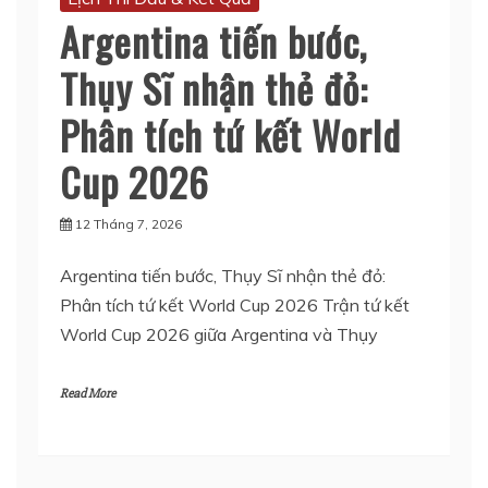
Argentina tiến bước,
Thụy Sĩ nhận thẻ đỏ:
Phân tích tứ kết World
Cup 2026
12 Tháng 7, 2026
Argentina tiến bước, Thụy Sĩ nhận thẻ đỏ:
Phân tích tứ kết World Cup 2026 Trận tứ kết
World Cup 2026 giữa Argentina và Thụy
Read More