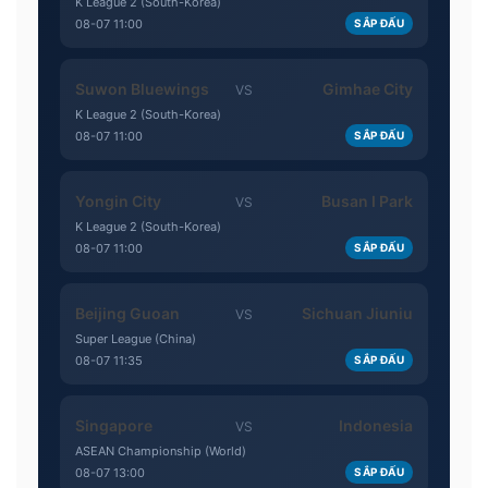
K League 2 (South-Korea)
08-07 11:00
SẮP ĐẤU
Suwon Bluewings
Gimhae City
VS
K League 2 (South-Korea)
08-07 11:00
SẮP ĐẤU
Yongin City
Busan I Park
VS
K League 2 (South-Korea)
08-07 11:00
SẮP ĐẤU
Beijing Guoan
Sichuan Jiuniu
VS
Super League (China)
08-07 11:35
SẮP ĐẤU
Singapore
Indonesia
VS
ASEAN Championship (World)
08-07 13:00
SẮP ĐẤU