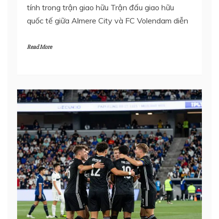
tính trong trận giao hữu Trận đấu giao hữu
quốc tế giữa Almere City và FC Volendam diễn
Read More