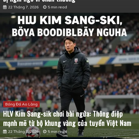
22 Tháng 7, 2026
5 min read
Bóng Đá Ao Làng
HLV Kim Sang-sik chơi bài ngửa: Thông điệp
mạnh mẽ từ bộ khung vàng của tuyển Việt Nam
22 Tháng 7, 2026
5 min read