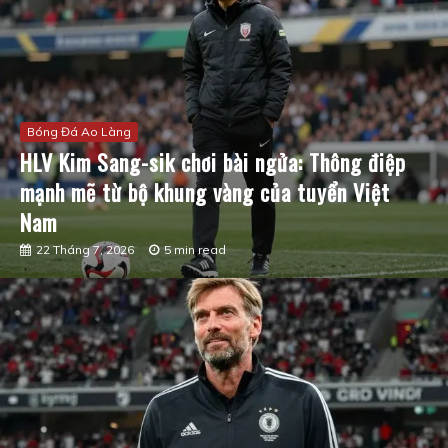
Bóng Đá Ao Làng
HLV Kim Sang-sik chơi bài ngửa: Thông điệp
mạnh mẽ từ bộ khung vàng của tuyển Việt
Nam
22 Tháng 7, 2026
5 min read