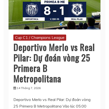
Cup C1 / Champions League
Deportivo Merlo vs Real
Pilar: Dự đoán vòng 25
Primera B
Metropolitana
14 Tháng 7, 2026
Deportivo Merlo vs Real Pilar: Dự đoán vòng
25 Primera B Metropolitana Vào lúc 05:00