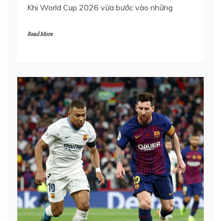
Khi World Cup 2026 vừa bước vào những
Read More