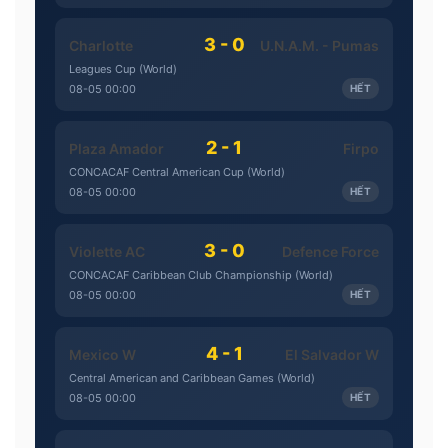
3 - 0
Charlotte
U.N.A.M. - Pumas
Leagues Cup (World)
08-05 00:00
HẾT
2 - 1
Plaza Amador
Firpo
CONCACAF Central American Cup (World)
08-05 00:00
HẾT
3 - 0
Violette AC
Defence Force
CONCACAF Caribbean Club Championship (World)
08-05 00:00
HẾT
4 - 1
Mexico W
El Salvador W
Central American and Caribbean Games (World)
08-05 00:00
HẾT