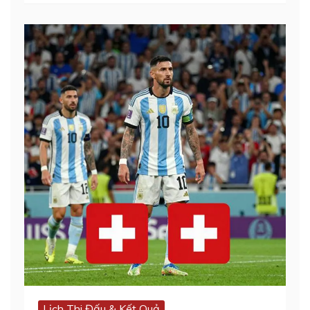
Lịch Thi Đấu & Kết Quả