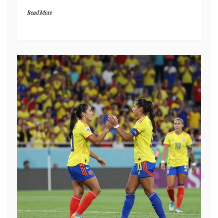
Read More