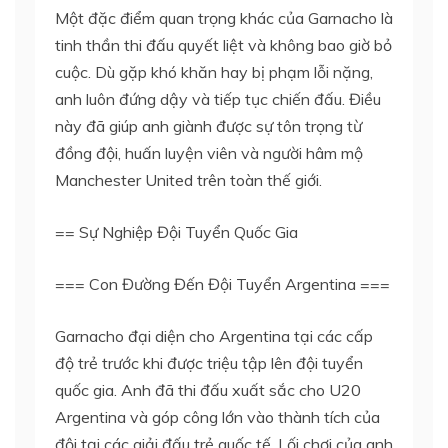
Một đặc điểm quan trọng khác của Garnacho là
tinh thần thi đấu quyết liệt và không bao giờ bỏ
cuộc. Dù gặp khó khăn hay bị phạm lỗi nặng,
anh luôn đứng dậy và tiếp tục chiến đấu. Điều
này đã giúp anh giành được sự tôn trọng từ
đồng đội, huấn luyện viên và người hâm mộ
Manchester United trên toàn thế giới.
== Sự Nghiệp Đội Tuyển Quốc Gia
=== Con Đường Đến Đội Tuyển Argentina ===
Garnacho đại diện cho Argentina tại các cấp
độ trẻ trước khi được triệu tập lên đội tuyển
quốc gia. Anh đã thi đấu xuất sắc cho U20
Argentina và góp công lớn vào thành tích của
đội tại các giải đấu trẻ quốc tế. Lối chơi của anh