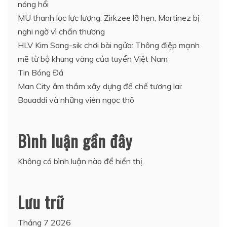
nóng hổi
MU thanh lọc lực lượng: Zirkzee lỡ hẹn, Martinez bị
nghi ngờ vì chấn thương
HLV Kim Sang-sik chơi bài ngửa: Thông điệp mạnh
mẽ từ bộ khung vàng của tuyển Việt Nam
Tin Bóng Đá
Man City âm thầm xây dựng đế chế tương lai:
Bouaddi và những viên ngọc thô
Bình luận gần đây
Không có bình luận nào để hiển thị.
Lưu trữ
Tháng 7 2026