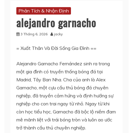
Phân Tích & Nhận Định
alejandro garnacho
3 Tháng 6, 2026
jacky
= Xuất Thân Và Đời Sống Gia Đình ==
Alejandro Garnacho Fernández sinh ra trong
một gia đình có truyền thống bóng đá tại
Madrid, Tây Ban Nha. Cha của anh là Alex
Garnacho, một cựu cầu thủ bóng đá chuyên
nghiệp, đã truyền cảm hứng và định hướng sự
nghiệp cho con trai ngay từ nhỏ. Ngay từ khi
còn học tiểu học, Garnacho đã bộc lộ niềm đam
mê mãnh liệt với trái bóng tròn và luôn ao ước
trở thành cầu thủ chuyên nghiệp.