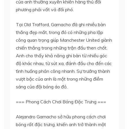
của anh thường xuyên khiến hàng thủ đối
phương phải vất vả đối phó.
Tại Old Trafford, Garnacho đã ghi nhiều bàn
thắng đẹp mắt, trong đó có những pha lập
công quan trọng giúp Manchester United giành
chiến thắng trong những trận đấu then chốt.
Anh cho thấy khả năng ghi bàn từ nhiều góc
độ khác nhau, từ sút xa, đánh đầu cho đến các
tình huống phản công nhanh. Sự trưởng thành
vượt bậc của anh là một trong những điểm
sáng của đội bóng áo đỏ.
=== Phong Cách Chơi Bóng Đặc Trưng ===
Alejandro Garnacho sở hữu phong cách chơi
bóng rất đặc trưng, khiến anh trở thành một