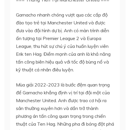
Garnacho nhanh chóng vượt qua các cấp độ
đào tạo trẻ tại Manchester United và được
đưa vào đội hình dự bị. Anh có màn trình diễn
ấn tượng tại Premier League 2 và Europa
League, thu hút sự chú ý của huấn luyện viên
Erik ten Hag. Điểm mạnh của anh là khả năng
tấn công biên hiệu quả với tốc độ bùng nổ và
kỹ thuật cá nhân điêu luyện.
Mùa giải 2022-2023 là bước đệm quan trọng
để Garnacho khẳng định vị trí tại đội một của
Manchester United. Anh được trao cơ hội ra
sân thường xuyên hơn và dần trở thành
phương án tấn công quan trọng trong chiến
thuật của Ten Hag. Những pha đi bóng đột phá