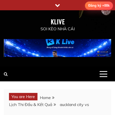
Skip
Đăng ký +88k
to
content
KLIVE
SOI KÈO NHÀ CÁI
You are Here
Home
Lịch Thi Đấu & Kết Quả
auckland city vs