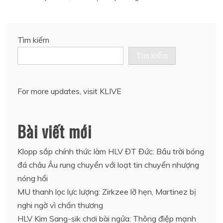
Tìm kiếm
Tìm kiếm
For more updates, visit
KLIVE
Bài viết mới
Klopp sắp chính thức làm HLV ĐT Đức: Bầu trời bóng
đá châu Âu rung chuyển với loạt tin chuyển nhượng
nóng hổi
MU thanh lọc lực lượng: Zirkzee lỡ hẹn, Martinez bị
nghi ngờ vì chấn thương
HLV Kim Sang-sik chơi bài ngửa: Thông điệp mạnh