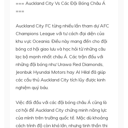
=== Auckland City Vs Các Đội Bóng Châu Á
===
Auckland City FC từng nhiều lần tham dự AFC
Champions League với tư cách đại diện của
khu vực Oceania. Điều này mang đến cho đội
bóng cơ hội giao lưu và học hỏi từ những câu
lạc bộ mạnh nhất châu Á. Các trận đấu với
những đội bóng như Urawa Red Diamonds,
Jeonbuk Hyundai Motors hay Al Hilal đã giúp
các cầu thủ Auckland City tích lũy được kinh
nghiệm quý báu.
Việc đối đầu với các đội bóng châu Á cũng là
cơ hội để Auckland City chứng minh năng lực
của mình trên trường quốc tế. Mặc dù khoảng
cách trình độ còn khá lớn, nhưng tinh thần thi