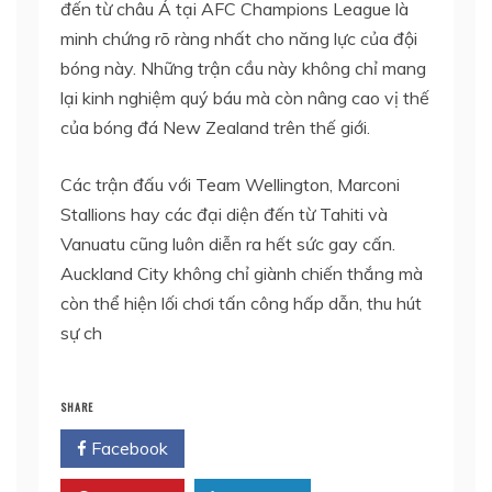
đến từ châu Á tại AFC Champions League là
minh chứng rõ ràng nhất cho năng lực của đội
bóng này. Những trận cầu này không chỉ mang
lại kinh nghiệm quý báu mà còn nâng cao vị thế
của bóng đá New Zealand trên thế giới.
Các trận đấu với Team Wellington, Marconi
Stallions hay các đại diện đến từ Tahiti và
Vanuatu cũng luôn diễn ra hết sức gay cấn.
Auckland City không chỉ giành chiến thắng mà
còn thể hiện lối chơi tấn công hấp dẫn, thu hút
sự ch
SHARE
Facebook
Twitter