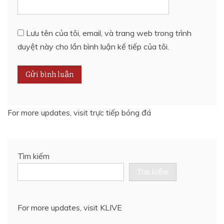
Lưu tên của tôi, email, và trang web trong trình
duyệt này cho lần bình luận kế tiếp của tôi.
For more updates, visit
trực tiếp bóng đá
Tìm kiếm
Tìm kiếm
For more updates, visit
KLIVE