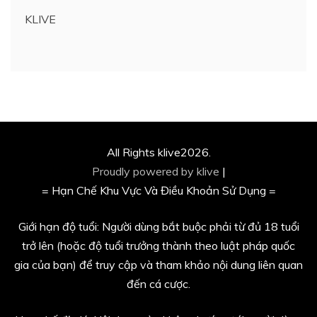
KLIVE
All Rights klive2026.
Proudly powered by klive
|
= Hạn Chế Khu Vực Và Điều Khoản Sử Dụng =
Giới hạn độ tuổi: Người dùng bắt buộc phải từ đủ 18 tuổi
trở lên (hoặc độ tuổi trưởng thành theo luật pháp quốc
gia của bạn) để truy cập và tham khảo nội dung liên quan
đến cá cược.