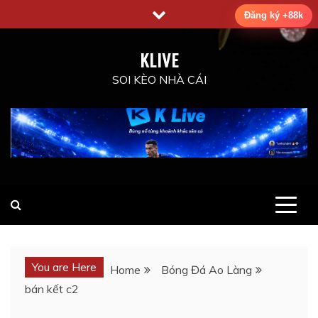
Skip
Đăng ký +88k
to
content
KLIVE
SOI KÈO NHÀ CÁI
You are Here
Home
Bóng Đá Ao Làng
bán kết c2