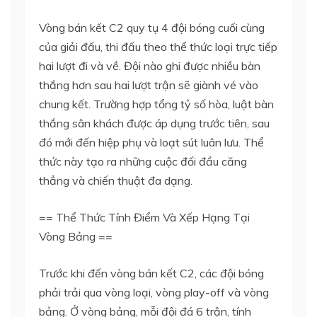
Vòng bán kết C2 quy tụ 4 đội bóng cuối cùng
của giải đấu, thi đấu theo thể thức loại trực tiếp
hai lượt đi và về. Đội nào ghi được nhiều bàn
thắng hơn sau hai lượt trận sẽ giành vé vào
chung kết. Trường hợp tổng tỷ số hòa, luật bàn
thắng sân khách được áp dụng trước tiên, sau
đó mới đến hiệp phụ và loạt sút luân lưu. Thể
thức này tạo ra những cuộc đối đầu căng
thẳng và chiến thuật đa dạng.
== Thể Thức Tính Điểm Và Xếp Hạng Tại
Vòng Bảng ==
Trước khi đến vòng bán kết C2, các đội bóng
phải trải qua vòng loại, vòng play-off và vòng
bảng. Ở vòng bảng, mỗi đội đá 6 trận, tính