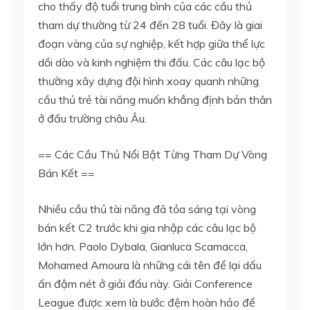
cho thấy độ tuổi trung bình của các cầu thủ
tham dự thường từ 24 đến 28 tuổi. Đây là giai
đoạn vàng của sự nghiệp, kết hợp giữa thể lực
dồi dào và kinh nghiệm thi đấu. Các câu lạc bộ
thường xây dựng đội hình xoay quanh những
cầu thủ trẻ tài năng muốn khẳng định bản thân
ở đấu trường châu Âu.
== Các Cầu Thủ Nổi Bật Từng Tham Dự Vòng
Bán Kết ==
Nhiều cầu thủ tài năng đã tỏa sáng tại vòng
bán kết C2 trước khi gia nhập các câu lạc bộ
lớn hơn. Paolo Dybala, Gianluca Scamacca,
Mohamed Amoura là những cái tên để lại dấu
ấn đậm nét ở giải đấu này. Giải Conference
League được xem là bước đệm hoàn hảo để