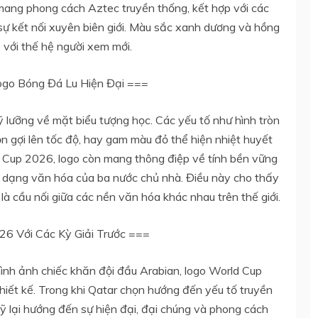
mang phong cách Aztec truyền thống, kết hợp với các
ự kết nối xuyên biên giới. Màu sắc xanh dương và hồng
p với thế hệ người xem mới.
ogo Bóng Đá Lu Hiện Đại ===
ỹ lưỡng về mặt biểu tượng học. Các yếu tố như hình tròn
 gợi lên tốc độ, hay gam màu đỏ thể hiện nhiệt huyết
ld Cup 2026, logo còn mang thông điệp về tính bền vững
 dạng văn hóa của ba nước chủ nhà. Điều này cho thấy
à cầu nối giữa các nền văn hóa khác nhau trên thế giới.
26 Với Các Kỳ Giải Trước ===
hình ảnh chiếc khăn đội đầu Arabian, logo World Cup
iết kế. Trong khi Qatar chọn hướng đến yếu tố truyền
 lại hướng đến sự hiện đại, đại chúng và phong cách