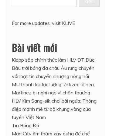
kiếm
For more updates, visit
KLIVE
Bài viết mới
Klopp sắp chính thức làm HLV ĐT Đức:
Bầu trời bóng đá châu Âu rung chuyển
với loạt tin chuyển nhượng nóng hổi
MU thanh lọc lực lượng: Zirkzee lỡ hẹn,
Martinez bị nghi ngờ vì chấn thương
HLV Kim Sang-sik chơi bài ngửa: Thông
điệp mạnh mẽ từ bộ khung vàng của
tuyển Việt Nam
Tin Bóng Đá
Man City âm thầm xây dựng đế chế