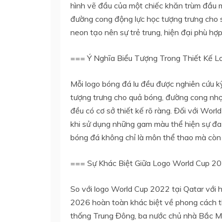
hình vẽ đầu của một chiếc khăn trùm đầu 
đường cong động lực học tượng trưng cho s
neon tạo nên sự trẻ trung, hiện đại phù hợ
=== Ý Nghĩa Biểu Tượng Trong Thiết Kế L
Mỗi logo bóng đá lu đều được nghiên cứu k
tượng trưng cho quả bóng, đường cong nhọn
đều có cơ sở thiết kế rõ ràng. Đối với Wor
khi sử dụng những gam màu thể hiện sự đa
bóng đá không chỉ là môn thể thao mà còn l
=== Sự Khác Biệt Giữa Logo World Cup 20
So với logo World Cup 2022 tại Qatar với 
2026 hoàn toàn khác biệt về phong cách th
thống Trung Đông, ba nước chủ nhà Bắc Mỹ