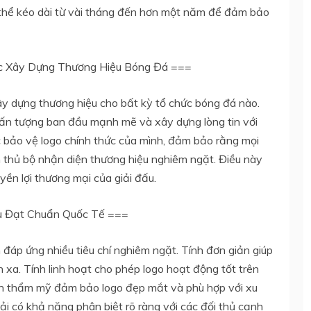
ó thể kéo dài từ vài tháng đến hơn một năm để đảm bảo
c Xây Dựng Thương Hiệu Bóng Đá ===
xây dựng thương hiệu cho bất kỳ tổ chức bóng đá nào.
 ấn tượng ban đầu mạnh mẽ và xây dựng lòng tin với
ệc bảo vệ logo chính thức của mình, đảm bảo rằng mọi
 thủ bộ nhận diện thương hiệu nghiêm ngặt. Điều này
uyền lợi thương mại của giải đấu.
u Đạt Chuẩn Quốc Tế ===
đáp ứng nhiều tiêu chí nghiêm ngặt. Tính đơn giản giúp
 xa. Tính linh hoạt cho phép logo hoạt động tốt trên
Tính thẩm mỹ đảm bảo logo đẹp mắt và phù hợp với xu
hải có khả năng phân biệt rõ ràng với các đối thủ cạnh