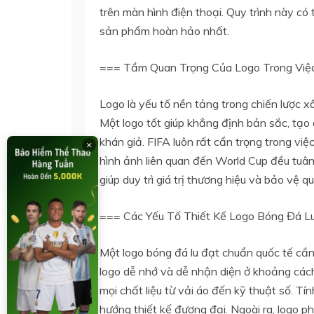
trên màn hình điện thoại. Quy trình này c
sản phẩm hoàn hảo nhất.
=== Tầm Quan Trọng Của Logo Trong Việ
Logo là yếu tố nền tảng trong chiến lược 
Một logo tốt giúp khẳng định bản sắc, tạo
khán giả. FIFA luôn rất cẩn trọng trong vi
×
hình ảnh liên quan đến World Cup đều tuân
giúp duy trì giá trị thương hiệu và bảo vệ q
=== Các Yếu Tố Thiết Kế Logo Bóng Đá L
Một logo bóng đá lu đạt chuẩn quốc tế cần 
logo dễ nhớ và dễ nhận diện ở khoảng cách
mọi chất liệu từ vải áo đến kỹ thuật số. 
hướng thiết kế đương đại. Ngoài ra, logo p