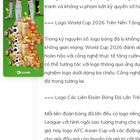
tranh và không vi phạm bất kỳ quyền sở hữu
=== Logo World Cup 2026 Trên Nền Tảng
Trong kỷ nguyên số, logo bóng đá lu không
không gian mạng. World Cup 2026 đánh dấu 
hoàn hảo với công nghệ thực tế tăng cường
có thể tương tác với logo thông qua ứng dụn
nghiệm logo dưới dạng ba chiều. Công nghệ
đá trong tương lai.
=== Logo Các Liên Đoàn Bóng Đá Lớn Trê
Mỗi liên đoàn bóng đá lớn đều có logo ri
League với hình ngôi sao tượng trưng cho 
giá, hay logo AFC Asian Cup với các đường
cho giải đấu mà còn truyền tải giá trị cốt 