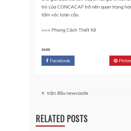
trò của CONCACAF trở nên quan trọng hơn 
tầm vóc toàn cầu.
=== Phong Cách Thiết Kế
SHARE
Facebook
Twitter
Pinte
Điều
trận đấu newcastle
hướng
RELATED POSTS
bài