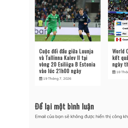
viết
Cuộc đối đầu giữa Luunja
World 
và Tallinna Kalev II tại
kết quả
vòng 20 Esiliiga B Estonia
ngày t
vào lúc 21h00 ngày
18 Thá
19 Tháng 7, 2026
Để lại một bình luận
Email của bạn sẽ không được hiển thị công kh