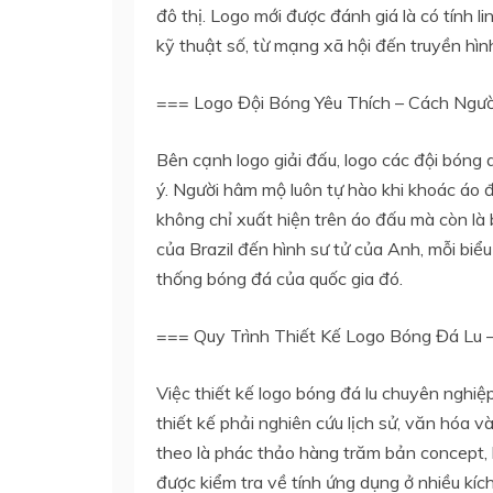
đô thị. Logo mới được đánh giá là có tính 
kỹ thuật số, từ mạng xã hội đến truyền hì
=== Logo Đội Bóng Yêu Thích – Cách Ng
Bên cạnh logo giải đấu, logo các đội bóng
ý. Người hâm mộ luôn tự hào khi khoác áo đ
không chỉ xuất hiện trên áo đấu mà còn là 
của Brazil đến hình sư tử của Anh, mỗi biểu
thống bóng đá của quốc gia đó.
=== Quy Trình Thiết Kế Logo Bóng Đá Lu
Việc thiết kế logo bóng đá lu chuyên nghiệp
thiết kế phải nghiên cứu lịch sử, văn hóa v
theo là phác thảo hàng trăm bản concept, 
được kiểm tra về tính ứng dụng ở nhiều kíc