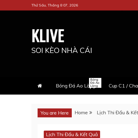
Skip
Thứ Sáu, Tháng 8 07, 2026
to
content
KLIVE
SOI KÈO NHÀ CÁI
Bóng
Đá Ao
Bóng Đá Ao Làng
Cup C1 / Ch
Làng
Home
Lịch Thi Đấu & Kế
You are Here
Lịch Thi Đấu & Kết Quả