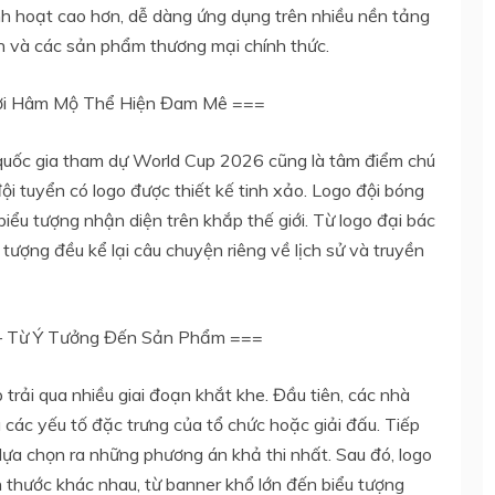
linh hoạt cao hơn, dễ dàng ứng dụng trên nhiều nền tảng
nh và các sản phẩm thương mại chính thức.
ười Hâm Mộ Thể Hiện Đam Mê ===
 quốc gia tham dự World Cup 2026 cũng là tâm điểm chú
ội tuyển có logo được thiết kế tinh xảo. Logo đội bóng
biểu tượng nhận diện trên khắp thế giới. Từ logo đại bác
 tượng đều kể lại câu chuyện riêng về lịch sử và truyền
 – Từ Ý Tưởng Đến Sản Phẩm ===
 trải qua nhiều giai đoạn khắt khe. Đầu tiên, các nhà
à các yếu tố đặc trưng của tổ chức hoặc giải đấu. Tiếp
lựa chọn ra những phương án khả thi nhất. Sau đó, logo
h thước khác nhau, từ banner khổ lớn đến biểu tượng