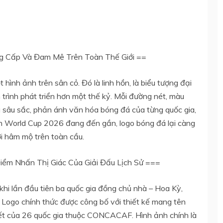
g Cấp Và Đam Mê Trên Toàn Thế Giới ==
hình ảnh trên sân cỏ. Đó là linh hồn, là biểu tượng đại
trình phát triển hơn một thế kỷ. Mỗi đường nét, màu
 sâu sắc, phản ánh văn hóa bóng đá của từng quốc gia,
ảnh World Cup 2026 đang đến gần, logo bóng đá lại càng
i hâm mộ trên toàn cầu.
iểm Nhấn Thị Giác Của Giải Đấu Lịch Sử ===
hi lần đầu tiên ba quốc gia đồng chủ nhà – Hoa Kỳ,
 Logo chính thức được công bố với thiết kế mang tên
kết của 26 quốc gia thuộc CONCACAF. Hình ảnh chính là