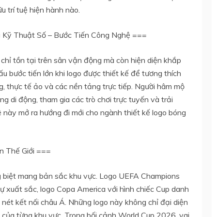
 trí tuệ hiện hành nào.
 Kỹ Thuật Số – Bước Tiến Công Nghệ ===
 chỉ tồn tại trên sân vận động mà còn hiện diện khắp
bước tiến lớn khi logo được thiết kế để tương thích
, thực tế ảo và các nền tảng trực tiếp. Người hâm mộ
g di động, tham gia các trò chơi trực tuyến và trải
 này mở ra hướng đi mới cho ngành thiết kế logo bóng
n Thế Giới ===
êng biệt mang bản sắc khu vực. Logo UEFA Champions
sự xuất sắc, logo Copa America với hình chiếc Cup danh
 nét kết nối châu Á. Những logo này không chỉ đại diện
lõi của từng khu vực. Trong bối cảnh World Cup 2026, vai