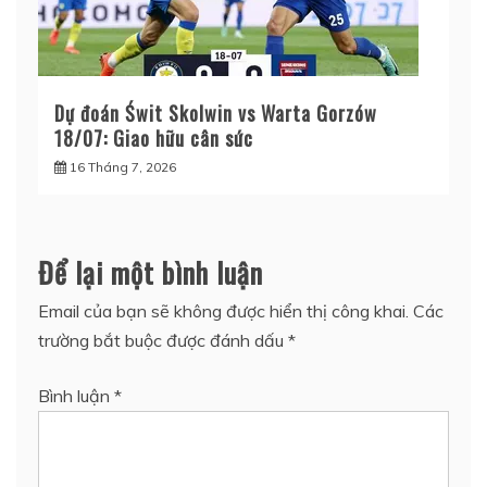
Dự đoán Świt Skolwin vs Warta Gorzów
18/07: Giao hữu cân sức
16 Tháng 7, 2026
Để lại một bình luận
Email của bạn sẽ không được hiển thị công khai.
Các
trường bắt buộc được đánh dấu
*
Bình luận
*