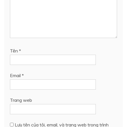
Tên
*
Email
*
Trang web
Lưu tên của tôi, email, và trang web trong trình