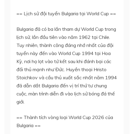
== Lịch sử đội tuyển Bulgaria tại World Cup ==
Bulgaria đã có ba lần tham dự World Cup trong
lịch sử, lần đầu tiên vào năm 1962 tại Chile.
Tuy nhiên, thành công đáng nhớ nhất của đội
tuyển này đến vào World Cup 1994 tại Hoa
Kỳ, nơi họ lọt vào tứ kết sau khi đánh bại các
đối thủ mạnh như Đức. Huyền thoại Hristo
Stoichkov và cầu thủ xuất sắc nhất năm 1994
đã dẫn dắt Bulgaria đến vị trí thứ tư chung
cuộc, màn trình diễn đi vào lịch sử bóng đá thế
giới.
== Thành tích vòng loại World Cup 2026 của
Bulgaria ==