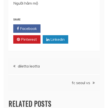
Người hâm mộ
SHARE
Facebook
Twitter
Pinterest
Linkedin
Điều
diletta leotta
hướng
fc seoul vs
bài
viết
RELATED POSTS