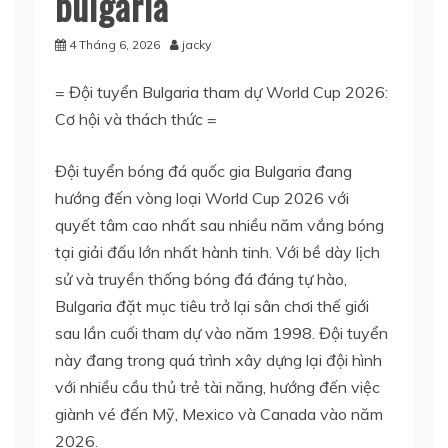
bulgaria
4 Tháng 6, 2026
jacky
= Đội tuyển Bulgaria tham dự World Cup 2026:
Cơ hội và thách thức =
Đội tuyển bóng đá quốc gia Bulgaria đang
hướng đến vòng loại World Cup 2026 với
quyết tâm cao nhất sau nhiều năm vắng bóng
tại giải đấu lớn nhất hành tinh. Với bề dày lịch
sử và truyền thống bóng đá đáng tự hào,
Bulgaria đặt mục tiêu trở lại sân chơi thế giới
sau lần cuối tham dự vào năm 1998. Đội tuyển
này đang trong quá trình xây dựng lại đội hình
với nhiều cầu thủ trẻ tài năng, hướng đến việc
giành vé đến Mỹ, Mexico và Canada vào năm
2026.