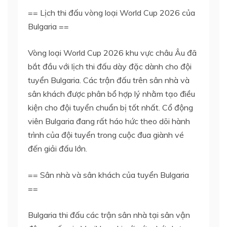
== Lịch thi đấu vòng loại World Cup 2026 của
Bulgaria ==
Vòng loại World Cup 2026 khu vực châu Âu đã
bắt đầu với lịch thi đấu dày đặc dành cho đội
tuyển Bulgaria. Các trận đấu trên sân nhà và
sân khách được phân bổ hợp lý nhằm tạo điều
kiện cho đội tuyển chuẩn bị tốt nhất. Cổ động
viên Bulgaria đang rất háo hức theo dõi hành
trình của đội tuyển trong cuộc đua giành vé
đến giải đấu lớn.
== Sân nhà và sân khách của tuyển Bulgaria
==
Bulgaria thi đấu các trận sân nhà tại sân vận