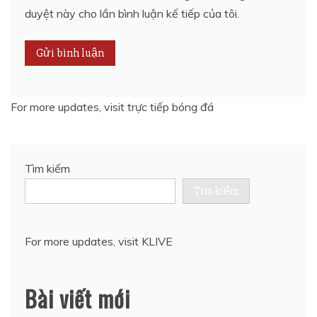
duyệt này cho lần bình luận kế tiếp của tôi.
For more updates, visit
trực tiếp bóng đá
Tìm kiếm
Tìm kiếm
For more updates, visit
KLIVE
Bài viết mới