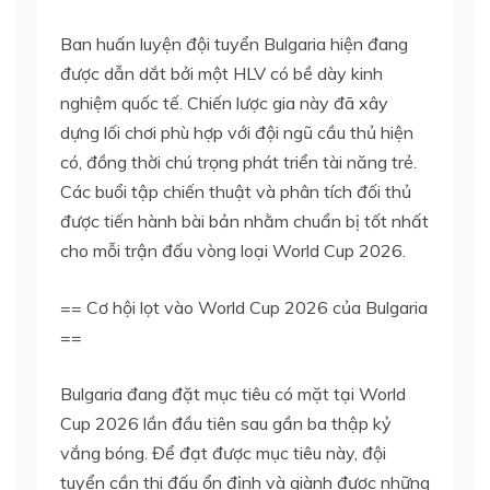
Ban huấn luyện đội tuyển Bulgaria hiện đang
được dẫn dắt bởi một HLV có bề dày kinh
nghiệm quốc tế. Chiến lược gia này đã xây
dựng lối chơi phù hợp với đội ngũ cầu thủ hiện
có, đồng thời chú trọng phát triển tài năng trẻ.
Các buổi tập chiến thuật và phân tích đối thủ
được tiến hành bài bản nhằm chuẩn bị tốt nhất
cho mỗi trận đấu vòng loại World Cup 2026.
== Cơ hội lọt vào World Cup 2026 của Bulgaria
==
Bulgaria đang đặt mục tiêu có mặt tại World
Cup 2026 lần đầu tiên sau gần ba thập kỷ
vắng bóng. Để đạt được mục tiêu này, đội
tuyển cần thi đấu ổn định và giành được những