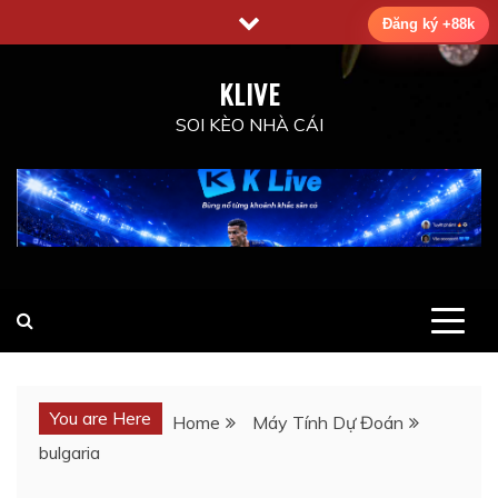
Skip
Đăng ký +88k
to
content
KLIVE
SOI KÈO NHÀ CÁI
You are Here
Home
Máy Tính Dự Đoán
bulgaria