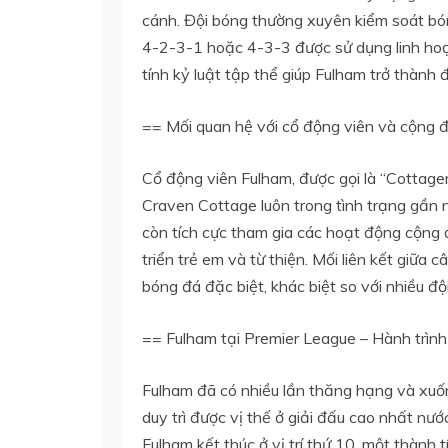
cánh. Đội bóng thường xuyên kiểm soát bón
4-2-3-1 hoặc 4-3-3 được sử dụng linh hoạt
tính kỷ luật tập thể giúp Fulham trở thành 
== Mối quan hệ với cổ động viên và cộng 
Cổ động viên Fulham, được gọi là “Cottagers
Craven Cottage luôn trong tình trạng gần n
còn tích cực tham gia các hoạt động cộng 
triển trẻ em và từ thiện. Mối liên kết giữ
bóng đá đặc biệt, khác biệt so với nhiều độ
== Fulham tại Premier League – Hành trìn
Fulham đã có nhiều lần thăng hạng và xuốn
duy trì được vị thế ở giải đấu cao nhất 
Fulham kết thúc ở vị trí thứ 10, một thành