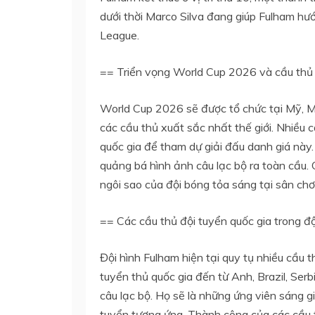
dưới thời Marco Silva đang giúp Fulham hướn
League.
== Triển vọng World Cup 2026 và cầu thủ
World Cup 2026 sẽ được tổ chức tại Mỹ, 
các cầu thủ xuất sắc nhất thế giới. Nhiều 
quốc gia để tham dự giải đấu danh giá này.
quảng bá hình ảnh câu lạc bộ ra toàn cầu
ngôi sao của đội bóng tỏa sáng tại sân chơ
== Các cầu thủ đội tuyển quốc gia trong độ
Đội hình Fulham hiện tại quy tụ nhiều cầu t
tuyển thủ quốc gia đến từ Anh, Brazil, Ser
câu lạc bộ. Họ sẽ là những ứng viên sáng 
tuyển tương ứng. Thành công của các cầu t