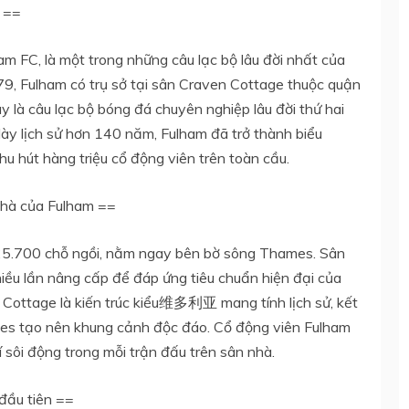
m ==
ham FC, là một trong những câu lạc bộ lâu đời nhất của
, Fulham có trụ sở tại sân Craven Cottage thuộc quận
là câu lạc bộ bóng đá chuyên nghiệp lâu đời thứ hai
 dày lịch sử hơn 140 năm, Fulham đã trở thành biểu
u hút hàng triệu cổ động viên trên toàn cầu.
nhà của Fulham ==
25.700 chỗ ngồi, nằm ngay bên bờ sông Thames. Sân
iều lần nâng cấp để đáp ứng tiêu chuẩn hiện đại của
 Cottage là kiến trúc kiểu维多利亚 mang tính lịch sử, kết
es tạo nên khung cảnh độc đáo. Cổ động viên Fulham
í sôi động trong mỗi trận đấu trên sân nhà.
đầu tiên ==