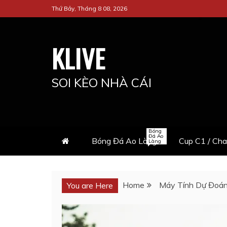
Skip
Thứ Bảy, Tháng 8 08, 2026
to
content
KLIVE
SOI KÈO NHÀ CÁI
Bóng
Đá Ao
Bóng Đá Ao Làng
Cup C1 / Ch
Làng
Home
Máy Tính Dự Đoá
You are Here