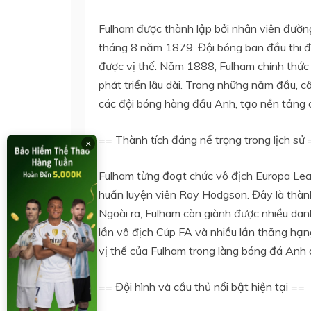
Fulham được thành lập bởi nhân viên đường
tháng 8 năm 1879. Đội bóng ban đầu thi đ
được vị thế. Năm 1888, Fulham chính thức
phát triển lâu dài. Trong những năm đầu, c
các đội bóng hàng đầu Anh, tạo nền tảng c
== Thành tích đáng nể trọng trong lịch sử
×
Fulham từng đoạt chức vô địch Europa Le
huấn luyện viên Roy Hodgson. Đây là thành
Ngoài ra, Fulham còn giành được nhiều dan
lần vô địch Cúp FA và nhiều lần thăng hạ
vị thế của Fulham trong làng bóng đá Anh d
== Đội hình và cầu thủ nổi bật hiện tại ==