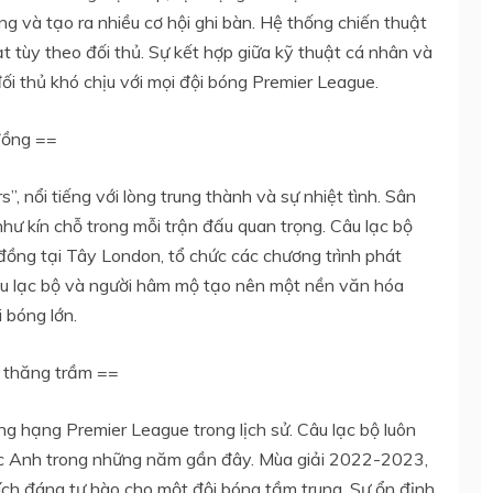
g và tạo ra nhiều cơ hội ghi bàn. Hệ thống chiến thuật
 tùy theo đối thủ. Sự kết hợp giữa kỹ thuật cá nhân và
đối thủ khó chịu với mọi đội bóng Premier League.
đồng ==
”, nổi tiếng với lòng trung thành và sự nhiệt tình. Sân
hư kín chỗ trong mỗi trận đấu quan trọng. Câu lạc bộ
đồng tại Tây London, tổ chức các chương trình phát
a câu lạc bộ và người hâm mộ tạo nên một nền văn hóa
i bóng lớn.
h thăng trầm ==
g hạng Premier League trong lịch sử. Câu lạc bộ luôn
nước Anh trong những năm gần đây. Mùa giải 2022-2023,
 tích đáng tự hào cho một đội bóng tầm trung. Sự ổn định