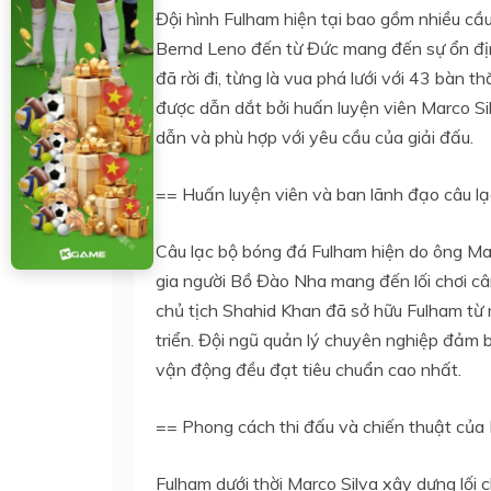
Đội hình Fulham hiện tại bao gồm nhiều cầu
Bernd Leno đến từ Đức mang đến sự ổn địn
đã rời đi, từng là vua phá lưới với 43 bàn 
được dẫn dắt bởi huấn luyện viên Marco Sil
dẫn và phù hợp với yêu cầu của giải đấu.
== Huấn luyện viên và ban lãnh đạo câu l
Câu lạc bộ bóng đá Fulham hiện do ông Marc
gia người Bồ Đào Nha mang đến lối chơi c
chủ tịch Shahid Khan đã sở hữu Fulham t
triển. Đội ngũ quản lý chuyên nghiệp đảm
vận động đều đạt tiêu chuẩn cao nhất.
== Phong cách thi đấu và chiến thuật của
Fulham dưới thời Marco Silva xây dựng lối c