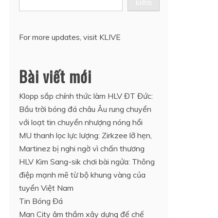
kiếm
For more updates, visit
KLIVE
Bài viết mới
Klopp sắp chính thức làm HLV ĐT Đức:
Bầu trời bóng đá châu Âu rung chuyển
với loạt tin chuyển nhượng nóng hổi
MU thanh lọc lực lượng: Zirkzee lỡ hẹn,
Martinez bị nghi ngờ vì chấn thương
HLV Kim Sang-sik chơi bài ngửa: Thông
điệp mạnh mẽ từ bộ khung vàng của
tuyển Việt Nam
Tin Bóng Đá
Man City âm thầm xây dựng đế chế