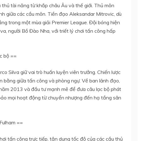
 thủ tài năng từ khắp châu Âu và thế giới. Thủ môn
h giữa các cầu môn. Tiền đạo Aleksandar Mitrovic, dù
thắng trong một mùa giải Premier League. Đội bóng hiện
va, người Bồ Đào Nha, với triết lý chơi tấn công hấp
ạc bộ ==
o Silva giữ vai trò huấn luyện viên trưởng. Chiến lược
ân bằng giữa tấn công và phòng ngự. Về ban lãnh đạo,
ừ năm 2013 và đầu tư mạnh mẽ để đưa câu lạc bộ phát
 bảo mọi hoạt động từ chuyển nhượng đến hạ tầng sân
 Fulham ==
hơi tấn công trực tiếp, tận dụng tốc độ của các cầu thủ