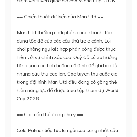
điểm với tuyển quốc gia cho World Cup 2026.
== Chiến thuật dự kiến của Man Utd ==
Man Utd thường chơi phản công nhanh, tận
dụng tốc độ của các cầu thủ trẻ ở cánh. Lối
chơi phòng ngự kết hợp phản công được thực
hiện với sự chính xác cao. Quỷ đỏ có xu hướng
tận dụng các tình huống cố định để ghi bàn từ
những cầu thủ cao lớn. Các tuyển thủ quốc gia
trong đội hình Man Utd đều đang cố gắng thể
hiện năng lực để được triệu tập tham dự World
Cup 2026.
== Các cầu thủ đáng chú ý ==
Cole Palmer tiếp tục là ngôi sao sáng nhất của