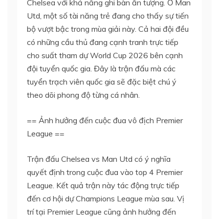
Chelsea với khả năng ghi bàn ấn tượng. Ở Man
Utd, một số tài năng trẻ đang cho thấy sự tiến
bộ vượt bậc trong mùa giải này. Cả hai đội đều
có những cầu thủ đang cạnh tranh trực tiếp
cho suất tham dự World Cup 2026 bên cạnh
đội tuyển quốc gia. Đây là trận đấu mà các
tuyển trạch viên quốc gia sẽ đặc biệt chú ý
theo dõi phong độ từng cá nhân.
== Ảnh hưởng đến cuộc đua vô địch Premier
League ==
Trận đấu Chelsea vs Man Utd có ý nghĩa
quyết định trong cuộc đua vào top 4 Premier
League. Kết quả trận này tác động trực tiếp
đến cơ hội dự Champions League mùa sau. Vị
trí tại Premier League cũng ảnh hưởng đến