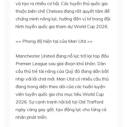
và tạo ra nhiều cơ hội. Các tuyển thủ quốc gia
thuộc biên chế Chelsea đang rất quyết tâm để
chứng minh năng lực, hướng đến vị trí trong đội
hình tuyển quốc gia tham dự World Cup 2026.
== Phong độ hiện tại của Man Utd ==
Manchester United đang nỗ lực trở lại top đầu
Premier League sau giai đoạn khó khăn. Dàn
cầu thủ trẻ tài năng của Quỷ đỏ đang dần bắt
nhịp với lối chơi mới. Man Utd có nhiều cầu thủ
đang trong diện theo dõi của các huấn luyện
viên tuyển quốc gia cho mục tiêu World Cup
2026. Sự cạnh tranh nội bộ tại Old Trafford
ngày càng gay gắt, tạo động lực cho từng cá
nhân phát triển.