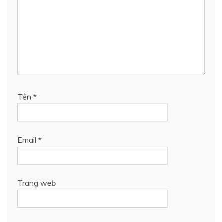
Tên
*
Email
*
Trang web