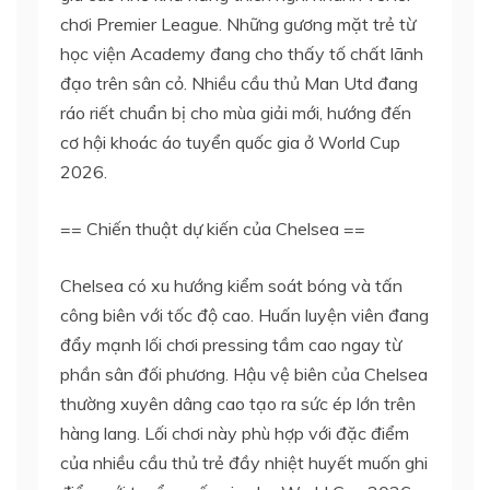
chơi Premier League. Những gương mặt trẻ từ
học viện Academy đang cho thấy tố chất lãnh
đạo trên sân cỏ. Nhiều cầu thủ Man Utd đang
ráo riết chuẩn bị cho mùa giải mới, hướng đến
cơ hội khoác áo tuyển quốc gia ở World Cup
2026.
== Chiến thuật dự kiến của Chelsea ==
Chelsea có xu hướng kiểm soát bóng và tấn
công biên với tốc độ cao. Huấn luyện viên đang
đẩy mạnh lối chơi pressing tầm cao ngay từ
phần sân đối phương. Hậu vệ biên của Chelsea
thường xuyên dâng cao tạo ra sức ép lớn trên
hàng lang. Lối chơi này phù hợp với đặc điểm
của nhiều cầu thủ trẻ đầy nhiệt huyết muốn ghi