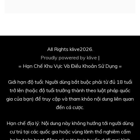
All Rights klive2026.
Proudly powered by klive
|
= Hạn Chế Khu Vực Và Điều Khoản Sử Dụng =
Giới hạn độ tuổi: Người dùng bắt buộc phải từ đủ 18 tuổi
trở lên (hoặc độ tuổi trưởng thành theo luật pháp quốc
gia của bạn) để truy cập và tham khảo nội dung liên quan
đến cá cược.
Hạn chế địa lý: Nội dung này không hướng tới người dùng
cư trú tại các quốc gia hoặc vùng lãnh thổ nghiêm cấm
hoàn toàn hoạt động cá cược trực tuyến dưới mọi hình