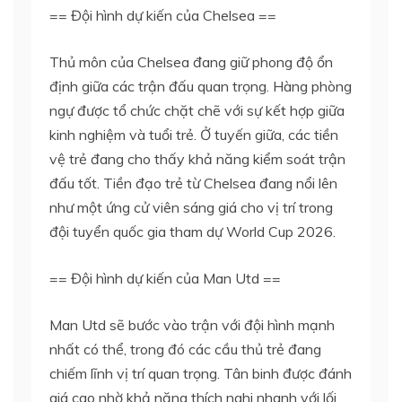
== Đội hình dự kiến của Chelsea ==
Thủ môn của Chelsea đang giữ phong độ ổn
định giữa các trận đấu quan trọng. Hàng phòng
ngự được tổ chức chặt chẽ với sự kết hợp giữa
kinh nghiệm và tuổi trẻ. Ở tuyến giữa, các tiền
vệ trẻ đang cho thấy khả năng kiểm soát trận
đấu tốt. Tiền đạo trẻ từ Chelsea đang nổi lên
như một ứng cử viên sáng giá cho vị trí trong
đội tuyển quốc gia tham dự World Cup 2026.
== Đội hình dự kiến của Man Utd ==
Man Utd sẽ bước vào trận với đội hình mạnh
nhất có thể, trong đó các cầu thủ trẻ đang
chiếm lĩnh vị trí quan trọng. Tân binh được đánh
giá cao nhờ khả năng thích nghi nhanh với lối