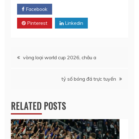
Facebook
Twitter
Pinterest
Linkedin
Điều
vòng loại world cup 2026, châu a
hướng
tỷ số bóng đá trực tuyến
bài
viết
RELATED POSTS