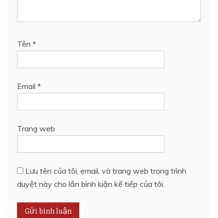
Tên
*
Email
*
Trang web
Lưu tên của tôi, email, và trang web trong trình
duyệt này cho lần bình luận kế tiếp của tôi.