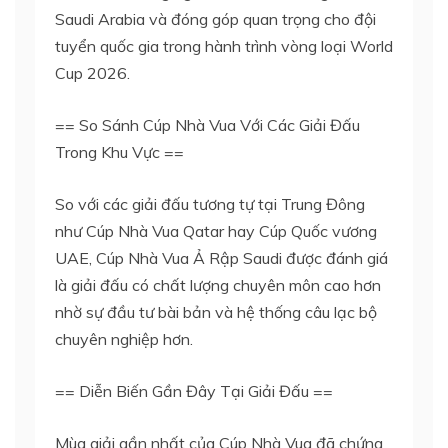
Saudi Arabia và đóng góp quan trọng cho đội
tuyển quốc gia trong hành trình vòng loại World
Cup 2026.
== So Sánh Cúp Nhà Vua Với Các Giải Đấu
Trong Khu Vực ==
So với các giải đấu tương tự tại Trung Đông
như Cúp Nhà Vua Qatar hay Cúp Quốc vương
UAE, Cúp Nhà Vua Ả Rập Saudi được đánh giá
là giải đấu có chất lượng chuyên môn cao hơn
nhờ sự đầu tư bài bản và hệ thống câu lạc bộ
chuyên nghiệp hơn.
== Diễn Biến Gần Đây Tại Giải Đấu ==
Mùa giải gần nhất của Cúp Nhà Vua đã chứng