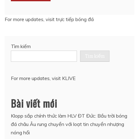
For more updates, visit
trực tiếp bóng đá
Tìm kiếm
Tìm kiếm
For more updates, visit
KLIVE
Bài viết mới
Klopp sắp chính thức làm HLV ĐT Đức: Bầu trời bóng
đá châu Âu rung chuyển với loạt tin chuyển nhượng
nóng hổi