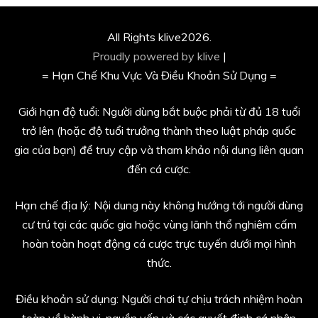
All Rights klive2026.
Proudly powered by klive
|
= Hạn Chế Khu Vực Và Điều Khoản Sử Dụng =
Giới hạn độ tuổi: Người dùng bắt buộc phải từ đủ 18 tuổi
trở lên (hoặc độ tuổi trưởng thành theo luật pháp quốc
gia của bạn) để truy cập và tham khảo nội dung liên quan
đến cá cược.
Hạn chế địa lý: Nội dung này không hướng tới người dùng
cư trú tại các quốc gia hoặc vùng lãnh thổ nghiêm cấm
hoàn toàn hoạt động cá cược trực tuyến dưới mọi hình
thức.
Điều khoản sử dụng: Người chơi tự chịu trách nhiệm hoàn
toàn về hành vi, nguồn vốn và các quyết định cá nhân