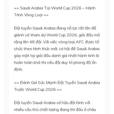
== Saudi Arabia Tại World Cup 2026 – Hành
Trình Vòng Loại ==
Đội tuyển Saudi Arabia đang nỗ lực rất lớn để
giành vé tham dự World Cup 2026, giải đấu mở
rộng lên 48 đội. Với việc vòng loại AFC được tổ
chức theo hình thức mới, cơ hội để Saudi Arabia
góp mặt tại giải đấu danh giá nhất hành tinh là
hoàn toàn khả thi nếu đội duy trì phong độ ổn
định.
== Đánh Giá Sức Mạnh Đội Tuyển Saudi Arabia
Trước World Cup 2026 ==
Đội tuyển Saudi Arabia sở hữu đội hình với
nhiều cầu thủ chất lượng đang thi đấu ở châu