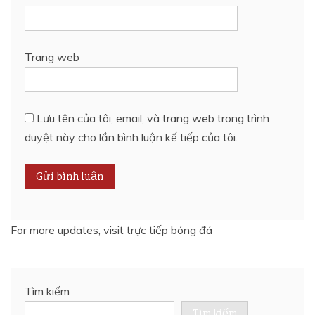
Trang web
Lưu tên của tôi, email, và trang web trong trình
duyệt này cho lần bình luận kế tiếp của tôi.
For more updates, visit
trực tiếp bóng đá
Tìm kiếm
Tìm kiếm