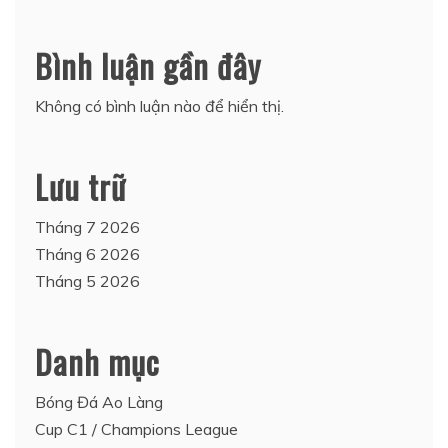
Bình luận gần đây
Không có bình luận nào để hiển thị.
Lưu trữ
Tháng 7 2026
Tháng 6 2026
Tháng 5 2026
Danh mục
Bóng Đá Ao Làng
Cup C1 / Champions League