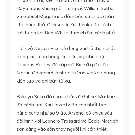
Raya trong khung gỗ. Trung vệ William Saliba
và Gabriel Magalhaes đảm bảo sự chắc chắn
cho hàng thủ. Oleksandr Zinchenko đá cánh
trái trong khi Ben White đảm nhiệm cánh phải.
Tiền vệ Declan Rice sẽ đóng vai trò then chốt
trong việc cân bằng lối chơi. Jorginho hoặc
Thomas Partey đá cặp với Rice ở giữa sân.
Martin Ødegaard là nhạc trưởng với khả năng
kiến tạo và ghi bàn từ xa.
Bukayo Saka đá cánh phải và Gabriel Martinelli
đá cánh trái. Kai Havertz đá cao nhất trên
hàng công như số 9 ảo. Arsenal có chiều sâu
đội hình với Leandro Trossard và Eddie Nketiah
sẵn sàng vào sân thay người khi cần thiết.