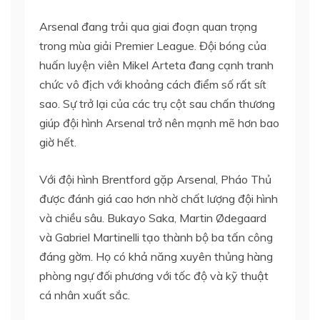
Arsenal đang trải qua giai đoạn quan trọng
trong mùa giải Premier League. Đội bóng của
huấn luyện viên Mikel Arteta đang cạnh tranh
chức vô địch với khoảng cách điểm số rất sít
sao. Sự trở lại của các trụ cột sau chấn thương
giúp đội hình Arsenal trở nên mạnh mẽ hơn bao
giờ hết.
Với đội hình Brentford gặp Arsenal, Pháo Thủ
được đánh giá cao hơn nhờ chất lượng đội hình
và chiều sâu. Bukayo Saka, Martin Ødegaard
và Gabriel Martinelli tạo thành bộ ba tấn công
đáng gờm. Họ có khả năng xuyên thủng hàng
phòng ngự đối phương với tốc độ và kỹ thuật
cá nhân xuất sắc.