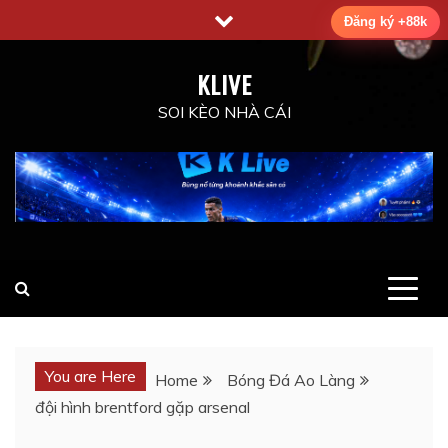
Skip
Đăng ký +88k
to
content
KLIVE
SOI KÈO NHÀ CÁI
You are Here
Home
Bóng Đá Ao Làng
đội hình brentford gặp arsenal