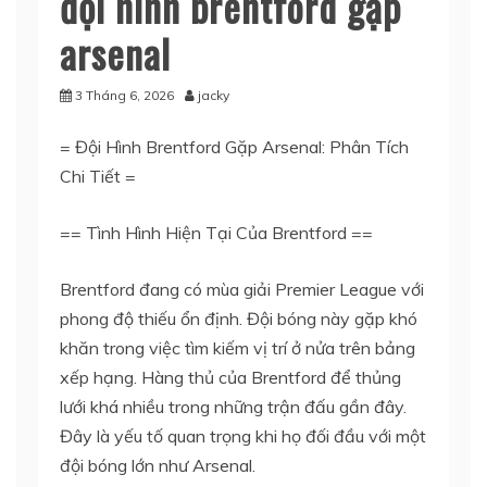
đội hình brentford gặp
arsenal
3 Tháng 6, 2026
jacky
= Đội Hình Brentford Gặp Arsenal: Phân Tích
Chi Tiết =
== Tình Hình Hiện Tại Của Brentford ==
Brentford đang có mùa giải Premier League với
phong độ thiếu ổn định. Đội bóng này gặp khó
khăn trong việc tìm kiếm vị trí ở nửa trên bảng
xếp hạng. Hàng thủ của Brentford để thủng
lưới khá nhiều trong những trận đấu gần đây.
Đây là yếu tố quan trọng khi họ đối đầu với một
đội bóng lớn như Arsenal.