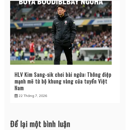
HLV Kim Sang-sik chơi bài ngửa: Thông điệp
mạnh mẽ từ bộ khung vàng của tuyển Việt
Nam
22 Tháng 7, 2026
Để lại một bình luận