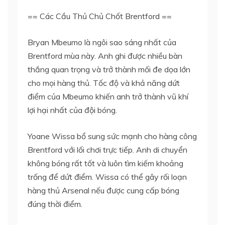
== Các Cầu Thủ Chủ Chốt Brentford ==
Bryan Mbeumo là ngôi sao sáng nhất của
Brentford mùa này. Anh ghi được nhiều bàn
thắng quan trọng và trở thành mối đe dọa lớn
cho mọi hàng thủ. Tốc độ và khả năng dứt
điểm của Mbeumo khiến anh trở thành vũ khí
lợi hại nhất của đội bóng.
Yoane Wissa bổ sung sức mạnh cho hàng công
Brentford với lối chơi trực tiếp. Anh di chuyển
không bóng rất tốt và luôn tìm kiếm khoảng
trống để dứt điểm. Wissa có thể gây rối loạn
hàng thủ Arsenal nếu được cung cấp bóng
đúng thời điểm.