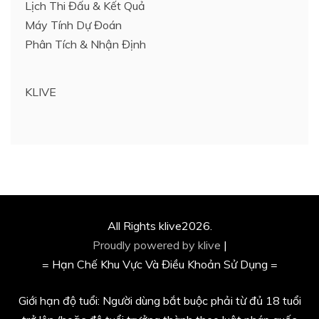
Lịch Thi Đấu & Kết Quả
Máy Tính Dự Đoán
Phân Tích & Nhận Định
KLIVE
All Rights klive2026.
Proudly powered by klive
|
= Hạn Chế Khu Vực Và Điều Khoản Sử Dụng =
Giới hạn độ tuổi: Người dùng bắt buộc phải từ đủ 18 tuổi