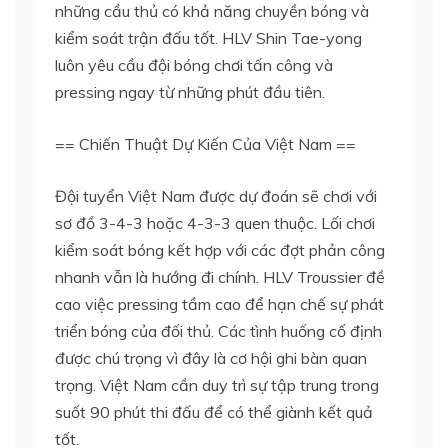
những cầu thủ có khả năng chuyền bóng và
kiểm soát trận đấu tốt. HLV Shin Tae-yong
luôn yêu cầu đội bóng chơi tấn công và
pressing ngay từ những phút đầu tiên.
== Chiến Thuật Dự Kiến Của Việt Nam ==
Đội tuyển Việt Nam được dự đoán sẽ chơi với
sơ đồ 3-4-3 hoặc 4-3-3 quen thuộc. Lối chơi
kiểm soát bóng kết hợp với các đợt phản công
nhanh vẫn là hướng đi chính. HLV Troussier đề
cao việc pressing tầm cao để hạn chế sự phát
triển bóng của đối thủ. Các tình huống cố định
được chú trọng vì đây là cơ hội ghi bàn quan
trọng. Việt Nam cần duy trì sự tập trung trong
suốt 90 phút thi đấu để có thể giành kết quả
tốt.