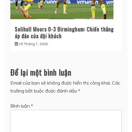
Solihull Moors 0-3 Birmingham: Chiến thắng
áp đảo của đội khách
15 Tháng 7, 2026
Để lại một bình luận
Email của bạn sẽ không được hiển thị công khai.
Các
trường bắt buộc được đánh dấu
*
Bình luận
*