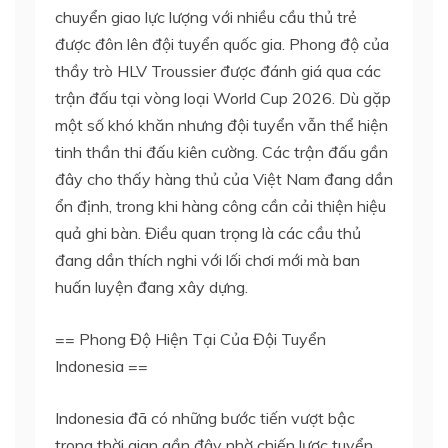
chuyển giao lực lượng với nhiều cầu thủ trẻ
được đôn lên đội tuyển quốc gia. Phong độ của
thầy trò HLV Troussier được đánh giá qua các
trận đấu tại vòng loại World Cup 2026. Dù gặp
một số khó khăn nhưng đội tuyển vẫn thể hiện
tinh thần thi đấu kiên cường. Các trận đấu gần
đây cho thấy hàng thủ của Việt Nam đang dần
ổn định, trong khi hàng công cần cải thiện hiệu
quả ghi bàn. Điều quan trọng là các cầu thủ
đang dần thích nghi với lối chơi mới mà ban
huấn luyện đang xây dựng.
== Phong Độ Hiện Tại Của Đội Tuyển
Indonesia ==
Indonesia đã có những bước tiến vượt bậc
trong thời gian gần đây nhờ chiến lược tuyển