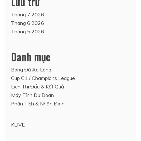
Lưu trữ
Tháng 7 2026
Tháng 6 2026
Tháng 5 2026
Danh mục
Bóng Đá Ao Làng
Cup C1 / Champions League
Lịch Thi Đấu & Kết Quả
Máy Tính Dự Đoán
Phân Tích & Nhận Định
KLIVE