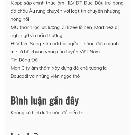
Klopp sắp chính thức làm HLV ĐT Đức: Bầu trời bóng
đá châu Âu rung chuyển với loạt tin chuyển nhượng
nóng hổi
MU thanh lọc lực lượng: Zirkzee lỡ hẹn, Martinez bị
nghi ngờ vì chấn thương
HLV Kim Sang-sik chơi bài ngửa: Thông điệp mạnh
mẽ từ bộ khung vàng của tuyển Việt Nam
Tin Bóng Đá
Man City âm thầm xây dựng đế chế tương lai:
Bouaddi và những viên ngọc thô
Bình luận gần đây
Không có bình luận nào để hiển thị.