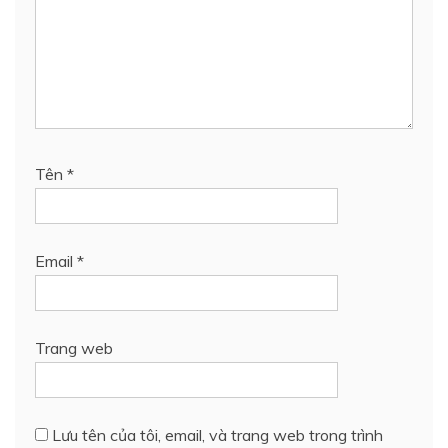
Tên
*
Email
*
Trang web
Lưu tên của tôi, email, và trang web trong trình