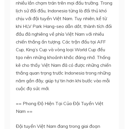
nhiều lần chạm trán trên mọi đấu trường. Trong
lịch sử đối đầu, Indonesia từng là đối thủ khó
chịu với đội tuyển Việt Nam. Tuy nhiên, kể từ
khi HLV Park Hang-seo dẫn dắt, thành tích đối
đầu đã nghiêng về phía Việt Nam với nhiều
chiến thắng ấn tượng. Các trận đấu tại AFF
Cup, King’s Cup và vòng loại World Cup đều
tạo nên những khoảnh khắc đáng nhớ. Thống
kê cho thấy Việt Nam đã có được những chiến
thắng quan trọng trước Indonesia trong những
năm gần đây, giúp tự tin hơn khi bước vào mỗi
cuộc đọ sức mới.
== Phong Độ Hiện Tại Của Đội Tuyển Việt
Nam ==
Đội tuyển Việt Nam đang trong giai đoạn