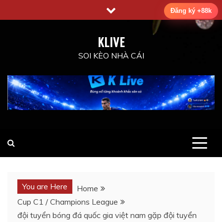
Skip
Đăng ký +88k
to
content
KLIVE
SOI KÈO NHÀ CÁI
You are Here
Home
Cup C1 / Champions League
đội tuyển bóng đá quốc gia việt nam gặp đội tuyển