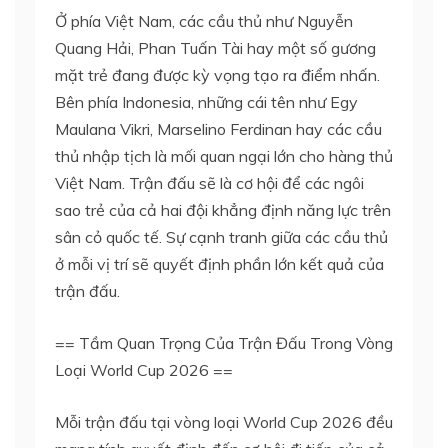
Ở phía Việt Nam, các cầu thủ như Nguyễn
Quang Hải, Phan Tuấn Tài hay một số gương
mặt trẻ đang được kỳ vọng tạo ra điểm nhấn.
Bên phía Indonesia, những cái tên như Egy
Maulana Vikri, Marselino Ferdinan hay các cầu
thủ nhập tịch là mối quan ngại lớn cho hàng thủ
Việt Nam. Trận đấu sẽ là cơ hội để các ngôi
sao trẻ của cả hai đội khẳng định năng lực trên
sân cỏ quốc tế. Sự cạnh tranh giữa các cầu thủ
ở mỗi vị trí sẽ quyết định phần lớn kết quả của
trận đấu.
== Tầm Quan Trọng Của Trận Đấu Trong Vòng
Loại World Cup 2026 ==
Mỗi trận đấu tại vòng loại World Cup 2026 đều