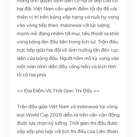
mang tính quyết định đến cơ hội đi tiếp của cả
hai đội. Việt Nam cần giành điểm tối đa để cải
thiện vị trí trên bảng xếp hạng và nuôi hy vọng
vào vòng tiếp theo. Indonesia với lực lượng
mạnh mẽ đang nhắm tới mục tiêu thoát ra khỏi
vòng bảng lần đầu tiên trong lịch sử. Trận đấu
trực tiếp giữa hai đội sẽ ảnh hưởng lớn đến cục
diện của bảng đấu. Người hâm mộ kỳ vọng vào
một màn trình diễn đầy cống hiến và kịch tính
từ cả hai phía.
== Địa Điểm Và Thời Gian Thi Đấu ==
Trận đấu giữa Việt Nam và Indonesia tại vòng
loại World Cup 2026 diễn ra trên sân vận động
được lựa chọn kỹ lưỡng. Thời gian thi đấu được
sắp xếp phù hợp với lịch thi đấu của Liên đoàn