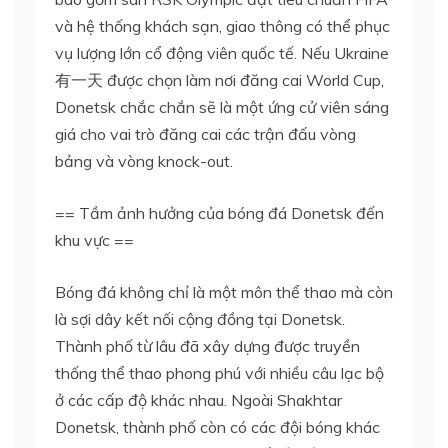
và hệ thống khách sạn, giao thông có thể phục
vụ lượng lớn cổ động viên quốc tế. Nếu Ukraine
有一天 được chọn làm nơi đăng cai World Cup,
Donetsk chắc chắn sẽ là một ứng cử viên sáng
giá cho vai trò đăng cai các trận đấu vòng
bảng và vòng knock-out.
== Tầm ảnh hưởng của bóng đá Donetsk đến
khu vực ==
Bóng đá không chỉ là một môn thể thao mà còn
là sợi dây kết nối cộng đồng tại Donetsk.
Thành phố từ lâu đã xây dựng được truyền
thống thể thao phong phú với nhiều câu lạc bộ
ở các cấp độ khác nhau. Ngoài Shakhtar
Donetsk, thành phố còn có các đội bóng khác