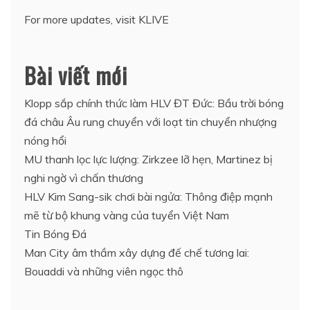
For more updates, visit
KLIVE
Bài viết mới
Klopp sắp chính thức làm HLV ĐT Đức: Bầu trời bóng
đá châu Âu rung chuyển với loạt tin chuyển nhượng
nóng hổi
MU thanh lọc lực lượng: Zirkzee lỡ hẹn, Martinez bị
nghi ngờ vì chấn thương
HLV Kim Sang-sik chơi bài ngửa: Thông điệp mạnh
mẽ từ bộ khung vàng của tuyển Việt Nam
Tin Bóng Đá
Man City âm thầm xây dựng đế chế tương lai:
Bouaddi và những viên ngọc thô