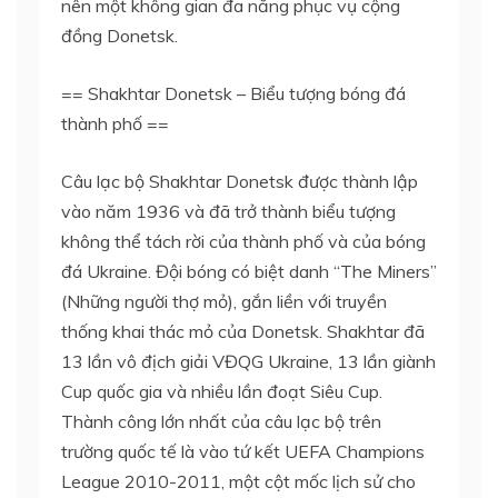
nên một không gian đa năng phục vụ cộng
đồng Donetsk.
== Shakhtar Donetsk – Biểu tượng bóng đá
thành phố ==
Câu lạc bộ Shakhtar Donetsk được thành lập
vào năm 1936 và đã trở thành biểu tượng
không thể tách rời của thành phố và của bóng
đá Ukraine. Đội bóng có biệt danh “The Miners”
(Những người thợ mỏ), gắn liền với truyền
thống khai thác mỏ của Donetsk. Shakhtar đã
13 lần vô địch giải VĐQG Ukraine, 13 lần giành
Cup quốc gia và nhiều lần đoạt Siêu Cup.
Thành công lớn nhất của câu lạc bộ trên
trường quốc tế là vào tứ kết UEFA Champions
League 2010-2011, một cột mốc lịch sử cho