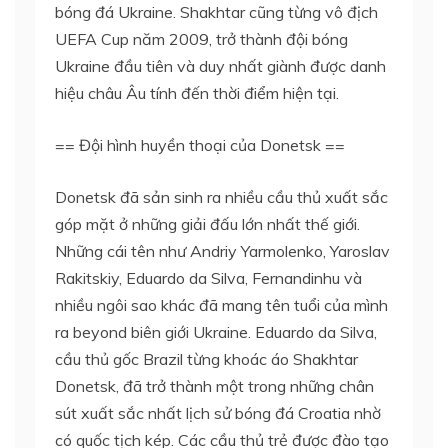
bóng đá Ukraine. Shakhtar cũng từng vô địch
UEFA Cup năm 2009, trở thành đội bóng
Ukraine đầu tiên và duy nhất giành được danh
hiệu châu Âu tính đến thời điểm hiện tại.
== Đội hình huyền thoại của Donetsk ==
Donetsk đã sản sinh ra nhiều cầu thủ xuất sắc
góp mặt ở những giải đấu lớn nhất thế giới.
Những cái tên như Andriy Yarmolenko, Yaroslav
Rakitskiy, Eduardo da Silva, Fernandinhu và
nhiều ngôi sao khác đã mang tên tuổi của mình
ra beyond biên giới Ukraine. Eduardo da Silva,
cầu thủ gốc Brazil từng khoác áo Shakhtar
Donetsk, đã trở thành một trong những chân
sút xuất sắc nhất lịch sử bóng đá Croatia nhờ
có quốc tịch kép. Các cầu thủ trẻ được đào tạo