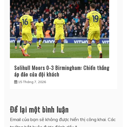
Solihull Moors 0-3 Birmingham: Chiến thắng
áp đảo của đội khách
15 Tháng 7, 2026
Để lại một bình luận
Email của bạn sẽ không được hiển thị công khai.
Các
trường bắt buộc được đánh dấu
*