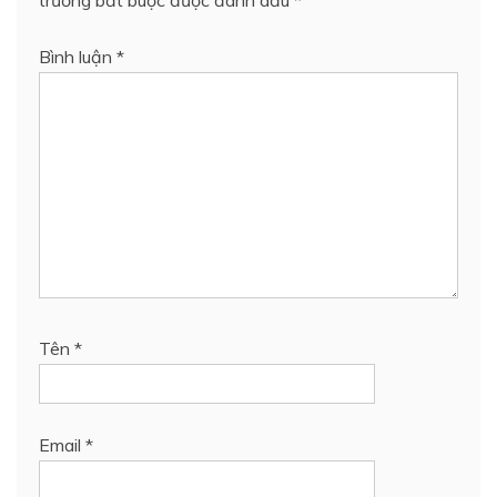
Bình luận
*
Tên
*
Email
*