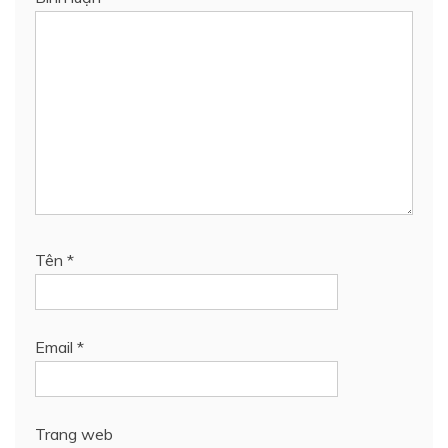
Tên
*
Email
*
Trang web