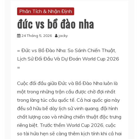
Phân Tích & Nhận Định
đức vs bồ đào nha
24 Tháng 5, 2026
jacky
= Đức vs Bồ Đào Nha: So Sánh Chiến Thuật,
Lịch Sử Đối Đầu Và Dự Đoán World Cup 2026
=
Cuộc đối đầu giữa Đức và Bồ Đào Nha luôn là
một trong những trận cầu được chờ đợi nhất
trong làng túc cầu quốc tế. Cả hai quốc gia này
đều sở hữu bề dày lịch sử vinh quang, đội hình
chất lượng cao và những chiến thuật đặc trưng
riêng biệt. Trước thềm World Cup 2026, cuộc
so tài hứa hẹn sẽ càng thêm kịch tính khi cả hai