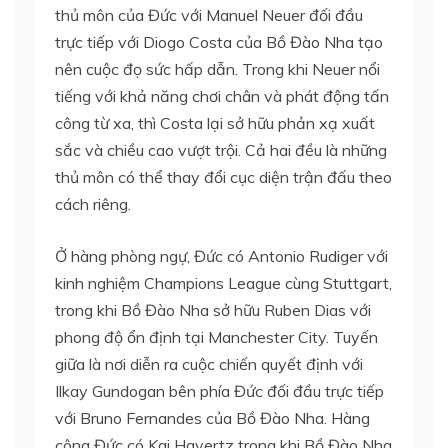
thủ môn của Đức với Manuel Neuer đối đầu
trực tiếp với Diogo Costa của Bồ Đào Nha tạo
nên cuộc đọ sức hấp dẫn. Trong khi Neuer nổi
tiếng với khả năng chơi chân và phát động tấn
công từ xa, thì Costa lại sở hữu phản xạ xuất
sắc và chiều cao vượt trội. Cả hai đều là những
thủ môn có thể thay đổi cục diện trận đấu theo
cách riêng.
Ở hàng phòng ngự, Đức có Antonio Rudiger với
kinh nghiệm Champions League cùng Stuttgart,
trong khi Bồ Đào Nha sở hữu Ruben Dias với
phong độ ổn định tại Manchester City. Tuyến
giữa là nơi diễn ra cuộc chiến quyết định với
Ilkay Gundogan bên phía Đức đối đầu trực tiếp
với Bruno Fernandes của Bồ Đào Nha. Hàng
công Đức có Kai Havertz trong khi Bồ Đào Nha