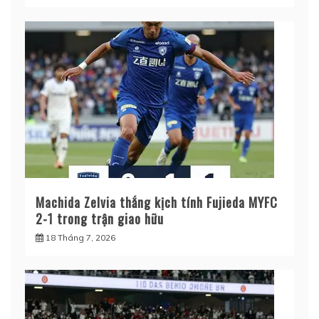
Machida Zelvia thắng kịch tính Fujieda MYFC
2-1 trong trận giao hữu
18 Tháng 7, 2026