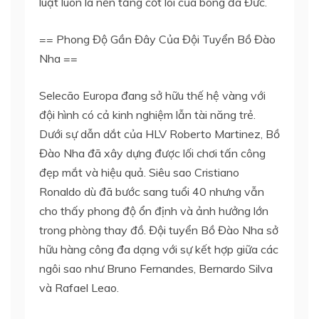
luật luôn là nền tảng cốt lõi của bóng đá Đức.
== Phong Độ Gần Đây Của Đội Tuyển Bồ Đào
Nha ==
Selecão Europa đang sở hữu thế hệ vàng với
đội hình có cả kinh nghiệm lẫn tài năng trẻ.
Dưới sự dẫn dắt của HLV Roberto Martinez, Bồ
Đào Nha đã xây dựng được lối chơi tấn công
đẹp mắt và hiệu quả. Siêu sao Cristiano
Ronaldo dù đã bước sang tuổi 40 nhưng vẫn
cho thấy phong độ ổn định và ảnh hưởng lớn
trong phòng thay đồ. Đội tuyển Bồ Đào Nha sở
hữu hàng công đa dạng với sự kết hợp giữa các
ngôi sao như Bruno Fernandes, Bernardo Silva
và Rafael Leao.