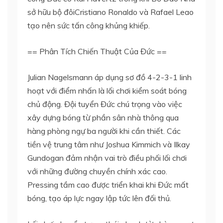
sở hữu bộ đôiCristiano Ronaldo và Rafael Leao
tạo nên sức tấn công khủng khiếp.
== Phân Tích Chiến Thuật Của Đức ==
Julian Nagelsmann áp dụng sơ đồ 4-2-3-1 linh
hoạt với điểm nhấn là lối chơi kiểm soát bóng
chủ động. Đội tuyển Đức chú trọng vào việc
xây dựng bóng từ phần sân nhà thông qua
hàng phòng ngự ba người khi cần thiết. Các
tiền vệ trung tâm như Joshua Kimmich và Ilkay
Gundogan đảm nhận vai trò điều phối lối chơi
với những đường chuyền chính xác cao.
Pressing tầm cao được triển khai khi Đức mất
bóng, tạo áp lực ngay lập tức lên đối thủ.