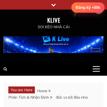
Skip
Đăng ký +88k
to
content
KLIVE
SOI KÈO NHÀ CÁI
You are Here
Home
Phân Tích & Nhận Định
đức vs bồ đào nha