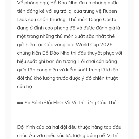
Về phòng ngự, Bồ Đào Nha đã có những bước
tiến đáng kể với sự trở lại của trung vệ Ruben
Dias sau chấn thương. Thủ môn Diogo Costa
đang ở đỉnh cao phong độ và được đánh giá là
một trong những thủ môn xuất sắc nhất thế
giới hiện tại. Các vòng loại World Cup 2026
chứng kiến Bồ Đào Nha thi đấu thuyết phục với
hiệu suất ghi bàn ấn tượng. Lối chơi cân bằng
giữa tấn công biên và kiểm soát trung lộ khiến
đối thủ khó lường trước được ý đồ chiến thuật
của họ.
== So Sánh Đội Hình Và Vị Trí Từng Cầu Thủ
==
Đội hình của cả hai đội đều thuộc hàng top đầu
châu Âu với chiều sâu lực lượng đáng nể. Vị trí