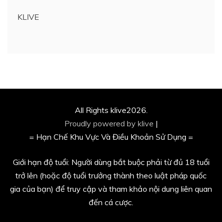
KLIVE
All Rights klive2026.
Proudly powered by klive
|
= Hạn Chế Khu Vực Và Điều Khoản Sử Dụng =
Giới hạn độ tuổi: Người dùng bắt buộc phải từ đủ 18 tuổi
trở lên (hoặc độ tuổi trưởng thành theo luật pháp quốc
gia của bạn) để truy cập và tham khảo nội dung liên quan
đến cá cược.