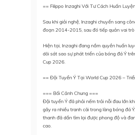
== Filippo Inzaghi Với Tư Cách Huấn Luyệ
Sau khi giải nghệ, Inzaghi chuyển sang côn
đoạn 2014-2015, sau đó tiếp quản vai trò 
Hiện tại, Inzaghi đang nắm quyền huấn luyệ
dõi sát sao sự phát triển của bóng đá Ý trê
Cup 2026.
== Đội Tuyển Ý Tại World Cup 2026 – Tri
=== Bối Cảnh Chung ===
Đội tuyển Ý đã phải nếm trải nỗi đau lớn 
gây ra nhiều tranh cãi trong làng bóng đá Ý
thanh đã dần tìm lại được phong độ và đan
cao.