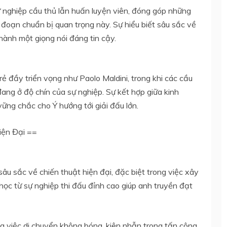
ự nghiệp cầu thủ lẫn huấn luyện viên, đóng góp những
 đoạn chuẩn bị quan trọng này. Sự hiểu biết sâu sắc về
thành một giọng nói đáng tin cậy.
trẻ đầy triển vọng như Paolo Maldini, trong khi các cầu
ang ở độ chín của sự nghiệp. Sự kết hợp giữa kinh
ững chắc cho Ý hướng tới giải đấu lớn.
iện Đại ==
 sâu sắc về chiến thuật hiện đại, đặc biệt trong việc xây
 học từ sự nghiệp thi đấu đỉnh cao giúp anh truyền đạt
việc di chuyển không bóng, kiên nhẫn trong tấn công