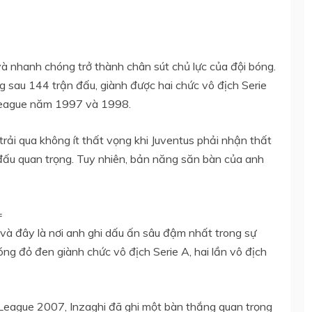
à nhanh chóng trở thành chân sút chủ lực của đội bóng.
g sau 144 trận đấu, giành được hai chức vô địch Serie
League năm 1997 và 1998.
rải qua không ít thất vọng khi Juventus phải nhận thất
 đấu quan trọng. Tuy nhiên, bản năng săn bàn của anh
=
à đây là nơi anh ghi dấu ấn sâu đậm nhất trong sự
óng đỏ đen giành chức vô địch Serie A, hai lần vô địch
 League 2007, Inzaghi đã ghi một bàn thắng quan trọng