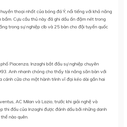
o huyền thoại nhất của bóng đá Ý, nổi tiếng với khả năng
n bẩm. Cựu cầu thủ này đã ghi dấu ấn đậm nét trong
hắng trong sự nghiệp clb và 25 bàn cho đội tuyển quốc
phố Piacenza, Inzaghi bắt đầu sự nghiệp chuyên
993. Anh nhanh chóng cho thấy tài năng săn bàn với
a cánh cửa cho một hành trình vĩ đại kéo dài gần hai
ventus, AC Milan và Lazio, trước khi giải nghệ và
ệp thi đấu của Inzaghi được đánh dấu bởi những danh
 thể nào quên.