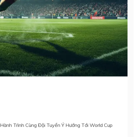
à Hành Trình Cùng Đội Tuyển Ý Hướng Tới World Cup