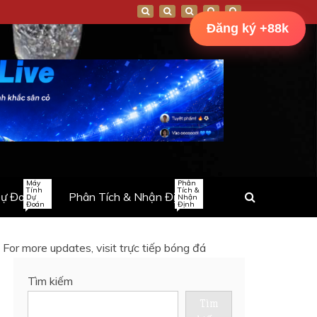
Đăng ký +88k
Máy
Phân
Tính
Tích &
Dự Đoán
Phân Tích & Nhận Định
Dự
Nhận
Đoán
Định
For more updates, visit
trực tiếp bóng đá
Tìm kiếm
Tìm