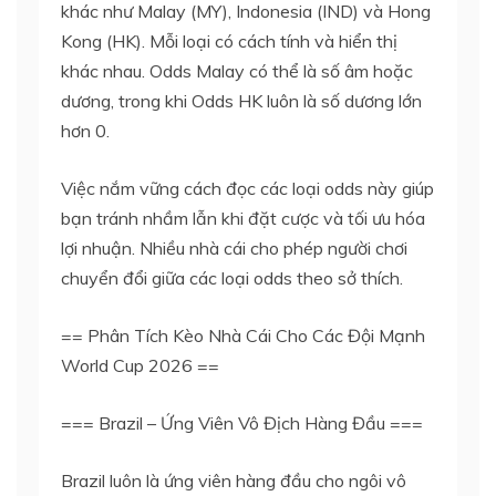
khác như Malay (MY), Indonesia (IND) và Hong
Kong (HK). Mỗi loại có cách tính và hiển thị
khác nhau. Odds Malay có thể là số âm hoặc
dương, trong khi Odds HK luôn là số dương lớn
hơn 0.
Việc nắm vững cách đọc các loại odds này giúp
bạn tránh nhầm lẫn khi đặt cược và tối ưu hóa
lợi nhuận. Nhiều nhà cái cho phép người chơi
chuyển đổi giữa các loại odds theo sở thích.
== Phân Tích Kèo Nhà Cái Cho Các Đội Mạnh
World Cup 2026 ==
=== Brazil – Ứng Viên Vô Địch Hàng Đầu ===
Brazil luôn là ứng viên hàng đầu cho ngôi vô