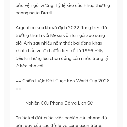
bảo vệ ngôi vương. Tỷ lệ kèo của Pháp thường
ngang ngửa Brazil.
Argentina sau khi vô địch 2022 đang trên đà
trưởng thành với Messi vẫn là ngôi sao sáng
giá. Anh sau nhiều năm thất bại đang khao
khát chức vô địch đầu tiên kể từ 1966. Đây
đều là những lựa chọn đáng cân nhắc trong tỷ
lệ kèo nhà cái.
== Chiến Lược Đặt Cược Kèo World Cup 2026
==
=== Nghiên Cứu Phong Độ và Lịch Sử ===
Trước khi đặt cược, việc nghiên cứu phong độ
gần đây của các đội là vô cùng quan trọng.