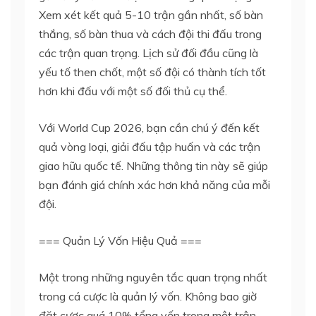
Xem xét kết quả 5-10 trận gần nhất, số bàn
thắng, số bàn thua và cách đội thi đấu trong
các trận quan trọng. Lịch sử đối đầu cũng là
yếu tố then chốt, một số đội có thành tích tốt
hơn khi đấu với một số đối thủ cụ thể.
Với World Cup 2026, bạn cần chú ý đến kết
quả vòng loại, giải đấu tập huấn và các trận
giao hữu quốc tế. Những thông tin này sẽ giúp
bạn đánh giá chính xác hơn khả năng của mỗi
đội.
=== Quản Lý Vốn Hiệu Quả ===
Một trong những nguyên tắc quan trọng nhất
trong cá cược là quản lý vốn. Không bao giờ
đặt cược quá 10% tổng vốn trong một trận