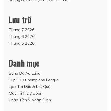
Lưu trữ
Tháng 7 2026
Tháng 6 2026
Tháng 5 2026
Danh mục
Bóng Đá Ao Làng
Cup C1 / Champions League
Lịch Thi Đấu & Kết Quả
Máy Tính Dự Đoán
Phân Tích & Nhận Định