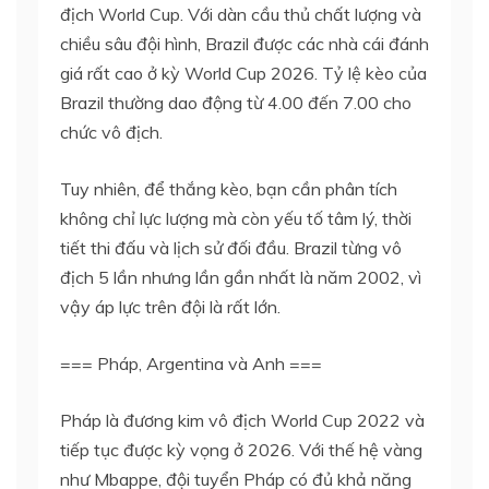
địch World Cup. Với dàn cầu thủ chất lượng và
chiều sâu đội hình, Brazil được các nhà cái đánh
giá rất cao ở kỳ World Cup 2026. Tỷ lệ kèo của
Brazil thường dao động từ 4.00 đến 7.00 cho
chức vô địch.
Tuy nhiên, để thắng kèo, bạn cần phân tích
không chỉ lực lượng mà còn yếu tố tâm lý, thời
tiết thi đấu và lịch sử đối đầu. Brazil từng vô
địch 5 lần nhưng lần gần nhất là năm 2002, vì
vậy áp lực trên đội là rất lớn.
=== Pháp, Argentina và Anh ===
Pháp là đương kim vô địch World Cup 2022 và
tiếp tục được kỳ vọng ở 2026. Với thế hệ vàng
như Mbappe, đội tuyển Pháp có đủ khả năng