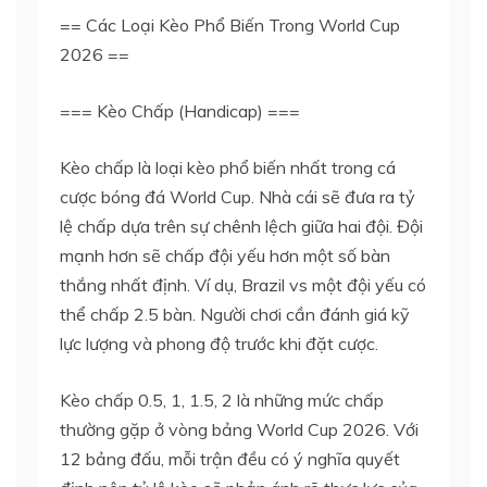
== Các Loại Kèo Phổ Biến Trong World Cup
2026 ==
=== Kèo Chấp (Handicap) ===
Kèo chấp là loại kèo phổ biến nhất trong cá
cược bóng đá World Cup. Nhà cái sẽ đưa ra tỷ
lệ chấp dựa trên sự chênh lệch giữa hai đội. Đội
mạnh hơn sẽ chấp đội yếu hơn một số bàn
thắng nhất định. Ví dụ, Brazil vs một đội yếu có
thể chấp 2.5 bàn. Người chơi cần đánh giá kỹ
lực lượng và phong độ trước khi đặt cược.
Kèo chấp 0.5, 1, 1.5, 2 là những mức chấp
thường gặp ở vòng bảng World Cup 2026. Với
12 bảng đấu, mỗi trận đều có ý nghĩa quyết