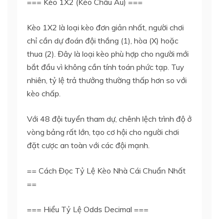
=== Kèo 1X2 (Kèo Châu Âu) ===
Kèo 1X2 là loại kèo đơn giản nhất, người chơi
chỉ cần dự đoán đội thắng (1), hòa (X) hoặc
thua (2). Đây là loại kèo phù hợp cho người mới
bắt đầu vì không cần tính toán phức tạp. Tuy
nhiên, tỷ lệ trả thưởng thường thấp hơn so với
kèo chấp.
Với 48 đội tuyển tham dự, chênh lệch trình độ ở
vòng bảng rất lớn, tạo cơ hội cho người chơi
đặt cược an toàn với các đội mạnh.
== Cách Đọc Tỷ Lệ Kèo Nhà Cái Chuẩn Nhất
==
=== Hiểu Tỷ Lệ Odds Decimal ===