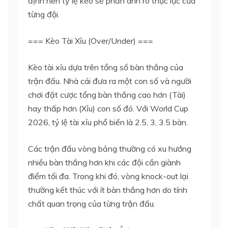
định nên tỷ lệ kèo sẽ phản ánh rõ thực lực của
từng đội.
=== Kèo Tài Xỉu (Over/Under) ===
Kèo tài xỉu dựa trên tổng số bàn thắng của
trận đấu. Nhà cái đưa ra một con số và người
chơi đặt cược tổng bàn thắng cao hơn (Tài)
hay thấp hơn (Xỉu) con số đó. Với World Cup
2026, tỷ lệ tài xỉu phổ biến là 2.5, 3, 3.5 bàn.
Các trận đấu vòng bảng thường có xu hướng
nhiều bàn thắng hơn khi các đội cần giành
điểm tối đa. Trong khi đó, vòng knock-out lại
thường kết thúc với ít bàn thắng hơn do tính
chất quan trọng của từng trận đấu.