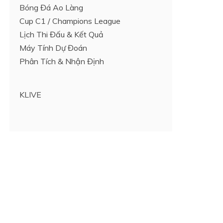
Bóng Đá Ao Làng
Cup C1 / Champions League
Lịch Thi Đấu & Kết Quả
Máy Tính Dự Đoán
Phân Tích & Nhận Định
KLIVE