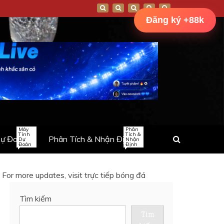
Đăng ký +88k
Máy
Phân
Tính
Tích &
Dự Đoán
Phân Tích & Nhận Định
Dự
Nhận
Đoán
Định
For more updates, visit
trực tiếp bóng đá
Tìm kiếm
Tìm