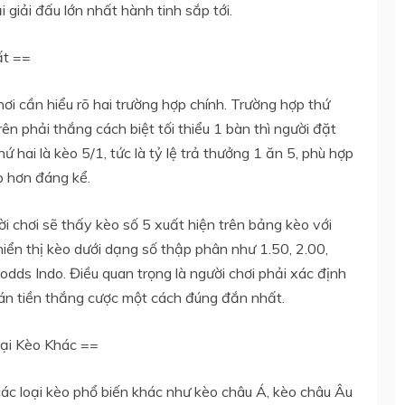
i giải đấu lớn nhất hành tinh sắp tới.
ất ==
hơi cần hiểu rõ hai trường hợp chính. Trường hợp thứ
trên phải thắng cách biệt tối thiểu 1 bàn thì người đặt
 hai là kèo 5/1, tức là tỷ lệ trả thưởng 1 ăn 5, phù hợp
p hơn đáng kể.
i chơi sẽ thấy kèo số 5 xuất hiện trên bảng kèo với
hiển thị kèo dưới dạng số thập phân như 1.50, 2.00,
dds Indo. Điều quan trọng là người chơi phải xác định
oán tiền thắng cược một cách đúng đắn nhất.
oại Kèo Khác ==
các loại kèo phổ biến khác như kèo châu Á, kèo châu Âu