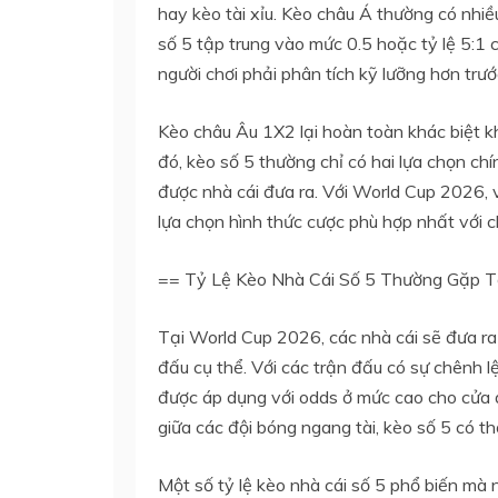
hay kèo tài xỉu. Kèo châu Á thường có nhiề
số 5 tập trung vào mức 0.5 hoặc tỷ lệ 5:1 
người chơi phải phân tích kỹ lưỡng hơn trướ
Kèo châu Âu 1X2 lại hoàn toàn khác biệt kh
đó, kèo số 5 thường chỉ có hai lựa chọn c
được nhà cái đưa ra. Với World Cup 2026, vi
lựa chọn hình thức cược phù hợp nhất với c
== Tỷ Lệ Kèo Nhà Cái Số 5 Thường Gặp T
Tại World Cup 2026, các nhà cái sẽ đưa ra
đấu cụ thể. Với các trận đấu có sự chênh l
được áp dụng với odds ở mức cao cho cửa d
giữa các đội bóng ngang tài, kèo số 5 có th
Một số tỷ lệ kèo nhà cái số 5 phổ biến mà