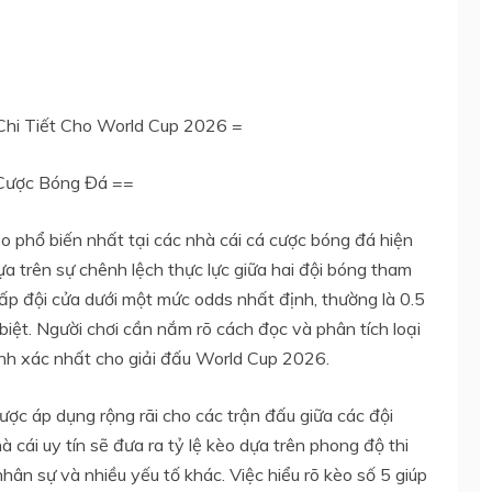
Chi Tiết Cho World Cup 2026 =
 Cược Bóng Đá ==
èo phổ biến nhất tại các nhà cái cá cược bóng đá hiện
ựa trên sự chênh lệch thực lực giữa hai đội bóng tham
chấp đội cửa dưới một mức odds nhất định, thường là 0.5
biệt. Người chơi cần nắm rõ cách đọc và phân tích loại
ính xác nhất cho giải đấu World Cup 2026.
ược áp dụng rộng rãi cho các trận đấu giữa các đội
à cái uy tín sẽ đưa ra tỷ lệ kèo dựa trên phong độ thi
nhân sự và nhiều yếu tố khác. Việc hiểu rõ kèo số 5 giúp