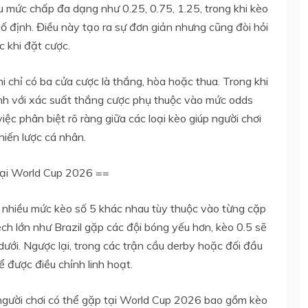
u mức chấp đa dạng như 0.25, 0.75, 1.25, trong khi kèo
cố định. Điều này tạo ra sự đơn giản nhưng cũng đòi hỏi
c khi đặt cược.
i chỉ có ba cửa cược là thắng, hòa hoặc thua. Trong khi
hính với xác suất thắng cược phụ thuộc vào mức odds
ệc phân biệt rõ ràng giữa các loại kèo giúp người chơi
hiến lược cá nhân.
ại World Cup 2026 ==
 nhiều mức kèo số 5 khác nhau tùy thuộc vào từng cặp
ệch lớn như Brazil gặp các đội bóng yếu hơn, kèo 0.5 sẽ
ưới. Ngược lại, trong các trận cầu derby hoặc đối đầu
ể được điều chỉnh linh hoạt.
 người chơi có thể gặp tại World Cup 2026 bao gồm kèo