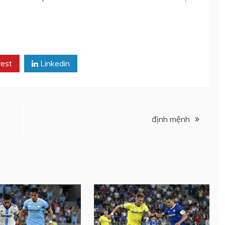
rest
Linkedin
định mệnh