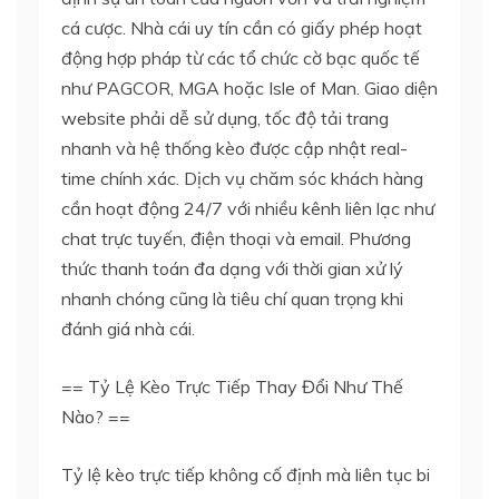
cá cược. Nhà cái uy tín cần có giấy phép hoạt
động hợp pháp từ các tổ chức cờ bạc quốc tế
như PAGCOR, MGA hoặc Isle of Man. Giao diện
website phải dễ sử dụng, tốc độ tải trang
nhanh và hệ thống kèo được cập nhật real-
time chính xác. Dịch vụ chăm sóc khách hàng
cần hoạt động 24/7 với nhiều kênh liên lạc như
chat trực tuyến, điện thoại và email. Phương
thức thanh toán đa dạng với thời gian xử lý
nhanh chóng cũng là tiêu chí quan trọng khi
đánh giá nhà cái.
== Tỷ Lệ Kèo Trực Tiếp Thay Đổi Như Thế
Nào? ==
Tỷ lệ kèo trực tiếp không cố định mà liên tục bi