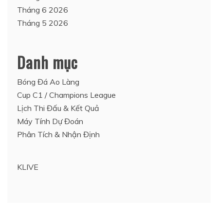
Tháng 6 2026
Tháng 5 2026
Danh mục
Bóng Đá Ao Làng
Cup C1 / Champions League
Lịch Thi Đấu & Kết Quả
Máy Tính Dự Đoán
Phân Tích & Nhận Định
KLIVE