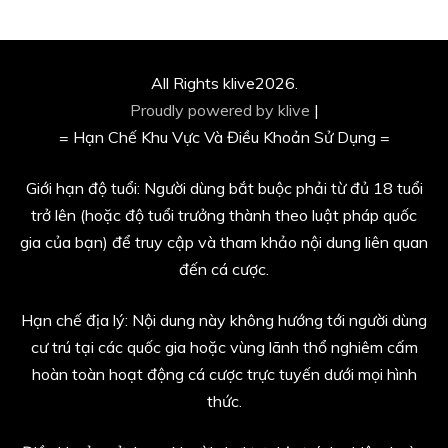
All Rights klive2026.
Proudly powered by klive
|
= Hạn Chế Khu Vực Và Điều Khoản Sử Dụng =
Giới hạn độ tuổi: Người dùng bắt buộc phải từ đủ 18 tuổi
trở lên (hoặc độ tuổi trưởng thành theo luật pháp quốc
gia của bạn) để truy cập và tham khảo nội dung liên quan
đến cá cược.
Hạn chế địa lý: Nội dung này không hướng tới người dùng
cư trú tại các quốc gia hoặc vùng lãnh thổ nghiêm cấm
hoàn toàn hoạt động cá cược trực tuyến dưới mọi hình
thức.