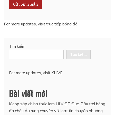
For more updates, visit
trực tiếp bóng đá
Tìm kiếm
Tìm kiếm
For more updates, visit
KLIVE
Bài viết mới
Klopp sắp chính thức làm HLV ĐT Đức: Bầu trời bóng
đá châu Âu rung chuyển với loạt tin chuyển nhượng