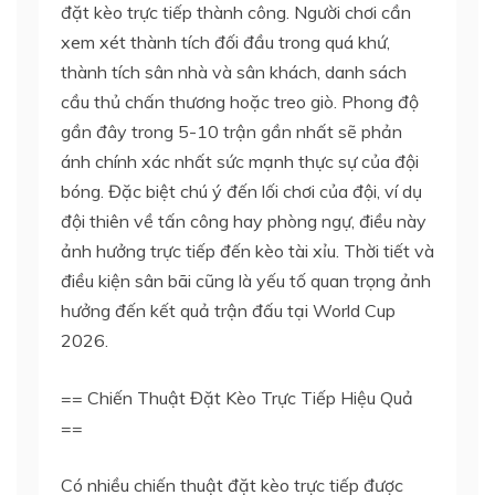
đặt kèo trực tiếp thành công. Người chơi cần
xem xét thành tích đối đầu trong quá khứ,
thành tích sân nhà và sân khách, danh sách
cầu thủ chấn thương hoặc treo giò. Phong độ
gần đây trong 5-10 trận gần nhất sẽ phản
ánh chính xác nhất sức mạnh thực sự của đội
bóng. Đặc biệt chú ý đến lối chơi của đội, ví dụ
đội thiên về tấn công hay phòng ngự, điều này
ảnh hưởng trực tiếp đến kèo tài xỉu. Thời tiết và
điều kiện sân bãi cũng là yếu tố quan trọng ảnh
hưởng đến kết quả trận đấu tại World Cup
2026.
== Chiến Thuật Đặt Kèo Trực Tiếp Hiệu Quả
==
Có nhiều chiến thuật đặt kèo trực tiếp được