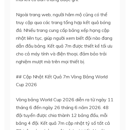
Ngoài trang web, người hâm mộ cũng có thể
truy cập qua các trang tổng hợp kết quả bóng
đá. Nhiều trang cung cấp bảng xếp hạng cập
nhật liên tục, giúp người xem biết đội nào đang
dẫn đầu bảng. Kết quả 7m được thiết kế tối ưu
cho cả máy tính và điện thoại, đảm bảo trải
nghiệm mượt mà trên mọi thiết bị.
## Cập Nhật Kết Quả 7m Vòng Bảng World
Cup 2026
Vòng bảng World Cup 2026 diễn ra từ ngày 11
tháng 6 đến ngày 26 tháng 6 năm 2026. 48
đội tuyển được chia thành 12 bảng đấu, mỗi
bảng 4 đội. Kết quả 7m cập nhật tỷ số tất cả