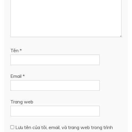
Tên
*
Email
*
Trang web
Lưu tên của tôi, email, và trang web trong trình