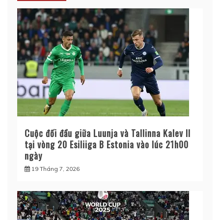
Cuộc đối đầu giữa Luunja và Tallinna Kalev II
tại vòng 20 Esiliiga B Estonia vào lúc 21h00
ngày
19 Tháng 7, 2026