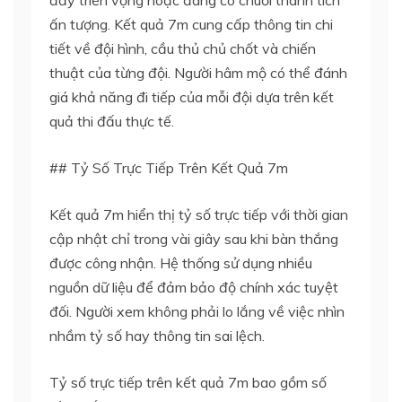
ấn tượng. Kết quả 7m cung cấp thông tin chi
tiết về đội hình, cầu thủ chủ chốt và chiến
thuật của từng đội. Người hâm mộ có thể đánh
giá khả năng đi tiếp của mỗi đội dựa trên kết
quả thi đấu thực tế.
## Tỷ Số Trực Tiếp Trên Kết Quả 7m
Kết quả 7m hiển thị tỷ số trực tiếp với thời gian
cập nhật chỉ trong vài giây sau khi bàn thắng
được công nhận. Hệ thống sử dụng nhiều
nguồn dữ liệu để đảm bảo độ chính xác tuyệt
đối. Người xem không phải lo lắng về việc nhìn
nhầm tỷ số hay thông tin sai lệch.
Tỷ số trực tiếp trên kết quả 7m bao gồm số