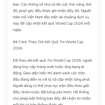
bàn. Các thông số như số lần sút, thẻ vàng, thẻ
đỏ, phạt góc đều được ghi nhận đầy đủ. Người
hâm mộ Việt Nam đặc biệt ưa chuộng dịch vụ
này để cập nhật kết quả World Cup 2026 mỗi
ngày.
## Cách Theo Dõi Kết Quả 7m World Cup
2026
Để theo dõi kết quả 7m World Cup 2026, người
dùng truy cập trang web hoặc ứng dụng di
động. Giao diện hiển thị danh sách các trận
đấu đang diễn ra với tỷ số cập nhật từng phút.
Người dùng có thể chọn lọc trận đấu theo giải
đấu, nhóm hoặc đội bóng yêu thích. Hệ thống
cho phép bật thông báo đẩy để nhận tin nhắn
mỗi khi có bàn thắng được ghi.