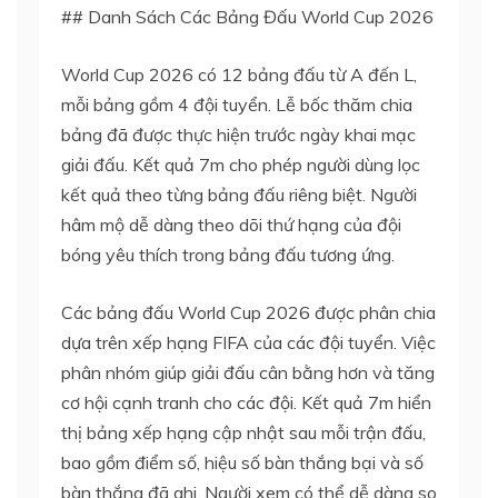
## Danh Sách Các Bảng Đấu World Cup 2026
World Cup 2026 có 12 bảng đấu từ A đến L,
mỗi bảng gồm 4 đội tuyển. Lễ bốc thăm chia
bảng đã được thực hiện trước ngày khai mạc
giải đấu. Kết quả 7m cho phép người dùng lọc
kết quả theo từng bảng đấu riêng biệt. Người
hâm mộ dễ dàng theo dõi thứ hạng của đội
bóng yêu thích trong bảng đấu tương ứng.
Các bảng đấu World Cup 2026 được phân chia
dựa trên xếp hạng FIFA của các đội tuyển. Việc
phân nhóm giúp giải đấu cân bằng hơn và tăng
cơ hội cạnh tranh cho các đội. Kết quả 7m hiển
thị bảng xếp hạng cập nhật sau mỗi trận đấu,
bao gồm điểm số, hiệu số bàn thắng bại và số
bàn thắng đã ghi. Người xem có thể dễ dàng so