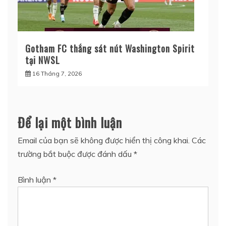
Gotham FC thắng sát nút Washington Spirit
tại NWSL
16 Tháng 7, 2026
Để lại một bình luận
Email của bạn sẽ không được hiển thị công khai.
Các
trường bắt buộc được đánh dấu
*
Bình luận
*