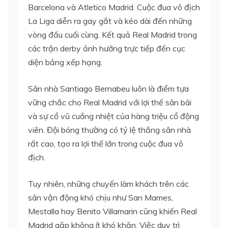
Barcelona và Atletico Madrid. Cuộc đua vô địch
La Liga diễn ra gay gắt và kéo dài đến những
vòng đấu cuối cùng. Kết quả Real Madrid trong
các trận derby ảnh hưởng trực tiếp đến cục
diện bảng xếp hạng.
Sân nhà Santiago Bernabeu luôn là điểm tựa
vững chắc cho Real Madrid với lợi thế sân bãi
và sự cổ vũ cuồng nhiệt của hàng triệu cổ động
viên. Đội bóng thường có tỷ lệ thắng sân nhà
rất cao, tạo ra lợi thế lớn trong cuộc đua vô
địch.
Tuy nhiên, những chuyến làm khách trên các
sân vận động khó chịu như San Mames,
Mestalla hay Benito Villamarin cũng khiến Real
Madrid gặp không ít khó khăn. Việc duy trì