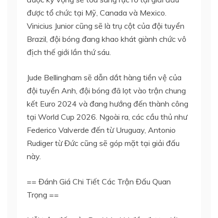
được tổ chức tại Mỹ, Canada và Mexico.
Vinicius Junior cũng sẽ là trụ cột của đội tuyển
Brazil, đội bóng đang khao khát giành chức vô
địch thế giới lần thứ sáu.
Jude Bellingham sẽ dẫn dắt hàng tiền vệ của
đội tuyển Anh, đội bóng đã lọt vào trận chung
kết Euro 2024 và đang hướng đến thành công
tại World Cup 2026. Ngoài ra, các cầu thủ như
Federico Valverde đến từ Uruguay, Antonio
Rudiger từ Đức cũng sẽ góp mặt tại giải đấu
này.
== Đánh Giá Chi Tiết Các Trận Đấu Quan
Trọng ==