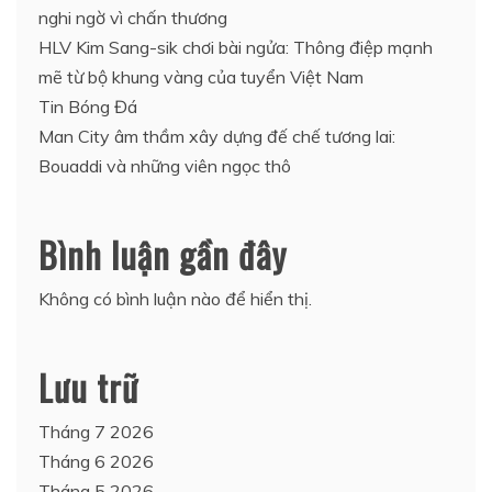
nghi ngờ vì chấn thương
HLV Kim Sang-sik chơi bài ngửa: Thông điệp mạnh
mẽ từ bộ khung vàng của tuyển Việt Nam
Tin Bóng Đá
Man City âm thầm xây dựng đế chế tương lai:
Bouaddi và những viên ngọc thô
Bình luận gần đây
Không có bình luận nào để hiển thị.
Lưu trữ
Tháng 7 2026
Tháng 6 2026
Tháng 5 2026