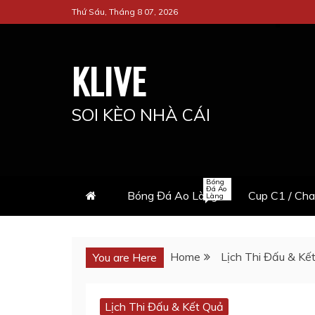
Skip
Thứ Sáu, Tháng 8 07, 2026
to
content
KLIVE
SOI KÈO NHÀ CÁI
Bóng
Đá Ao
Bóng Đá Ao Làng
Cup C1 / Ch
Làng
Home
Lịch Thi Đấu & Kế
You are Here
Lịch Thi Đấu & Kết Quả