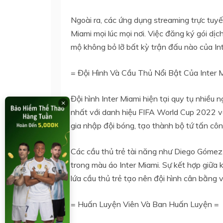
Ngoài ra, các ứng dụng streaming trực tuyế
Miami mọi lúc mọi nơi. Việc đăng ký gói d
mộ không bỏ lỡ bất kỳ trận đấu nào của Int
= Đội Hình Và Cầu Thủ Nổi Bật Của Inter 
Đội hình Inter Miami hiện tại quy tụ nhiều n
×
nhất với danh hiệu FIFA World Cup 2022 v
gia nhập đội bóng, tạo thành bộ tứ tấn côn
Các cầu thủ trẻ tài năng như Diego Góme
trong màu áo Inter Miami. Sự kết hợp giữa
lứa cầu thủ trẻ tạo nên đội hình cân bằng 
= Huấn Luyện Viên Và Ban Huấn Luyện =