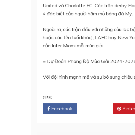
United và Charlotte FC. Các trận derby Flor
ý đặc biệt của người hâm mộ bóng đá Mỹ.
Ngoài ra, các trận đấu với những câu lạc b
hoặc các tên tuổi khác), LAFC hay New Yor
của Inter Miami mỗi mùa giải.
= Dự Đoán Phong Độ Mùa Giải 2024-202
Với đội hình mạnh mẽ và sự bổ sung chiều 
SHARE
Facebook
Twitter
Pinte