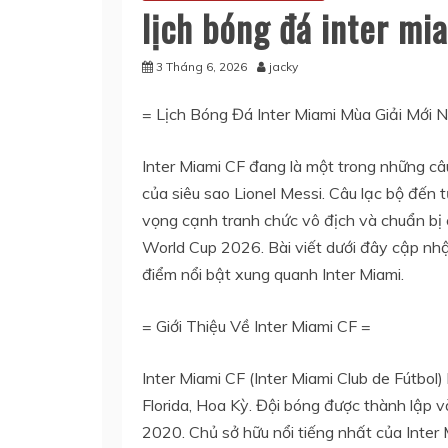
lịch bóng đá inter mi
3 Tháng 6, 2026
jacky
= Lịch Bóng Đá Inter Miami Mùa Giải Mới
Inter Miami CF đang là một trong những câ
của siêu sao Lionel Messi. Câu lạc bộ đến
vọng cạnh tranh chức vô địch và chuẩn bị 
World Cup 2026. Bài viết dưới đây cập nhật 
điểm nổi bật xung quanh Inter Miami.
= Giới Thiệu Về Inter Miami CF =
Inter Miami CF (Inter Miami Club de Fútbol)
Florida, Hoa Kỳ. Đội bóng được thành lập 
2020. Chủ sở hữu nổi tiếng nhất của Inter