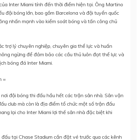
của Inter Miami tính đến thời điểm hiện tại. Ông Martino
iều đội bóng lớn, bao gồm Barcelona và đội tuyển quốc
a ông nhấn mạnh vào kiểm soát bóng và tấn công chủ
c trợ lý chuyên nghiệp, chuyên gia thể lực và huấn
không ngừng để đảm bảo các cầu thủ luôn đạt thể lực và
ịch bóng đá Inter Miami.
m =
 nơi đội bóng thi đấu hầu hết các trận sân nhà. Sân vận
ấu club mà còn là địa điểm tổ chức một số trận đấu
ng lại cho Inter Miami lợi thế sân nhà đặc biệt khi
 đấu tại Chase Stadium cần đặt vé trước qua các kênh