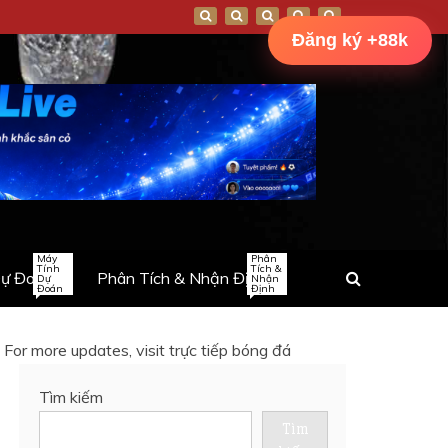
Đăng ký +88k
Máy
Phân
Tính
Tích &
Dự Đoán
Phân Tích & Nhận Định
Dự
Nhận
Đoán
Định
For more updates, visit
trực tiếp bóng đá
Tìm kiếm
Tìm