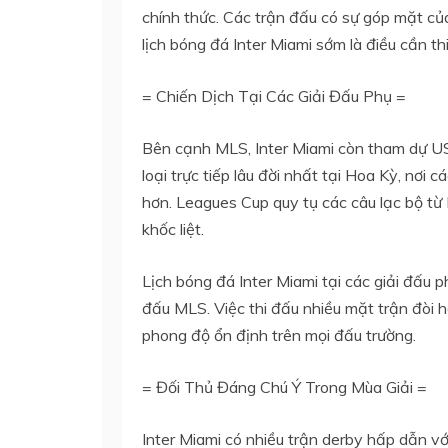
chính thức. Các trận đấu có sự góp mặt củ
lịch bóng đá Inter Miami sớm là điều cần th
= Chiến Dịch Tại Các Giải Đấu Phụ =
Bên cạnh MLS, Inter Miami còn tham dự U
loại trực tiếp lâu đời nhất tại Hoa Kỳ, nơi
hơn. Leagues Cup quy tụ các câu lạc bộ từ
khốc liệt.
Lịch bóng đá Inter Miami tại các giải đấu 
đấu MLS. Việc thi đấu nhiều mặt trận đòi h
phong độ ổn định trên mọi đấu trường.
= Đối Thủ Đáng Chú Ý Trong Mùa Giải =
Inter Miami có nhiều trận derby hấp dẫn vớ