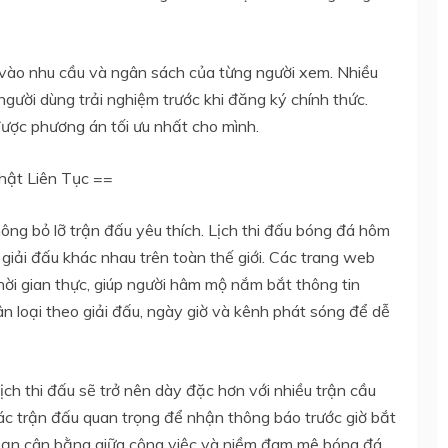
 vào nhu cầu và ngân sách của từng người xem. Nhiều
người dùng trải nghiệm trước khi đăng ký chính thức.
ược phương án tối ưu nhất cho mình.
hật Liên Tục ==
hông bỏ lỡ trận đấu yêu thích. Lịch thi đấu bóng đá hôm
giải đấu khác nhau trên toàn thế giới. Các trang web
thời gian thực, giúp người hâm mộ nắm bắt thông tin
n loại theo giải đấu, ngày giờ và kênh phát sóng để dễ
ịch thi đấu sẽ trở nên dày đặc hơn với nhiều trận cầu
c trận đấu quan trọng để nhận thông báo trước giờ bắt
p bạn cân bằng giữa công việc và niềm đam mê bóng đá.