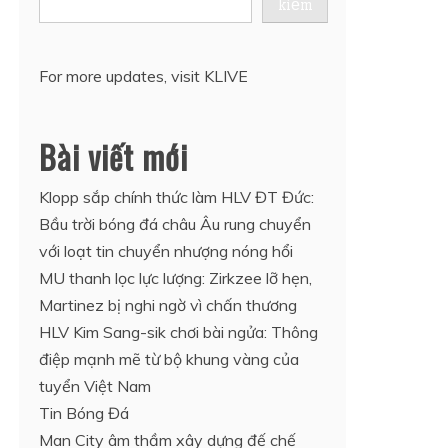
kiếm
For more updates, visit
KLIVE
Bài viết mới
Klopp sắp chính thức làm HLV ĐT Đức:
Bầu trời bóng đá châu Âu rung chuyển
với loạt tin chuyển nhượng nóng hổi
MU thanh lọc lực lượng: Zirkzee lỡ hẹn,
Martinez bị nghi ngờ vì chấn thương
HLV Kim Sang-sik chơi bài ngửa: Thông
điệp mạnh mẽ từ bộ khung vàng của
tuyển Việt Nam
Tin Bóng Đá
Man City âm thầm xây dựng đế chế