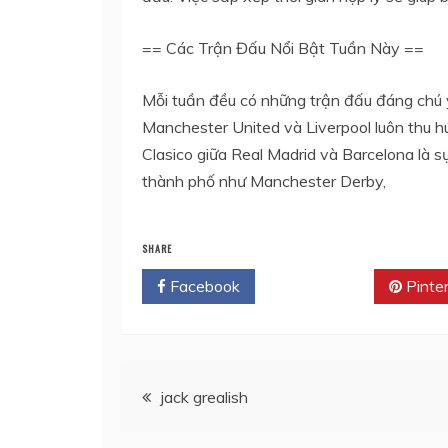
== Các Trận Đấu Nổi Bật Tuần Này ==
Mỗi tuần đều có những trận đấu đáng chú ý
Manchester United và Liverpool luôn thu h
Clasico giữa Real Madrid và Barcelona là s
thành phố như Manchester Derby,
SHARE
Facebook
Twitter
Pinte
Điều
jack grealish
hướng