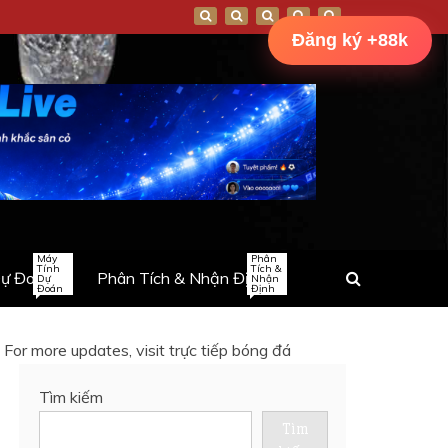
Đăng ký +88k
Máy
Phân
Tính
Tích &
Dự Đoán
Phân Tích & Nhận Định
Dự
Nhận
Đoán
Định
For more updates, visit
trực tiếp bóng đá
Tìm kiếm
Tìm