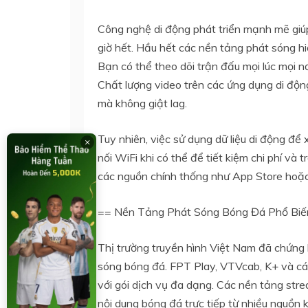
Công nghệ di động phát triển mạnh mẽ giúp
giờ hết. Hầu hết các nền tảng phát sóng h
Bạn có thể theo dõi trận đấu mọi lúc mọi nơ
Chất lượng video trên các ứng dụng di độ
mà không giật lag.
Tuy nhiên, việc sử dụng dữ liệu di động để
×
nối WiFi khi có thể để tiết kiệm chi phí và 
các nguồn chính thống như App Store hoặc
== Nền Tảng Phát Sóng Bóng Đá Phổ Biế
Thị trường truyền hình Việt Nam đã chứng
sóng bóng đá. FPT Play, VTVcab, K+ và các
với gói dịch vụ đa dạng. Các nền tảng st
nội dung bóng đá trực tiếp từ nhiều nguồn 