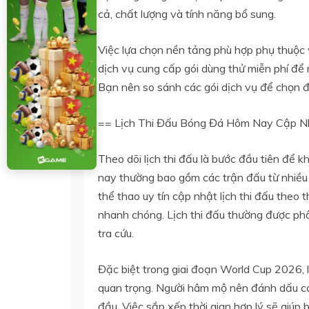
cả, chất lượng và tính năng bổ sung.
Việc lựa chọn nền tảng phù hợp phụ thuộc
dịch vụ cung cấp gói dùng thử miễn phí để 
Bạn nên so sánh các gói dịch vụ để chọn đ
== Lịch Thi Đấu Bóng Đá Hôm Nay Cập N
Theo dõi lịch thi đấu là bước đầu tiên để k
nay thường bao gồm các trận đấu từ nhiều 
thể thao uy tín cập nhật lịch thi đấu theo 
nhanh chóng. Lịch thi đấu thường được phâ
tra cứu.
Đặc biệt trong giai đoạn World Cup 2026, l
quan trọng. Người hâm mộ nên đánh dấu cá
đầu. Việc sắp xếp thời gian hợp lý sẽ giú