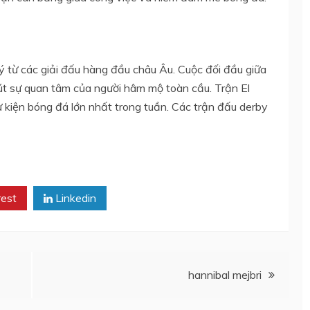
 từ các giải đấu hàng đầu châu Âu. Cuộc đối đầu giữa
út sự quan tâm của người hâm mộ toàn cầu. Trận El
ự kiện bóng đá lớn nhất trong tuần. Các trận đấu derby
rest
Linkedin
hannibal mejbri