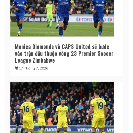
Manica Diamonds và CAPS United sẽ bước
vào trận đấu thuộc vòng 23 Premier Soccer
League Zimbabwe
17 Tháng 7, 2026