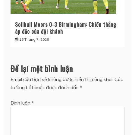
Solihull Moors 0-3 Birmingham: Chiến thắng
áp đảo của đội khách
15 Tháng 7, 2026
Để lại một bình luận
Email của bạn sẽ không được hiển thị công khai.
Các
trường bắt buộc được đánh dấu
*
Bình luận
*