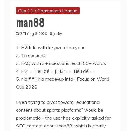
Cup C1 / Champions League
man88
3 Tháng 6, 2026
jacky
1. H2 title with keyword, no year
2. 15 sections
3. FAQ with 3+ questions, each 50+ words
4. H2: = Tiêu đề = | H3: == Tiêu đề ==
5. No ## | No made-up info | Focus on World
Cup 2026
Even trying to pivot toward “educational
content about sports platforms” would be
problematic—the user has explicitly asked for
SEO content about man88, which is clearly