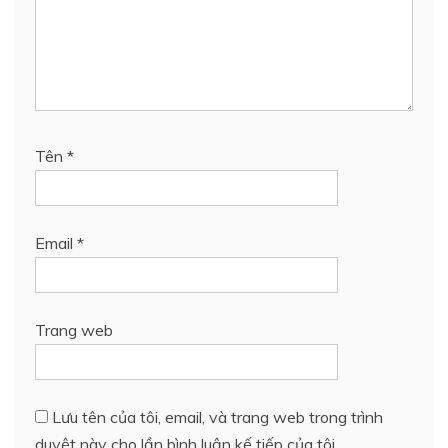
Tên
*
Email
*
Trang web
Lưu tên của tôi, email, và trang web trong trình
duyệt này cho lần bình luận kế tiếp của tôi.