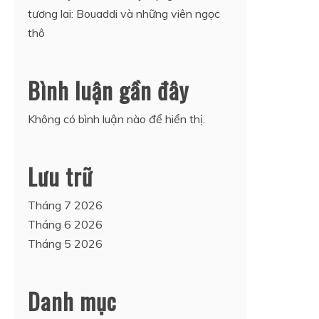
tương lai: Bouaddi và những viên ngọc
thô
Bình luận gần đây
Không có bình luận nào để hiển thị.
Lưu trữ
Tháng 7 2026
Tháng 6 2026
Tháng 5 2026
Danh mục