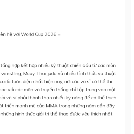
iên hệ với World Cup 2026 =
tổng hợp kết hợp nhiều kỹ thuật chiến đấu từ các môn
, wrestling, Muay Thai, judo và nhiều hình thức võ thuật
i là toàn diện nhất hiện nay, nơi các võ sĩ có thể thi
Khác với các môn võ truyền thống chỉ tập trung vào một
i võ sĩ phải thành thạo nhiều kỹ năng để có thể thích
 phát triển mạnh mẽ của MMA trong những năm gần đây
hững hình thức giải trí thể thao được yêu thích nhất