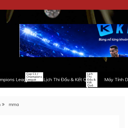
Cup C1 /
Lịch
Champions
Thi
ampions League
Lịch Thi Đấu & Kết Quả
Máy Tính 
League
Đấu &
Kết
Quả
n
mma