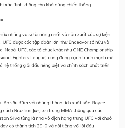
 bị xác định không còn khả năng chiến thắng.
==
hữu những võ sĩ tài năng nhất và sản xuất các sự kiện
iếp. UFC được các tập đoàn lớn như Endeavor sở hữu và
ô la. Ngoài UFC, các tổ chức khác như ONE Championship
fessional Fighters League) cũng đang cạnh tranh mạnh mẽ
 hệ thống giải đấu riêng biệt và chính sách phát triển
dấu ấn sâu đậm với những thành tích xuất sắc. Royce
ng cách Brazilian Jiu-Jitsu trong MMA thông qua các
son Silva từng là nhà vô địch hạng trung UFC với chuỗi
ov có thành tích 29-0 và nổi tiếng với lối đấu