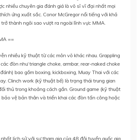
ợc nhiều chuyên gia đánh giá là võ sĩ vĩ đại nhất mọi
thích ứng xuất sắc. Conor McGregor nổi tiếng với khả
 trở thành ngôi sao vượt ra ngoài lĩnh vực MMA.
MMA ==
ễn nhiều kỹ thuật từ các môn võ khác nhau. Grappling
i các đòn như triangle choke, armbar, rear-naked choke
t đánh) bao gồm boxing, kickboxing, Muay Thai với các
ay. Clinch work (kỹ thuật bế) là trạng thái trung gian
 đối thủ trong khoảng cách gần. Ground game (kỹ thuật
í, bảo vệ bản thân và triển khai các đòn tấn công hoặc
nhất lịch sử với sự tham gia của 48 đội tuyển quốc gia,