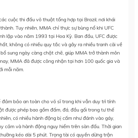
 cuộc thi đấu võ thuật tổng hợp tại Brazil, nơi khái
h thành. Tuy nhiên, MMA chỉ thực sự bùng nổ khi UFC
ành lập vào năm 1993 tại Hoa Kỳ. Ban đầu, UFC được
ất, không có nhiều quy tắc và gây ra nhiều tranh cãi về
c bổ sung ngày càng chặt chẽ, giúp MMA trở thành môn
 nay, MMA đã được công nhận tại hơn 100 quốc gia và
iới mỗi năm.
đảm bảo an toàn cho võ sĩ trong khi vẫn duy trì tính
ật được phép bao gồm đấm, đá, đầu gối trong tư thế
 nhiên, có nhiều hành động bị cấm như đánh vào gáy,
y cảm và hành động nguy hiểm trên sàn đấu. Thời gian
 thường kéo dài 5 phút. Trọng tài có quyền dừng trận