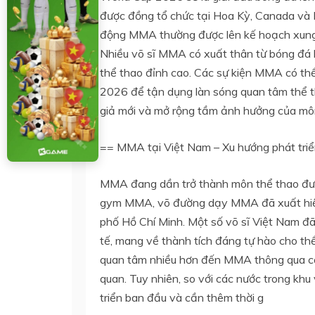
được đồng tổ chức tại Hoa Kỳ, Canada và M
động MMA thường được lên kế hoạch xung q
Nhiều võ sĩ MMA có xuất thân từ bóng đá h
thể thao đỉnh cao. Các sự kiện MMA có thể 
2026 để tận dụng làn sóng quan tâm thể t
giả mới và mở rộng tầm ảnh hưởng của môn
== MMA tại Việt Nam – Xu hướng phát tri
MMA đang dần trở thành môn thể thao được
gym MMA, võ đường dạy MMA đã xuất hiện 
phố Hồ Chí Minh. Một số võ sĩ Việt Nam đã
tế, mang về thành tích đáng tự hào cho t
quan tâm nhiều hơn đến MMA thông qua các 
quan. Tuy nhiên, so với các nước trong kh
triển ban đầu và cần thêm thời g