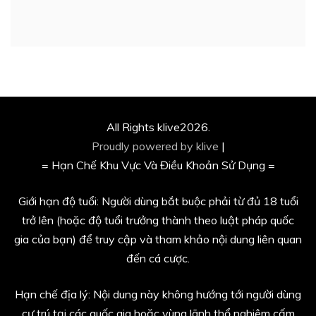
All Rights klive2026.
Proudly powered by klive
|
= Hạn Chế Khu Vực Và Điều Khoản Sử Dụng =
Giới hạn độ tuổi: Người dùng bắt buộc phải từ đủ 18 tuổi
trở lên (hoặc độ tuổi trưởng thành theo luật pháp quốc
gia của bạn) để truy cập và tham khảo nội dung liên quan
đến cá cược.
Hạn chế địa lý: Nội dung này không hướng tới người dùng
cư trú tại các quốc gia hoặc vùng lãnh thổ nghiêm cấm