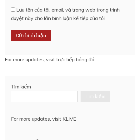
Lưu tên của tôi, email, và trang web trong trình
duyệt này cho lần bình luận kế tiếp của tôi.
For more updates, visit
trực tiếp bóng đá
Tìm kiếm
Tìm kiếm
For more updates, visit
KLIVE