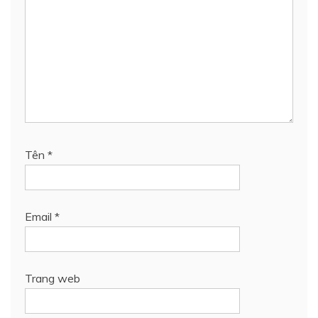
Tên
*
Email
*
Trang web