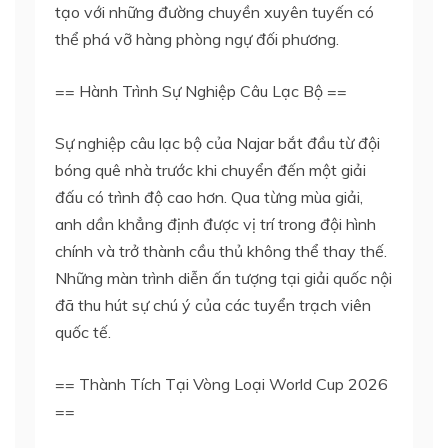
tạo với những đường chuyền xuyên tuyến có
thể phá vỡ hàng phòng ngự đối phương.
== Hành Trình Sự Nghiệp Câu Lạc Bộ ==
Sự nghiệp câu lạc bộ của Najar bắt đầu từ đội
bóng quê nhà trước khi chuyển đến một giải
đấu có trình độ cao hơn. Qua từng mùa giải,
anh dần khẳng định được vị trí trong đội hình
chính và trở thành cầu thủ không thể thay thế.
Những màn trình diễn ấn tượng tại giải quốc nội
đã thu hút sự chú ý của các tuyển trạch viên
quốc tế.
== Thành Tích Tại Vòng Loại World Cup 2026
==