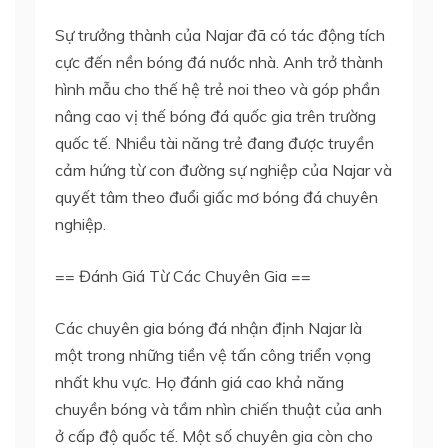
Sự trưởng thành của Najar đã có tác động tích
cực đến nền bóng đá nước nhà. Anh trở thành
hình mẫu cho thế hệ trẻ noi theo và góp phần
nâng cao vị thế bóng đá quốc gia trên trường
quốc tế. Nhiều tài năng trẻ đang được truyền
cảm hứng từ con đường sự nghiệp của Najar và
quyết tâm theo đuổi giấc mơ bóng đá chuyên
nghiệp.
== Đánh Giá Từ Các Chuyên Gia ==
Các chuyên gia bóng đá nhận định Najar là
một trong những tiền vệ tấn công triển vọng
nhất khu vực. Họ đánh giá cao khả năng
chuyền bóng và tầm nhìn chiến thuật của anh
ở cấp độ quốc tế. Một số chuyên gia còn cho