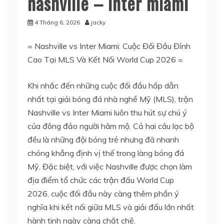
nashville – inter miami
4 Tháng 6, 2026
jacky
= Nashville vs Inter Miami: Cuộc Đối Đầu Đỉnh
Cao Tại MLS Và Kết Nối World Cup 2026 =
Khi nhắc đến những cuộc đối đầu hấp dẫn
nhất tại giải bóng đá nhà nghề Mỹ (MLS), trận
Nashville vs Inter Miami luôn thu hút sự chú ý
của đông đảo người hâm mộ. Cả hai câu lạc bộ
đều là những đội bóng trẻ nhưng đã nhanh
chóng khẳng định vị thế trong làng bóng đá
Mỹ. Đặc biệt, với việc Nashville được chọn làm
địa điểm tổ chức các trận đấu World Cup
2026, cuộc đối đầu này càng thêm phần ý
nghĩa khi kết nối giữa MLS và giải đấu lớn nhất
hành tinh ngày càng chặt chẽ.