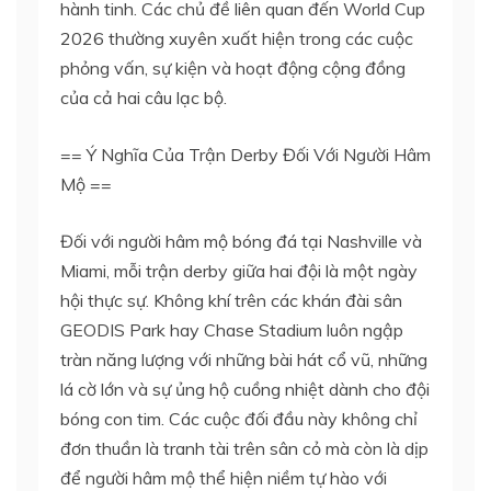
hành tinh. Các chủ đề liên quan đến World Cup
2026 thường xuyên xuất hiện trong các cuộc
phỏng vấn, sự kiện và hoạt động cộng đồng
của cả hai câu lạc bộ.
== Ý Nghĩa Của Trận Derby Đối Với Người Hâm
Mộ ==
Đối với người hâm mộ bóng đá tại Nashville và
Miami, mỗi trận derby giữa hai đội là một ngày
hội thực sự. Không khí trên các khán đài sân
GEODIS Park hay Chase Stadium luôn ngập
tràn năng lượng với những bài hát cổ vũ, những
lá cờ lớn và sự ủng hộ cuồng nhiệt dành cho đội
bóng con tim. Các cuộc đối đầu này không chỉ
đơn thuần là tranh tài trên sân cỏ mà còn là dịp
để người hâm mộ thể hiện niềm tự hào với