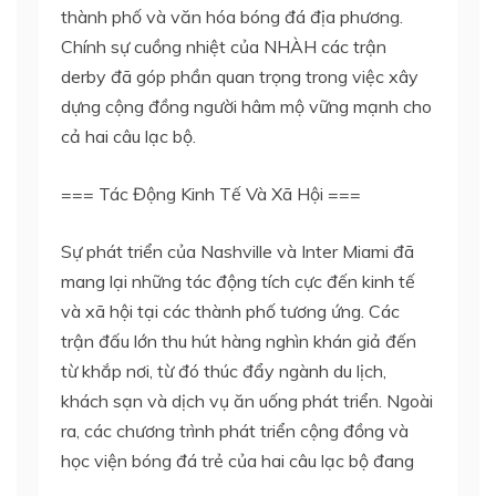
thành phố và văn hóa bóng đá địa phương.
Chính sự cuồng nhiệt của NHÀH các trận
derby đã góp phần quan trọng trong việc xây
dựng cộng đồng người hâm mộ vững mạnh cho
cả hai câu lạc bộ.
=== Tác Động Kinh Tế Và Xã Hội ===
Sự phát triển của Nashville và Inter Miami đã
mang lại những tác động tích cực đến kinh tế
và xã hội tại các thành phố tương ứng. Các
trận đấu lớn thu hút hàng nghìn khán giả đến
từ khắp nơi, từ đó thúc đẩy ngành du lịch,
khách sạn và dịch vụ ăn uống phát triển. Ngoài
ra, các chương trình phát triển cộng đồng và
học viện bóng đá trẻ của hai câu lạc bộ đang