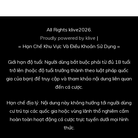
All Rights klive2026.
Proudly powered by klive
|
= Hạn Chế Khu Vực Và Điều Khoản Sử Dụng =
Giới hạn độ tuổi: Người dùng bắt buộc phải từ đủ 18 tuổi
trở lên (hoặc độ tuổi trưởng thành theo luật pháp quốc
gia của bạn) để truy cập và tham khảo nội dung liên quan
đến cá cược.
Hạn chế địa lý: Nội dung này không hướng tới người dùng
cư trú tại các quốc gia hoặc vùng lãnh thổ nghiêm cấm
hoàn toàn hoạt động cá cược trực tuyến dưới mọi hình
thức.