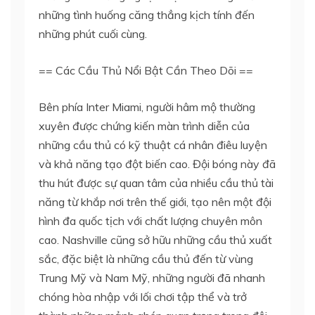
những tình huống căng thẳng kịch tính đến
những phút cuối cùng.
== Các Cầu Thủ Nổi Bật Cần Theo Dõi ==
Bên phía Inter Miami, người hâm mộ thường
xuyên được chứng kiến màn trình diễn của
những cầu thủ có kỹ thuật cá nhân điêu luyện
và khả năng tạo đột biến cao. Đội bóng này đã
thu hút được sự quan tâm của nhiều cầu thủ tài
năng từ khắp nơi trên thế giới, tạo nên một đội
hình đa quốc tịch với chất lượng chuyên môn
cao. Nashville cũng sở hữu những cầu thủ xuất
sắc, đặc biệt là những cầu thủ đến từ vùng
Trung Mỹ và Nam Mỹ, những người đã nhanh
chóng hòa nhập với lối chơi tập thể và trở