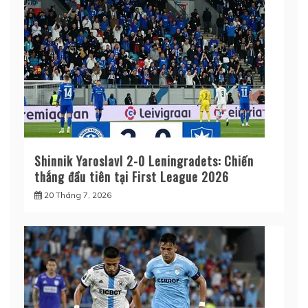
Shinnik Yaroslavl 2-0 Leningradets: Chiến
thắng đầu tiên tại First League 2026
20 Tháng 7, 2026