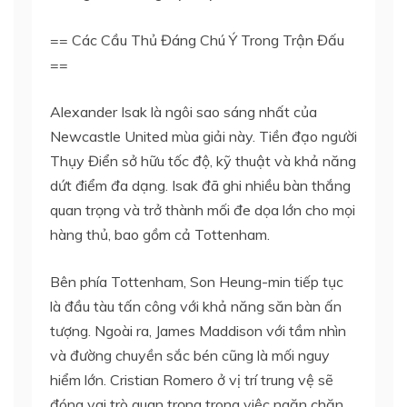
== Các Cầu Thủ Đáng Chú Ý Trong Trận Đấu
==
Alexander Isak là ngôi sao sáng nhất của
Newcastle United mùa giải này. Tiền đạo người
Thụy Điển sở hữu tốc độ, kỹ thuật và khả năng
dứt điểm đa dạng. Isak đã ghi nhiều bàn thắng
quan trọng và trở thành mối đe dọa lớn cho mọi
hàng thủ, bao gồm cả Tottenham.
Bên phía Tottenham, Son Heung-min tiếp tục
là đầu tàu tấn công với khả năng săn bàn ấn
tượng. Ngoài ra, James Maddison với tầm nhìn
và đường chuyền sắc bén cũng là mối nguy
hiểm lớn. Cristian Romero ở vị trí trung vệ sẽ
đóng vai trò quan trọng trong việc ngăn chặn