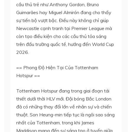
cầu thủ trẻ như Anthony Gordon, Bruno
Guimarães hay Miguel Almirón đang cho thấy
sự tiến bộ vượt bậc. Điều này không chỉ giúp
Newcastle cạnh tranh tại Premier League mà
còn tạo điều kiện cho các cầu thủ tỏa sáng
trên đấu trường quốc tế, hướng đến World Cup
2026.
== Phong Độ Hiện Tại Của Tottenham
Hotspur ==
Tottenham Hotspur đang trong giai đoạn tái
thiết dưới thời HLV mới. Đội bóng Bắc London
đã có những thay đổi lớn về nhân sự và chiến
thuật. Son Heung-min tiếp tục là ngôi sao sáng
nhất của Tottenham, trong khi James
Maddison mang đến sự sáng tạo ở tuyến giữa.