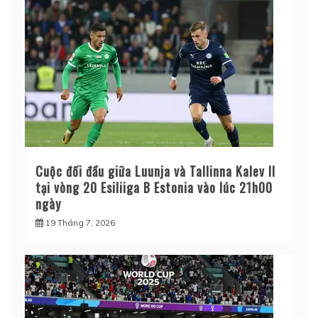
Cuộc đối đầu giữa Luunja và Tallinna Kalev II
tại vòng 20 Esiliiga B Estonia vào lúc 21h00
ngày
19 Tháng 7, 2026