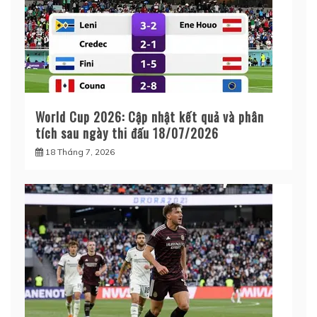
World Cup 2026: Cập nhật kết quả và phân
tích sau ngày thi đấu 18/07/2026
18 Tháng 7, 2026