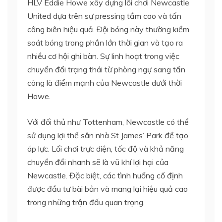
HLV Eddie Howe xây dựng lối chơi Newcastle
United dựa trên sự pressing tầm cao và tấn
công biên hiệu quả. Đội bóng này thường kiểm
soát bóng trong phần lớn thời gian và tạo ra
nhiều cơ hội ghi bàn. Sự linh hoạt trong việc
chuyển đổi trạng thái từ phòng ngự sang tấn
công là điểm mạnh của Newcastle dưới thời
Howe.
Với đối thủ như Tottenham, Newcastle có thể
sử dụng lợi thế sân nhà St James’ Park để tạo
áp lực. Lối chơi trực diện, tốc độ và khả năng
chuyển đổi nhanh sẽ là vũ khí lợi hại của
Newcastle. Đặc biệt, các tình huống cố định
được đầu tư bài bản và mang lại hiệu quả cao
trong những trận đấu quan trọng.