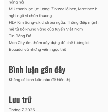
nóng hổi
MU thanh lọc lực lượng: Zirkzee lỡ hẹn, Martinez bị
nghi ngờ vì chấn thương
HLV Kim Sang-sik chơi bài ngửa: Thông điệp mạnh
mẽ từ bộ khung vàng của tuyển Việt Nam
Tin Bóng Đá
Man City âm thầm xây dựng đế chế tương lai:
Bouaddi và những viên ngọc thô
Bình luận gần đây
Không có bình luận nào để hiển thị.
Lưu trữ
Tháng 7 2026