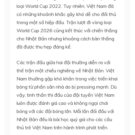
loại World Cup 2022. Tuy nhiên, Việt Nam đã
có những khoảnh khắc gây khó dễ cho đối thủ
trong một số hiệp đấu. Trận lượt đi vòng loại
World Cup 2026 cũng kết thúc với chiến thắng
cho Nhật Bản nhưng khoảng cách bàn thắng
đã được thu hẹp đáng kể.
Các trận đấu giữa hai đội thường diễn ra với
thế trận một chiều nghiêng về Nhật Bản. Việt
Nam thường gặp khó khăn trong việc triển khai
bóng từ phần sân nhà do bị pressing mạnh. Dù
vậy, tinh thần thi đấu của đội tuyển Việt Nam
luôn được đánh giá cao và không ngại chơi
bóng với các đội bóng lớn. Mỗi lần đối đầu với
Nhật Bản đều là bài học quý giá cho các cầu
thủ trẻ Việt Nam trên hành trình phát triển.