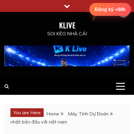
Skip
Đăng ký +88k
to
content
KLIVE
SOI KÈO NHÀ CÁI
You are Here
Home
Máy Tính Dự Đoán
nhật bản đấu với việt nam