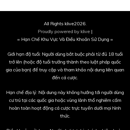
All Rights klive2026.
Proudly powered by klive
|
= Hạn Chế Khu Vực Và Điều Khoản Sử Dụng =
Giới hạn độ tuổi: Người dùng bắt buộc phải từ đủ 18 tuổi
trở lên (hoặc độ tuổi trưởng thành theo luật pháp quốc
gia của bạn) để truy cập và tham khảo nội dung liên quan
đến cá cược.
Hạn chế địa lý: Nội dung này không hướng tới người dùng
cư trú tại các quốc gia hoặc vùng lãnh thổ nghiêm cấm
hoàn toàn hoạt động cá cược trực tuyến dưới mọi hình
thức.