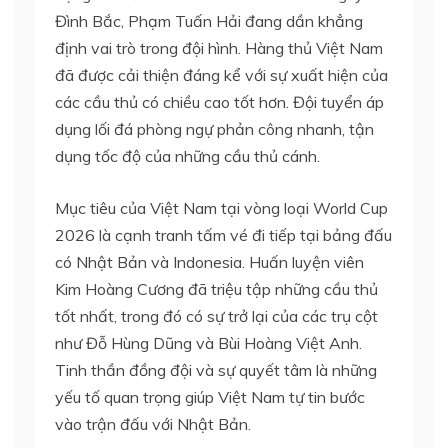
Đình Bắc, Phạm Tuấn Hải đang dần khẳng
định vai trò trong đội hình. Hàng thủ Việt Nam
đã được cải thiện đáng kể với sự xuất hiện của
các cầu thủ có chiều cao tốt hơn. Đội tuyển áp
dụng lối đá phòng ngự phản công nhanh, tận
dụng tốc độ của những cầu thủ cánh.
Mục tiêu của Việt Nam tại vòng loại World Cup
2026 là cạnh tranh tấm vé đi tiếp tại bảng đấu
có Nhật Bản và Indonesia. Huấn luyện viên
Kim Hoàng Cương đã triệu tập những cầu thủ
tốt nhất, trong đó có sự trở lại của các trụ cột
như Đỗ Hùng Dũng và Bùi Hoàng Việt Anh.
Tinh thần đồng đội và sự quyết tâm là những
yếu tố quan trọng giúp Việt Nam tự tin bước
vào trận đấu với Nhật Bản.