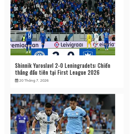
Shinnik Yaroslavl 2-0 Leningradets: Chiến
thắng đầu tiên tại First League 2026
20 Tháng 7, 2026