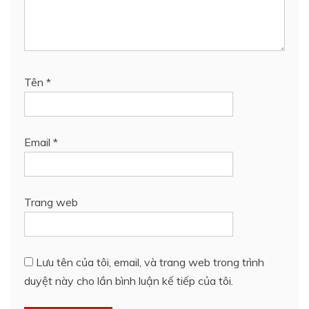
Tên
*
Email
*
Trang web
Lưu tên của tôi, email, và trang web trong trình
duyệt này cho lần bình luận kế tiếp của tôi.