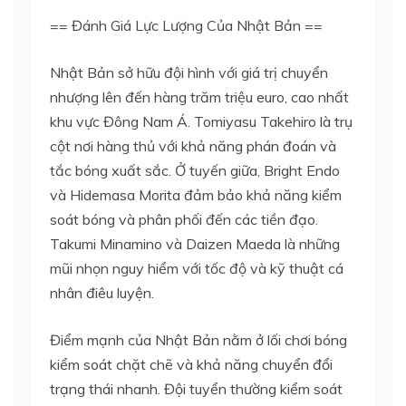
== Đánh Giá Lực Lượng Của Nhật Bản ==
Nhật Bản sở hữu đội hình với giá trị chuyển
nhượng lên đến hàng trăm triệu euro, cao nhất
khu vực Đông Nam Á. Tomiyasu Takehiro là trụ
cột nơi hàng thủ với khả năng phán đoán và
tắc bóng xuất sắc. Ở tuyến giữa, Bright Endo
và Hidemasa Morita đảm bảo khả năng kiểm
soát bóng và phân phối đến các tiền đạo.
Takumi Minamino và Daizen Maeda là những
mũi nhọn nguy hiểm với tốc độ và kỹ thuật cá
nhân điêu luyện.
Điểm mạnh của Nhật Bản nằm ở lối chơi bóng
kiểm soát chặt chẽ và khả năng chuyển đổi
trạng thái nhanh. Đội tuyển thường kiểm soát