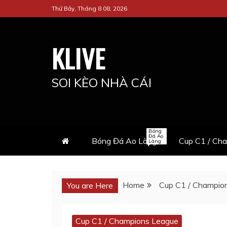
Skip
Thứ Bảy, Tháng 8 08, 2026
to
content
KLIVE
SOI KÈO NHÀ CÁI
Bóng
Đá Ao
Bóng Đá Ao Làng
Cup C1 / Ch
Làng
Home
Cup C1 / Champio
You are Here
Cup C1 / Champions League