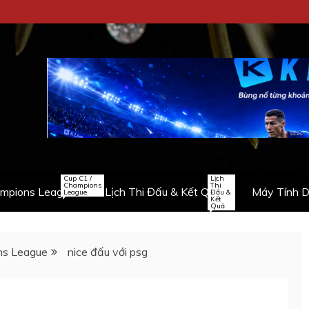
Cup C1 /
Lịch
Champions
Thi
ampions League
Lịch Thi Đấu & Kết Quả
Máy Tính 
League
Đấu &
Kết
Quả
ns League
nice đấu với psg