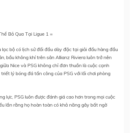
Thể Bỏ Qua Tại Ligue 1 =
 lạc bộ có lịch sử đối đầu dày đặc tại giải đấu hàng đầu
n, bầu không khí trên sân Allianz Riviera luôn trở nên
 giữa Nice và PSG không chỉ đơn thuần là cuộc cạnh
 triết lý bóng đá tấn công của PSG với lối chơi phòng
năng lực, PSG luôn được đánh giá cao hơn trong mọi cuộc
iều lần rằng họ hoàn toàn có khả năng gây bất ngờ