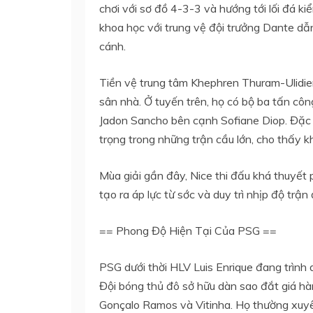
chơi với sơ đồ 4-3-3 và hướng tới lối đá 
khoa học với trung vệ đội trưởng Dante dẫn
cánh.
Tiền vệ trung tâm Khephren Thuram-Ulidien l
sân nhà. Ở tuyến trên, họ có bộ ba tấn c
Jadon Sancho bên cạnh Sofiane Diop. Đặc 
trọng trong những trận cầu lớn, cho thấy k
Mùa giải gần đây, Nice thi đấu khá thuyết 
tạo ra áp lực từ sớc và duy trì nhịp độ trận
== Phong Độ Hiện Tại Của PSG ==
PSG dưới thời HLV Luis Enrique đang trình 
Đội bóng thủ đô sở hữu dàn sao đắt giá h
Gonçalo Ramos và Vitinha. Họ thường xuyên