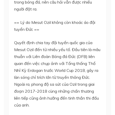
trong bóng đá, nên câu hỏi vẫn được nhiều
người đặt ra.
== Lý do Mesut Ozil không còn khoác áo đội
tuyển Đức ==
Quyết định chia tay đội tuyển quốc gia của
Mesut Ozil đến từ nhiều yếu tố. Đầu tiên là mâu
thuẫn với Liên đoàn Bóng đá Đức (DFB) liên
quan đến việc chụp ảnh với Tổng thống Thổ
Nhĩ Kỳ Erdogan trước World Cup 2018, gây ra
làn sóng chỉ trích lớn từ truyền thông Đức.
Ngoài ra, phong độ sa sút của Ozil trong giai
đoạn 2017-2018 cùng những chấn thương
liên tiếp cũng ảnh hưởng đến tinh thần thi đấu
của anh.