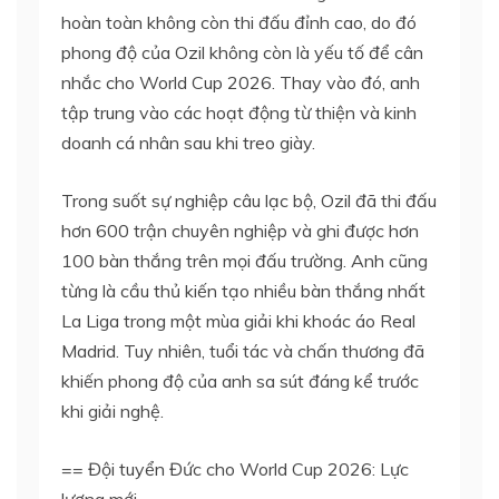
hoàn toàn không còn thi đấu đỉnh cao, do đó
phong độ của Ozil không còn là yếu tố để cân
nhắc cho World Cup 2026. Thay vào đó, anh
tập trung vào các hoạt động từ thiện và kinh
doanh cá nhân sau khi treo giày.
Trong suốt sự nghiệp câu lạc bộ, Ozil đã thi đấu
hơn 600 trận chuyên nghiệp và ghi được hơn
100 bàn thắng trên mọi đấu trường. Anh cũng
từng là cầu thủ kiến tạo nhiều bàn thắng nhất
La Liga trong một mùa giải khi khoác áo Real
Madrid. Tuy nhiên, tuổi tác và chấn thương đã
khiến phong độ của anh sa sút đáng kể trước
khi giải nghệ.
== Đội tuyển Đức cho World Cup 2026: Lực
lượng mới ==