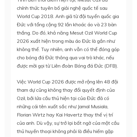
chính thức tuyên bố giải nghệ quốc tế sau
World Cup 2018. Anh giã từ đội tuyển quốc gia
Đức với tổng cộng 92 lần khoác áo và 23 bàn
thắng. Do đó, khả năng Mesut Ozil World Cup
2026 xuất hiện trong màu áo Đức là gần như
không thể. Tuy nhiên, anh vẫn có thể đóng góp
cho bóng đá Đức thông qua vai trò khác, nếu
được mời gọi từ Liên đoàn Bóng đá Đức (DFB).
Việc World Cup 2026 được mở rộng lên 48 đội
tham dự cũng không thay đổi quyết định của
Ozil, bởi lứa cầu thủ hiện tại của Đức đã có
những cái tên xuất sắc như Jamal Musiala,
Florian Wirtz hay Kai Havertz thay thế vị trí
của anh. Dù vậy, sự trở lại bất ngờ của một cầu
thủ huyền thoại không phải là điều hiếm gặp