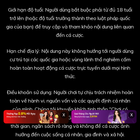
Giới hạn độ tuổi: Người dùng bắt buộc phải từ đủ 18 tuổi
trở lên (hoặc độ tuổi trưởng thành theo luật pháp quốc
gia của bạn) để truy cập và tham khảo nội dung liên quan
đến cá cược.
Hạn chế địa lý: Nội dung này không hướng tới người dùng
cư trú tại các quốc gia hoặc vùng lãnh thổ nghiêm cấm
hoàn toàn hoạt động cá cược trực tuyến dưới mọi hình
thức.
Điều khoản sử dụng: Người chơi tự chịu trách nhiệm hoàn
toàn về hành vi, nguồn vốn và các quyết định cá nhân
của mình. Chúng tôi khuyến khích tinh thần "Chơi có
x
x
trách nhiệm" (Responsible Gambling) - thiết lập giới hạn
thời gian, ngân sách rõ ràng và không để cá cược ảnh
hưởng đến cuộc sống cá nhân, gia đình và xã hội.