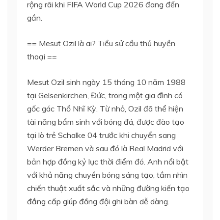
rộng rãi khi FIFA World Cup 2026 đang đến
gần.
== Mesut Ozil là ai? Tiểu sử cầu thủ huyền
thoại ==
Mesut Ozil sinh ngày 15 tháng 10 năm 1988
tại Gelsenkirchen, Đức, trong một gia đình có
gốc gác Thổ Nhĩ Kỳ. Từ nhỏ, Ozil đã thể hiện
tài năng bẩm sinh với bóng đá, được đào tạo
tại lò trẻ Schalke 04 trước khi chuyển sang
Werder Bremen và sau đó là Real Madrid với
bản hợp đồng kỷ lục thời điểm đó. Anh nổi bật
với khả năng chuyền bóng sáng tạo, tầm nhìn
chiến thuật xuất sắc và những đường kiến tạo
đẳng cấp giúp đồng đội ghi bàn dễ dàng.