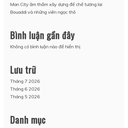
Man City âm thầm xây dựng đế chế tương lai:
Bouaddi và những viên ngọc thô
Bình luận gần đây
Không có bình luận nào để hiển thị.
Lưu trữ
Tháng 7 2026
Tháng 6 2026
Tháng 5 2026
Danh mục