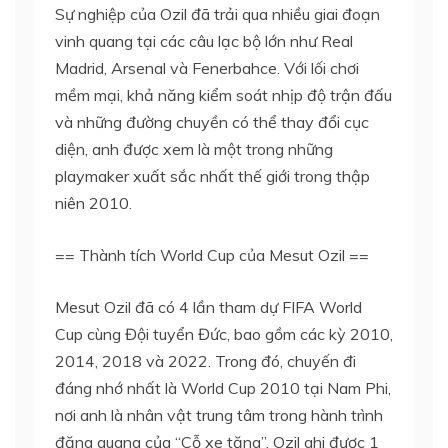
Sự nghiệp của Ozil đã trải qua nhiều giai đoạn
vinh quang tại các câu lạc bộ lớn như Real
Madrid, Arsenal và Fenerbahce. Với lối chơi
mềm mại, khả năng kiểm soát nhịp độ trận đấu
và những đường chuyền có thể thay đổi cục
diện, anh được xem là một trong những
playmaker xuất sắc nhất thế giới trong thập
niên 2010.
== Thành tích World Cup của Mesut Ozil ==
Mesut Ozil đã có 4 lần tham dự FIFA World
Cup cùng Đội tuyển Đức, bao gồm các kỳ 2010,
2014, 2018 và 2022. Trong đó, chuyến đi
đáng nhớ nhất là World Cup 2010 tại Nam Phi,
nơi anh là nhân vật trung tâm trong hành trình
đăng quang của “Cỗ xe tăng”. Ozil ghi được 1