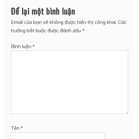
Để lại một bình luận
Email của bạn sẽ không được hiển thị công khai.
Các
trường bắt buộc được đánh dấu
*
Bình luận
*
Tên
*