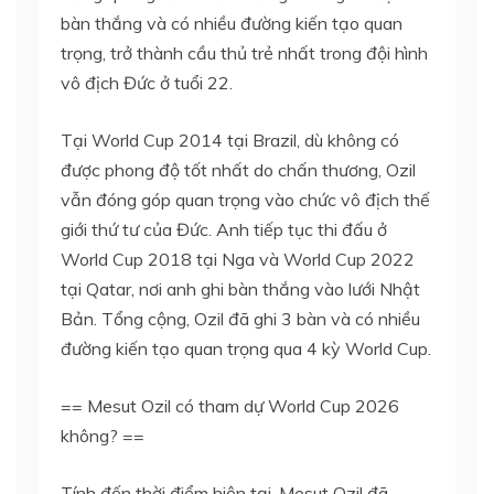
bàn thắng và có nhiều đường kiến tạo quan
trọng, trở thành cầu thủ trẻ nhất trong đội hình
vô địch Đức ở tuổi 22.
Tại World Cup 2014 tại Brazil, dù không có
được phong độ tốt nhất do chấn thương, Ozil
vẫn đóng góp quan trọng vào chức vô địch thế
giới thứ tư của Đức. Anh tiếp tục thi đấu ở
World Cup 2018 tại Nga và World Cup 2022
tại Qatar, nơi anh ghi bàn thắng vào lưới Nhật
Bản. Tổng cộng, Ozil đã ghi 3 bàn và có nhiều
đường kiến tạo quan trọng qua 4 kỳ World Cup.
== Mesut Ozil có tham dự World Cup 2026
không? ==
Tính đến thời điểm hiện tại, Mesut Ozil đã