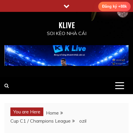
Skip
Đăng ký +88k
to
content
KLIVE
SOI KÈO NHÀ CÁI
You are Here
Home
Cup C1 / Champions League
ozil