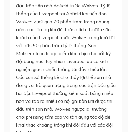
đấu trên sân nhà Anfield trước Wolves. Tỷ lệ
thắng của Liverpool tại Anfield khi tiếp đón
Wolves vượt quá 70 phần trăm trong những
năm qua. Trong khi đó, thành tích thi đấu sân
khách của Liverpool trước Wolves cũng khá tốt
với hơn 50 phần trăm tỷ lệ thắng. Sân
Molineux luôn là địa điểm khó chịu cho bất kỳ
đội bóng nào, tuy nhiên Liverpool đã có kinh
nghiệm giành chiến thắng tại đây nhiều lần.
Các con số thống kê cho thấy lợi thế sân nhà
đóng vai trò quan trọng trong các trận đấu giữa
hai đội. Liverpool thường kiểm soát bóng nhiều
hơn và tạo ra nhiều cơ hội ghi bàn khi được thi
đấu trên sân nhà. Wolves ngược lại thường
chơi pressing tầm cao và tận dụng tốc độ để
khai thác khoảng trống khi đối đầu với các đội