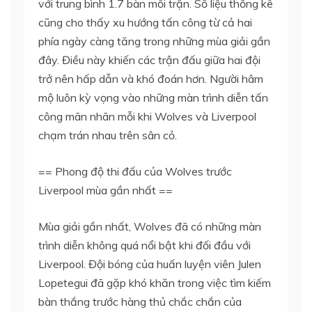
với trung bình 1.7 bàn mỗi trận. Số liệu thống kê
cũng cho thấy xu hướng tấn công từ cả hai
phía ngày càng tăng trong những mùa giải gần
đây. Điều này khiến các trận đấu giữa hai đội
trở nên hấp dẫn và khó đoán hơn. Người hâm
mộ luôn kỳ vọng vào những màn trình diễn tấn
công mãn nhãn mỗi khi Wolves và Liverpool
chạm trán nhau trên sân cỏ.
== Phong độ thi đấu của Wolves trước
Liverpool mùa gần nhất ==
Mùa giải gần nhất, Wolves đã có những màn
trình diễn không quá nổi bật khi đối đầu với
Liverpool. Đội bóng của huấn luyện viên Julen
Lopetegui đã gặp khó khăn trong việc tìm kiếm
bàn thắng trước hàng thủ chắc chắn của