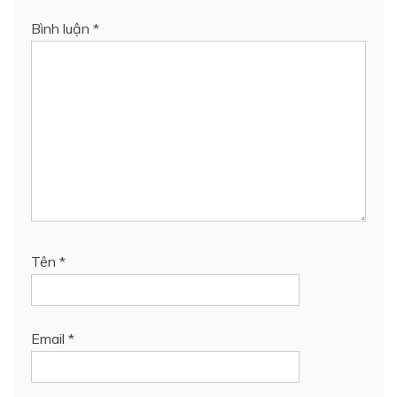
Bình luận
*
Tên
*
Email
*