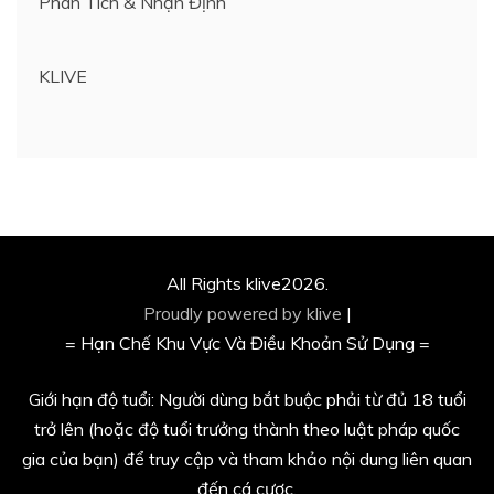
Phân Tích & Nhận Định
KLIVE
All Rights klive2026.
Proudly powered by klive
|
= Hạn Chế Khu Vực Và Điều Khoản Sử Dụng =
Giới hạn độ tuổi: Người dùng bắt buộc phải từ đủ 18 tuổi
trở lên (hoặc độ tuổi trưởng thành theo luật pháp quốc
gia của bạn) để truy cập và tham khảo nội dung liên quan
đến cá cược.