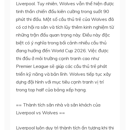
Liverpool. Tuy nhiên, Wolves vẫn thể hiện được
tinh thần chiến đấu kiên cường trong suốt 90
phút thi đấu. Một số cầu thủ trẻ của Wolves đã
có cơ hội ra sân và tích lũy thêm kinh nghiệm từ
những trận đấu quan trọng này. Điều này đặc
biệt có ý nghĩa trong bối cảnh nhiều cầu thủ
đang hướng đến World Cup 2026. Việc được
thi đấu ở môi trường cạnh tranh cao như
Premier League sẽ giúp các cầu thủ trẻ phát
triển kỹ năng và bản lĩnh. Wolves tiếp tục xây
dựng đội hình với mục tiêu cạnh tranh vị trí
trong top half của bảng xếp hạng.
== Thành tích sân nhà và sân khách của
Liverpool vs Wolves ==
Liverpool luôn duy trì thành tích ấn tượng khi thi