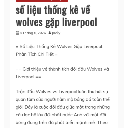
số liệu thống kê về
wolves gặp liverpool
4 Tháng 6, 2026
jacky
= Số Liệu Thống Kê Wolves Gặp Liverpool:
Phân Tích Chi Tiết =
== Giới thiệu về thành tích đối đầu Wolves và
Liverpool ==
Trận đấu Wolves vs Liverpool luôn thu hút sự
quan tâm của người hâm mộ bóng đá toàn thế
giới. Đây là cuộc đối đầu giữa một trong những
câu lạc bộ lâu đời nhất nước Anh với một đội
bóng đang trên đà phát triển mạnh mẽ. Theo