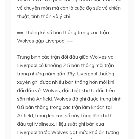
về chuyên môn mà còn là cuộc đọ sức về chiến
thuật, tinh thần và ý chí.
== Thống kê số bàn thắng trong các trận
Wolves gặp Liverpool ==
Trung bình các trận đối đầu giữa Wolves và
Liverpool có khoảng 2.5 bàn thắng mỗi trận
trong những năm gần đây. Liverpool thường
xuyên ghi được nhiều bàn thắng hơn mỗi khi
đối đầu với Wolves, đặc biệt khi thi đấu trên
sân nhà Anfield. Wolves đã ghi được trung bình
0.8 bàn thắng trong các trận làm khách tại
Anfield, trong khi con số này tăng lên khi thi
đấu tại Molineux. Hiệu suất ghi bàn của
Liverpool trước Wolves đạt mức khá ấn tượng