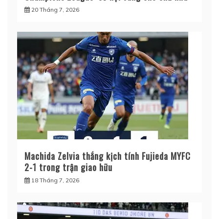
20 Tháng 7, 2026
Machida Zelvia thắng kịch tính Fujieda MYFC
2-1 trong trận giao hữu
18 Tháng 7, 2026