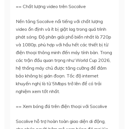
== Chất lượng video trên Socolive
Nền tảng Socolive nổi tiếng với chất lượng
video ổn định và ít bị giật lag trong quá trình
phát sóng. Độ phân giải phổ biến nhất là 720p
và 1080p, phù hợp với hầu hết các thiết bị từ
điện thoại thông minh đến máy tính bàn. Trong
các trận đấu quan trọng như World Cup 2026,
hệ thống máy chủ được tăng cường để đảm
bảo không bị gián đoạn. Tốc độ internet
khuyến nghị là từ 5Mbps trở lên để có trải
nghiệm xem tốt nhất.
== Xem bóng đá trên điện thoại với Socolive
Socolive hỗ trợ hoàn toàn giao diện di động,
cho phép người hâm mộ xem bóng đá mọi lúc