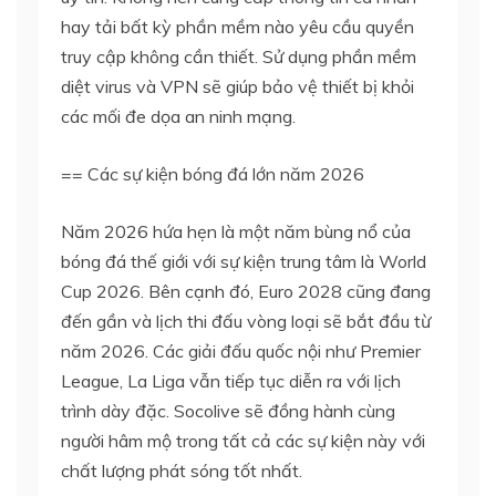
hay tải bất kỳ phần mềm nào yêu cầu quyền
truy cập không cần thiết. Sử dụng phần mềm
diệt virus và VPN sẽ giúp bảo vệ thiết bị khỏi
các mối đe dọa an ninh mạng.
== Các sự kiện bóng đá lớn năm 2026
Năm 2026 hứa hẹn là một năm bùng nổ của
bóng đá thế giới với sự kiện trung tâm là World
Cup 2026. Bên cạnh đó, Euro 2028 cũng đang
đến gần và lịch thi đấu vòng loại sẽ bắt đầu từ
năm 2026. Các giải đấu quốc nội như Premier
League, La Liga vẫn tiếp tục diễn ra với lịch
trình dày đặc. Socolive sẽ đồng hành cùng
người hâm mộ trong tất cả các sự kiện này với
chất lượng phát sóng tốt nhất.