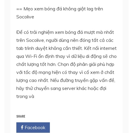
== Mẹo xem bóng đá không giật lag trên
Socolive
Để có trải nghiệm xem bóng đá mượt mà nhất
trên Socolive, người dùng nên đóng tất cả các
tab trình duyệt không cần thiết. Kết nối internet
qua Wi-Fi ổn định thay vì dữ liệu di động sẽ cho
chất lượng tốt hơn. Chọn độ phân giải phù hợp
với tốc độ mạng hiện có thay vì cố xem ở chất
lượng cao nhất. Nếu đường truyền gặp vấn đề,
hãy thử chuyển sang server khác hoặc đợi
trong và
SHARE
Facebook
Twitter