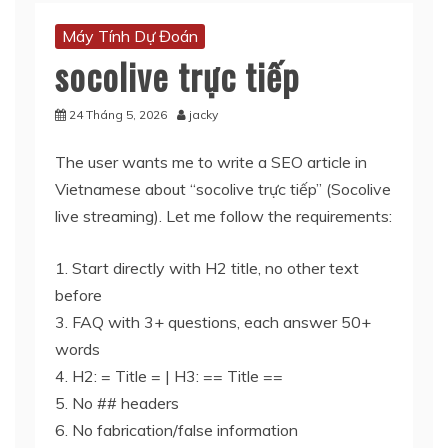
Máy Tính Dự Đoán
socolive trực tiếp
24 Tháng 5, 2026
jacky
The user wants me to write a SEO article in
Vietnamese about “socolive trực tiếp” (Socolive
live streaming). Let me follow the requirements:
1. Start directly with H2 title, no other text
before
3. FAQ with 3+ questions, each answer 50+
words
4. H2: = Title = | H3: == Title ==
5. No ## headers
6. No fabrication/false information