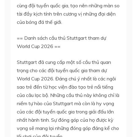
cùng đội tuyển quốc gia, tạo nên những màn so
tài đầy kịch tính trên cương vị những đại diện
của bóng đá thế giới.
== Danh sách cầu thủ Stuttgart tham dự
World Cup 2026 ==
Stuttgart đã cung cấp một số cầu thủ quan
trọng cho các đội tuyển quốc gia tham dự
World Cup 2026. Đáng chú ý nhất là các ngôi
sao trẻ đến từ học viện đào tạo trẻ nổi tiếng
của câu lạc bộ. Những cầu thủ này không chỉ là
niềm tự hào của Stuttgart mà còn là hy vọng
của các đội tuyển quốc gia trong giải đấu lớn
nhất hành tinh. Sự đóng góp của họ được kỳ
vọng sẽ mang lại những đóng góp đáng kể cho
lối chơi của đội tuyển.