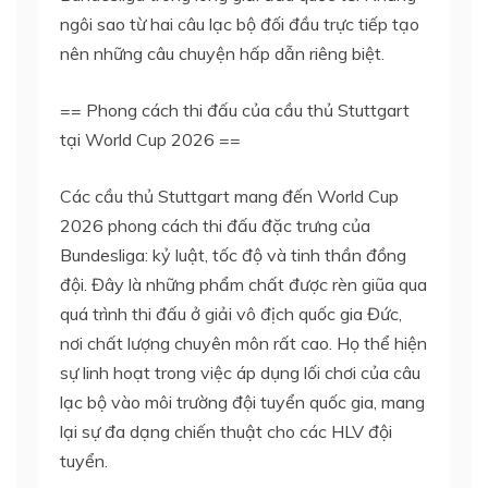
ngôi sao từ hai câu lạc bộ đối đầu trực tiếp tạo
nên những câu chuyện hấp dẫn riêng biệt.
== Phong cách thi đấu của cầu thủ Stuttgart
tại World Cup 2026 ==
Các cầu thủ Stuttgart mang đến World Cup
2026 phong cách thi đấu đặc trưng của
Bundesliga: kỷ luật, tốc độ và tinh thần đồng
đội. Đây là những phẩm chất được rèn giũa qua
quá trình thi đấu ở giải vô địch quốc gia Đức,
nơi chất lượng chuyên môn rất cao. Họ thể hiện
sự linh hoạt trong việc áp dụng lối chơi của câu
lạc bộ vào môi trường đội tuyển quốc gia, mang
lại sự đa dạng chiến thuật cho các HLV đội
tuyển.