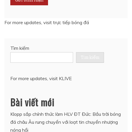
For more updates, visit
trực tiếp bóng đá
Tìm kiếm
Tìm kiếm
For more updates, visit
KLIVE
Bài viết mới
Klopp sắp chính thức làm HLV ĐT Đức: Bầu trời bóng
đá châu Âu rung chuyển với loạt tin chuyển nhượng
nóng hổi