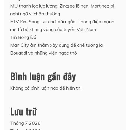
MU thanh lọc lực lượng: Zirkzee lỡ hẹn, Martinez bị
nghi ngờ vì chấn thương
HLV Kim Sang-sik chơi bài ngửa: Thông điệp mạnh
mẽ từ bộ khung vàng của tuyển Việt Nam
Tin Bóng Đá
Man City âm thầm xây dựng đế chế tương lai:
Bouaddi và những viên ngọc thô
Bình luận gần đây
Không có bình luận nào để hiển thị.
Lưu trữ
Tháng 7 2026