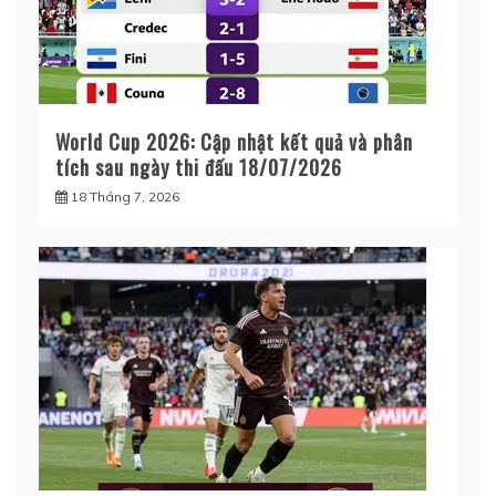
World Cup 2026: Cập nhật kết quả và phân
tích sau ngày thi đấu 18/07/2026
18 Tháng 7, 2026