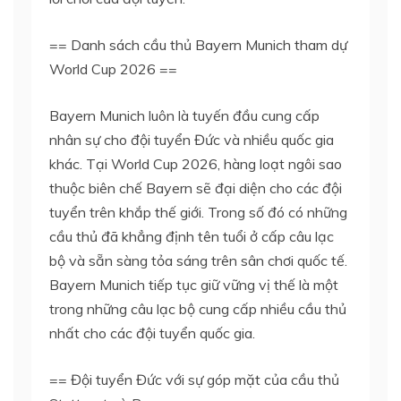
== Danh sách cầu thủ Bayern Munich tham dự
World Cup 2026 ==
Bayern Munich luôn là tuyến đầu cung cấp
nhân sự cho đội tuyển Đức và nhiều quốc gia
khác. Tại World Cup 2026, hàng loạt ngôi sao
thuộc biên chế Bayern sẽ đại diện cho các đội
tuyển trên khắp thế giới. Trong số đó có những
cầu thủ đã khẳng định tên tuổi ở cấp câu lạc
bộ và sẵn sàng tỏa sáng trên sân chơi quốc tế.
Bayern Munich tiếp tục giữ vững vị thế là một
trong những câu lạc bộ cung cấp nhiều cầu thủ
nhất cho các đội tuyển quốc gia.
== Đội tuyển Đức với sự góp mặt của cầu thủ