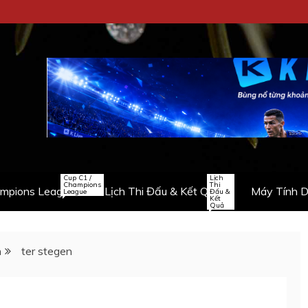
Cup C1 /
Lịch
Champions
Thi
ampions League
Lịch Thi Đấu & Kết Quả
Máy Tính 
League
Đấu &
Kết
Quả
n
ter stegen