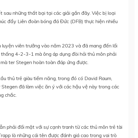
 sau những thất bại tại các giải gần đây. Việc bị loại
úc đẩy Liên đoàn bóng đá Đức (DFB) thực hiện nhiều
 luyện viên trưởng vào năm 2023 và đã mang đến lối
 thống 4-2-3-1 mà ông áp dụng đòi hỏi thủ môn phải
u mà ter Stegen hoàn toàn đáp ứng được.
ầu thủ trẻ giàu tiềm năng, trong đó có David Raum,
r Stegen đã làm việc ăn ý với các hậu vệ này trong các
ng chắc.
ẫn phải đối mặt với sự cạnh tranh từ các thủ môn trẻ tài
rapp là những cái tên được đánh giá cao trong vai trò