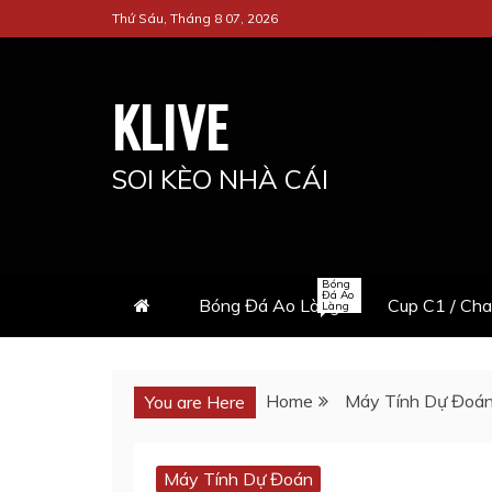
Skip
Thứ Sáu, Tháng 8 07, 2026
to
content
KLIVE
SOI KÈO NHÀ CÁI
Bóng
Đá Ao
Bóng Đá Ao Làng
Cup C1 / Ch
Làng
Home
Máy Tính Dự Đoá
You are Here
Máy Tính Dự Đoán