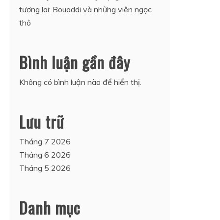
tương lai: Bouaddi và những viên ngọc
thô
Bình luận gần đây
Không có bình luận nào để hiển thị.
Lưu trữ
Tháng 7 2026
Tháng 6 2026
Tháng 5 2026
Danh mục