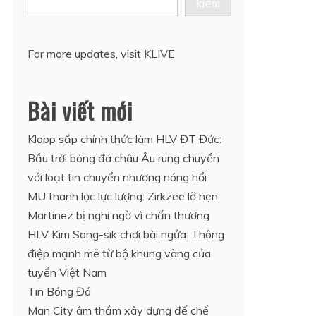
kiếm
For more updates, visit
KLIVE
Bài viết mới
Klopp sắp chính thức làm HLV ĐT Đức:
Bầu trời bóng đá châu Âu rung chuyển
với loạt tin chuyển nhượng nóng hổi
MU thanh lọc lực lượng: Zirkzee lỡ hẹn,
Martinez bị nghi ngờ vì chấn thương
HLV Kim Sang-sik chơi bài ngửa: Thông
điệp mạnh mẽ từ bộ khung vàng của
tuyển Việt Nam
Tin Bóng Đá
Man City âm thầm xây dựng đế chế