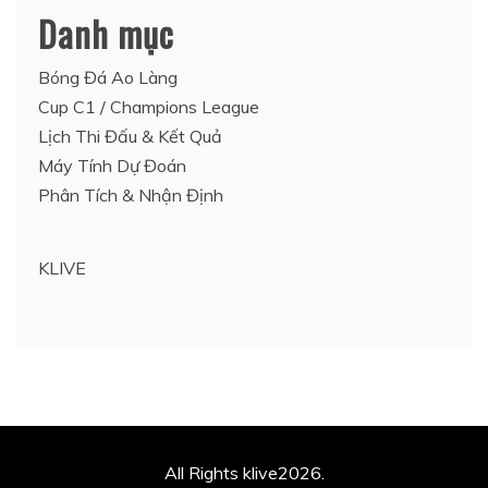
Danh mục
Bóng Đá Ao Làng
Cup C1 / Champions League
Lịch Thi Đấu & Kết Quả
Máy Tính Dự Đoán
Phân Tích & Nhận Định
KLIVE
All Rights klive2026.