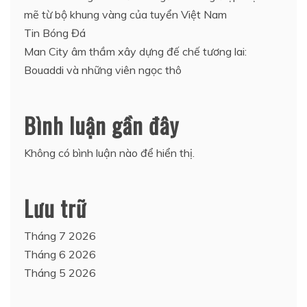
mẽ từ bộ khung vàng của tuyển Việt Nam
Tin Bóng Đá
Man City âm thầm xây dựng đế chế tương lai:
Bouaddi và những viên ngọc thô
Bình luận gần đây
Không có bình luận nào để hiển thị.
Lưu trữ
Tháng 7 2026
Tháng 6 2026
Tháng 5 2026