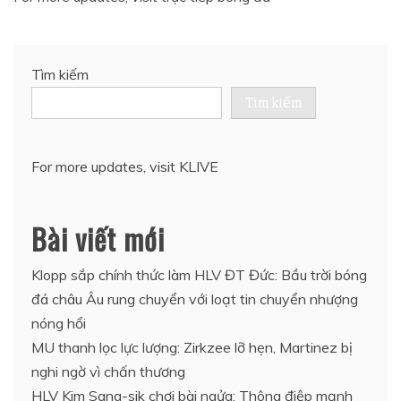
Tìm kiếm
Tìm kiếm
For more updates, visit
KLIVE
Bài viết mới
Klopp sắp chính thức làm HLV ĐT Đức: Bầu trời bóng
đá châu Âu rung chuyển với loạt tin chuyển nhượng
nóng hổi
MU thanh lọc lực lượng: Zirkzee lỡ hẹn, Martinez bị
nghi ngờ vì chấn thương
HLV Kim Sang-sik chơi bài ngửa: Thông điệp mạnh