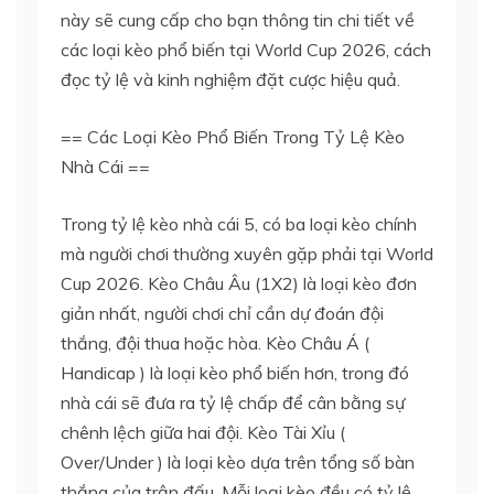
này sẽ cung cấp cho bạn thông tin chi tiết về
các loại kèo phổ biến tại World Cup 2026, cách
đọc tỷ lệ và kinh nghiệm đặt cược hiệu quả.
== Các Loại Kèo Phổ Biến Trong Tỷ Lệ Kèo
Nhà Cái ==
Trong tỷ lệ kèo nhà cái 5, có ba loại kèo chính
mà người chơi thường xuyên gặp phải tại World
Cup 2026. Kèo Châu Âu (1X2) là loại kèo đơn
giản nhất, người chơi chỉ cần dự đoán đội
thắng, đội thua hoặc hòa. Kèo Châu Á (
Handicap ) là loại kèo phổ biến hơn, trong đó
nhà cái sẽ đưa ra tỷ lệ chấp để cân bằng sự
chênh lệch giữa hai đội. Kèo Tài Xỉu (
Over/Under ) là loại kèo dựa trên tổng số bàn
thắng của trận đấu. Mỗi loại kèo đều có tỷ lệ