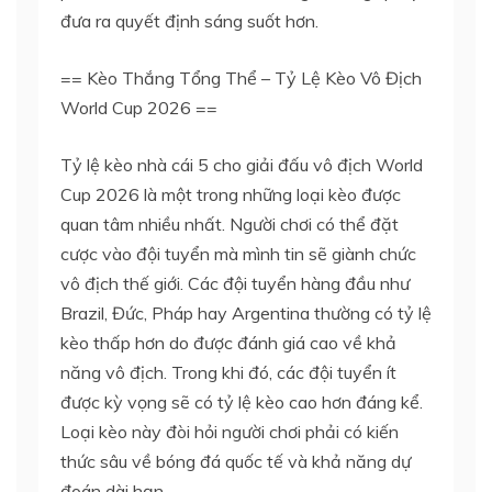
đưa ra quyết định sáng suốt hơn.
== Kèo Thắng Tổng Thể – Tỷ Lệ Kèo Vô Địch
World Cup 2026 ==
Tỷ lệ kèo nhà cái 5 cho giải đấu vô địch World
Cup 2026 là một trong những loại kèo được
quan tâm nhiều nhất. Người chơi có thể đặt
cược vào đội tuyển mà mình tin sẽ giành chức
vô địch thế giới. Các đội tuyển hàng đầu như
Brazil, Đức, Pháp hay Argentina thường có tỷ lệ
kèo thấp hơn do được đánh giá cao về khả
năng vô địch. Trong khi đó, các đội tuyển ít
được kỳ vọng sẽ có tỷ lệ kèo cao hơn đáng kể.
Loại kèo này đòi hỏi người chơi phải có kiến
thức sâu về bóng đá quốc tế và khả năng dự
đoán dài hạn.