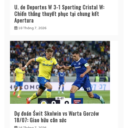
U. de Deportes W 3-1 Sporting Cristal W:
Chiến thắng thuyết phục tại chung kết
Apertura
18 Tháng 7, 2026
Dự đoán Świt Skolwin vs Warta Gorzów
18/07: Giao hữu cân sức
16 Tháng 7, 2026