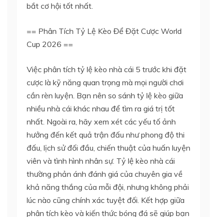
bắt cơ hội tốt nhất.
== Phân Tích Tỷ Lệ Kèo Để Đặt Cược World
Cup 2026 ==
Việc phân tích tỷ lệ kèo nhà cái 5 trước khi đặt
cược là kỹ năng quan trọng mà mọi người chơi
cần rèn luyện. Bạn nên so sánh tỷ lệ kèo giữa
nhiều nhà cái khác nhau để tìm ra giá trị tốt
nhất. Ngoài ra, hãy xem xét các yếu tố ảnh
hưởng đến kết quả trận đấu như phong độ thi
đấu, lịch sử đối đầu, chiến thuật của huấn luyện
viên và tình hình nhân sự. Tỷ lệ kèo nhà cái
thường phản ánh đánh giá của chuyên gia về
khả năng thắng của mỗi đội, nhưng không phải
lúc nào cũng chính xác tuyệt đối. Kết hợp giữa
phân tích kèo và kiến thức bóng đá sẽ giúp bạn