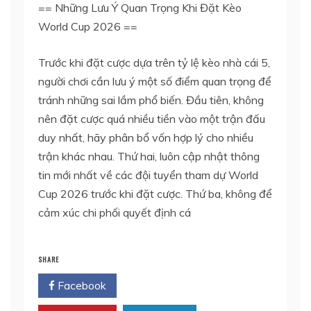
== Những Lưu Ý Quan Trọng Khi Đặt Kèo
World Cup 2026 ==
Trước khi đặt cược dựa trên tỷ lệ kèo nhà cái 5,
người chơi cần lưu ý một số điểm quan trọng để
tránh những sai lầm phổ biến. Đầu tiên, không
nên đặt cược quá nhiều tiền vào một trận đấu
duy nhất, hãy phân bổ vốn hợp lý cho nhiều
trận khác nhau. Thứ hai, luôn cập nhật thông
tin mới nhất về các đội tuyển tham dự World
Cup 2026 trước khi đặt cược. Thứ ba, không để
cảm xúc chi phối quyết định cá
SHARE
Facebook
Twitter