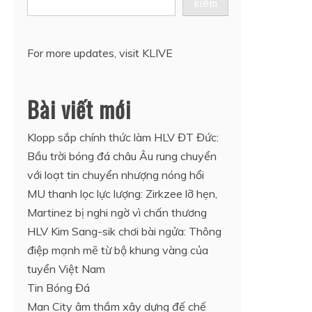
kiếm
For more updates, visit
KLIVE
Bài viết mới
Klopp sắp chính thức làm HLV ĐT Đức:
Bầu trời bóng đá châu Âu rung chuyển
với loạt tin chuyển nhượng nóng hổi
MU thanh lọc lực lượng: Zirkzee lỡ hẹn,
Martinez bị nghi ngờ vì chấn thương
HLV Kim Sang-sik chơi bài ngửa: Thông
điệp mạnh mẽ từ bộ khung vàng của
tuyển Việt Nam
Tin Bóng Đá
Man City âm thầm xây dựng đế chế