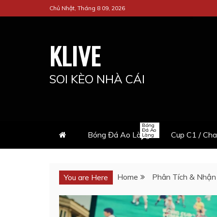
Skip
Chủ Nhật, Tháng 8 09, 2026
to
content
KLIVE
SOI KÈO NHÀ CÁI
Bóng
Đá Ao
Bóng Đá Ao Làng
Cup C1 / Ch
Làng
Home
Phân Tích & Nhận
You are Here