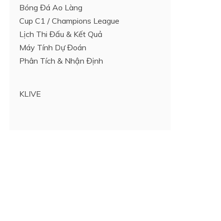
Bóng Đá Ao Làng
Cup C1 / Champions League
Lịch Thi Đấu & Kết Quả
Máy Tính Dự Đoán
Phân Tích & Nhận Định
KLIVE