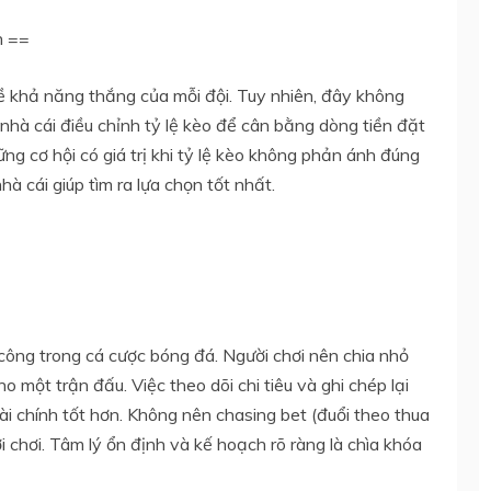
n ==
ề khả năng thắng của mỗi đội. Tuy nhiên, đây không
 nhà cái điều chỉnh tỷ lệ kèo để cân bằng dòng tiền đặt
ng cơ hội có giá trị khi tỷ lệ kèo không phản ánh đúng
hà cái giúp tìm ra lựa chọn tốt nhất.
 công trong cá cược bóng đá. Người chơi nên chia nhỏ
một trận đấu. Việc theo dõi chi tiêu và ghi chép lại
i chính tốt hơn. Không nên chasing bet (đuổi theo thua
ời chơi. Tâm lý ổn định và kế hoạch rõ ràng là chìa khóa