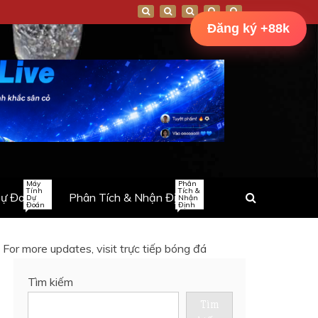
Đăng ký +88k
Máy
Phân
Tính
Tích &
Dự Đoán
Phân Tích & Nhận Định
Dự
Nhận
Đoán
Định
For more updates, visit
trực tiếp bóng đá
Tìm kiếm
Tìm