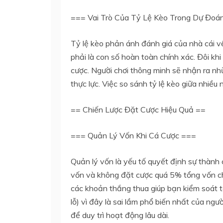
=== Vai Trò Của Tỷ Lệ Kèo Trong Dự Đoá
Tỷ lệ kèo phản ánh đánh giá của nhà cái v
phải là con số hoàn toàn chính xác. Đôi khi
cược. Người chơi thông minh sẽ nhận ra nhữ
thực lực. Việc so sánh tỷ lệ kèo giữa nhiều n
== Chiến Lược Đặt Cược Hiệu Quả ==
=== Quản Lý Vốn Khi Cá Cược ===
Quản lý vốn là yếu tố quyết định sự thành
vốn và không đặt cược quá 5% tổng vốn cho 
các khoản thắng thua giúp bạn kiểm soát tà
lỗ) vì đây là sai lầm phổ biến nhất của ngư
để duy trì hoạt động lâu dài.