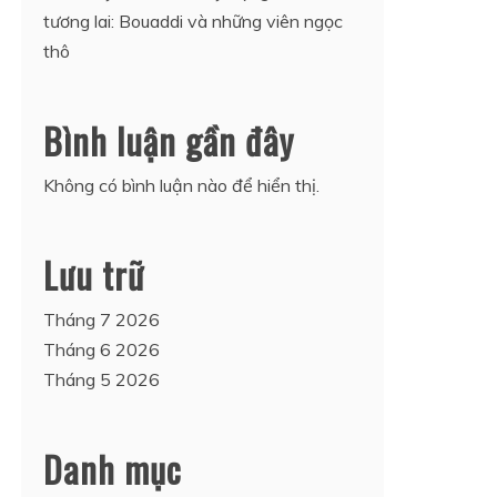
tương lai: Bouaddi và những viên ngọc
thô
Bình luận gần đây
Không có bình luận nào để hiển thị.
Lưu trữ
Tháng 7 2026
Tháng 6 2026
Tháng 5 2026
Danh mục