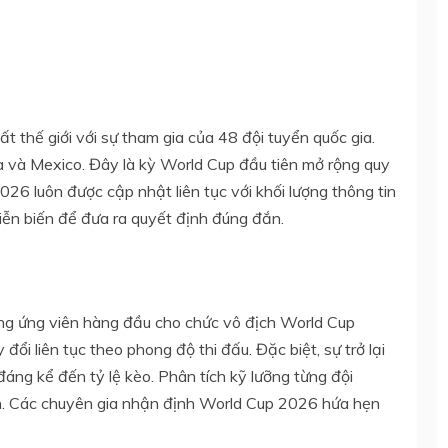
t thế giới với sự tham gia của 48 đội tuyển quốc gia.
a và Mexico. Đây là kỳ World Cup đầu tiên mở rộng quy
026 luôn được cập nhật liên tục với khối lượng thông tin
diễn biến để đưa ra quyết định đúng đắn.
ững ứng viên hàng đầu cho chức vô địch World Cup
đổi liên tục theo phong độ thi đấu. Đặc biệt, sự trở lại
áng kể đến tỷ lệ kèo. Phân tích kỹ lưỡng từng đội
ơn. Các chuyên gia nhận định World Cup 2026 hứa hẹn