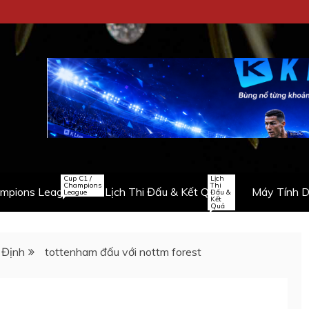
Cup C1 /
Lịch
Champions
Thi
ampions League
Lịch Thi Đấu & Kết Quả
Máy Tính 
League
Đấu &
Kết
Quả
 Định
tottenham đấu với nottm forest