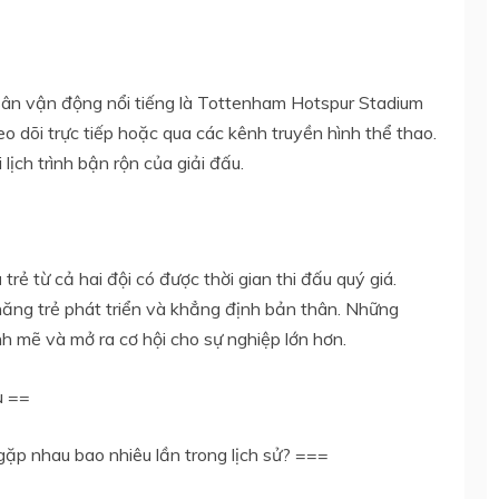
i sân vận động nổi tiếng là Tottenham Hotspur Stadium
 dõi trực tiếp hoặc qua các kênh truyền hình thể thao.
lịch trình bận rộn của giải đấu.
trẻ từ cả hai đội có được thời gian thi đấu quý giá.
năng trẻ phát triển và khẳng định bản thân. Những
 mẽ và mở ra cơ hội cho sự nghiệp lớn hơn.
u ==
p nhau bao nhiêu lần trong lịch sử? ===