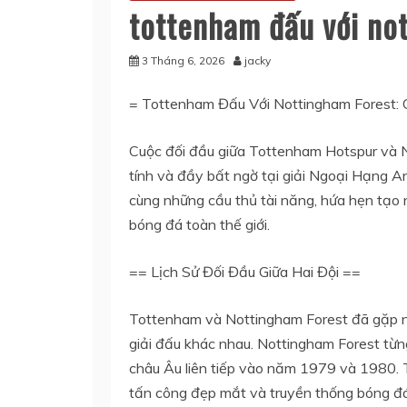
tottenham đấu với no
3 Tháng 6, 2026
jacky
= Tottenham Đấu Với Nottingham Forest:
Cuộc đối đầu giữa Tottenham Hotspur và 
tính và đầy bất ngờ tại giải Ngoại Hạng Anh
cùng những cầu thủ tài năng, hứa hẹn tạo
bóng đá toàn thế giới.
== Lịch Sử Đối Đầu Giữa Hai Đội ==
Tottenham và Nottingham Forest đã gặp nh
giải đấu khác nhau. Nottingham Forest từn
châu Âu liên tiếp vào năm 1979 và 1980. Tr
tấn công đẹp mắt và truyền thống bóng đá