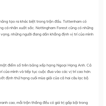
năng tạo ra khác biệt trong trận đấu. Tottenham có
ăng cá nhân xuất sắc. Nottingham Forest cũng có những
ển vọng, những người đang dần khẳng định vị trí của mình
 mặt điểm số trên bảng xếp hạng Ngoại Hạng Anh. Cả
rí của mình và tiếp tục cuộc đua vào các vị trí cao hơn.
yết định thứ hạng cuối mùa giải của cả hai câu lạc bộ.
ranh cao, mỗi trận thắng đều có giá trị gấp bội trong