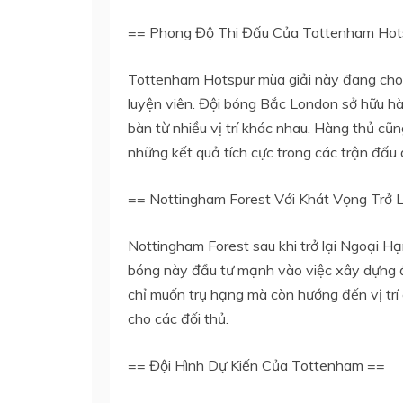
== Phong Độ Thi Đấu Của Tottenham Hot
Tottenham Hotspur mùa giải này đang cho 
luyện viên. Đội bóng Bắc London sở hữu h
bàn từ nhiều vị trí khác nhau. Hàng thủ cũ
những kết quả tích cực trong các trận đấu 
== Nottingham Forest Với Khát Vọng Trở 
Nottingham Forest sau khi trở lại Ngoại H
bóng này đầu tư mạnh vào việc xây dựng đ
chỉ muốn trụ hạng mà còn hướng đến vị trí
cho các đối thủ.
== Đội Hình Dự Kiến Của Tottenham ==