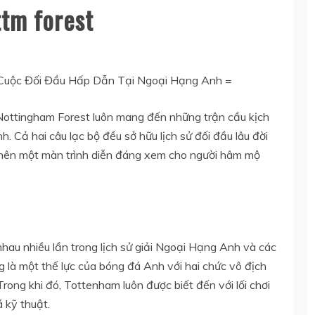
ttm forest
 Cuộc Đối Đầu Hấp Dẫn Tại Ngoại Hạng Anh =
Nottingham Forest luôn mang đến những trận cầu kịch
. Cả hai câu lạc bộ đều sở hữu lịch sử đối đầu lâu đời
 nên một màn trình diễn đáng xem cho người hâm mộ
au nhiều lần trong lịch sử giải Ngoại Hạng Anh và các
g là một thế lực của bóng đá Anh với hai chức vô địch
ong khi đó, Tottenham luôn được biết đến với lối chơi
 kỹ thuật.