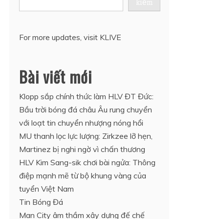
kiếm
For more updates, visit
KLIVE
Bài viết mới
Klopp sắp chính thức làm HLV ĐT Đức:
Bầu trời bóng đá châu Âu rung chuyển
với loạt tin chuyển nhượng nóng hổi
MU thanh lọc lực lượng: Zirkzee lỡ hẹn,
Martinez bị nghi ngờ vì chấn thương
HLV Kim Sang-sik chơi bài ngửa: Thông
điệp mạnh mẽ từ bộ khung vàng của
tuyển Việt Nam
Tin Bóng Đá
Man City âm thầm xây dựng đế chế