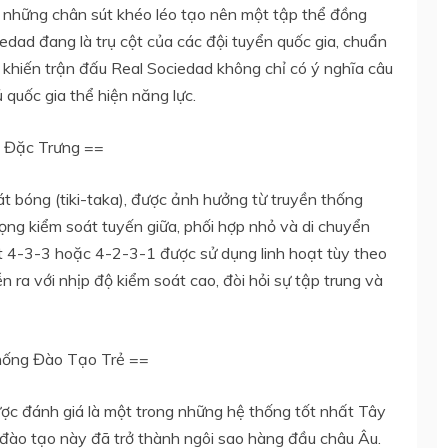
à những chân sút khéo léo tạo nên một tập thể đồng
iedad đang là trụ cột của các đội tuyển quốc gia, chuẩn
 khiến trận đấu Real Sociedad không chỉ có ý nghĩa câu
 quốc gia thể hiện năng lực.
 Đặc Trưng ==
oát bóng (tiki-taka), được ảnh hưởng từ truyền thống
ng kiểm soát tuyến giữa, phối hợp nhỏ và di chuyển
t 4-3-3 hoặc 4-2-3-1 được sử dụng linh hoạt tùy theo
 ra với nhịp độ kiểm soát cao, đòi hỏi sự tập trung và
hống Đào Tạo Trẻ ==
ợc đánh giá là một trong những hệ thống tốt nhất Tây
 đào tạo này đã trở thành ngôi sao hàng đầu châu Âu.