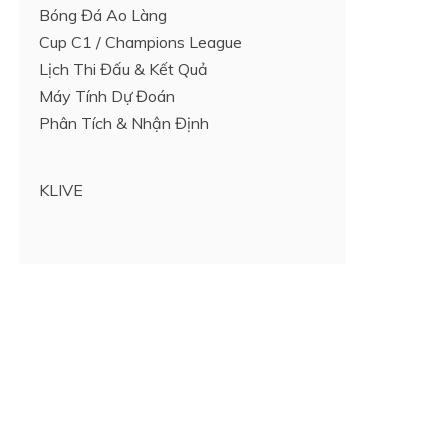
Bóng Đá Ao Làng
Cup C1 / Champions League
Lịch Thi Đấu & Kết Quả
Máy Tính Dự Đoán
Phân Tích & Nhận Định
KLIVE