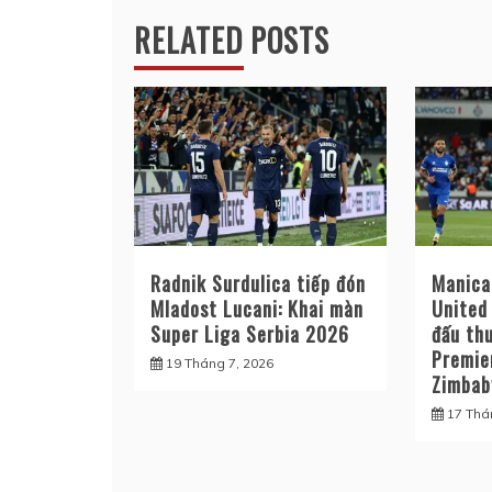
RELATED POSTS
bài
viết
Radnik Surdulica tiếp đón
Manica
Mladost Lucani: Khai màn
United
Super Liga Serbia 2026
đấu th
Premie
19 Tháng 7, 2026
Zimba
17 Thá