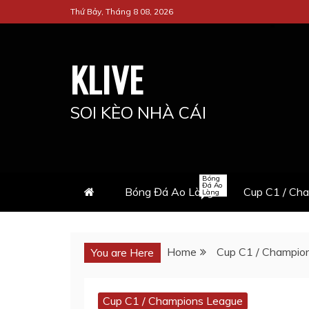
Skip
Thứ Bảy, Tháng 8 08, 2026
to
content
KLIVE
SOI KÈO NHÀ CÁI
Bóng
Đá Ao
Bóng Đá Ao Làng
Cup C1 / Ch
Làng
Home
Cup C1 / Champio
You are Here
Cup C1 / Champions League