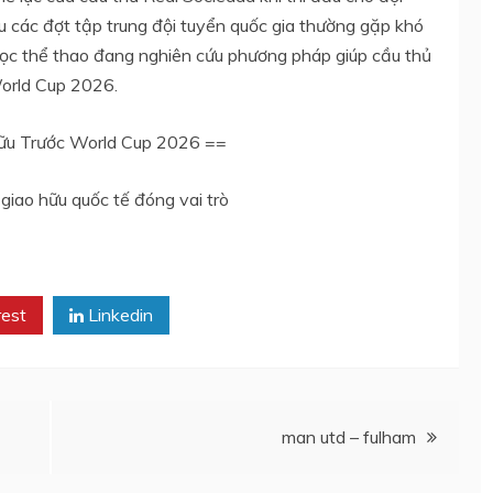
u các đợt tập trung đội tuyển quốc gia thường gặp khó
học thể thao đang nghiên cứu phương pháp giúp cầu thủ
 World Cup 2026.
ữu Trước World Cup 2026 ==
iao hữu quốc tế đóng vai trò
rest
Linkedin
man utd – fulham