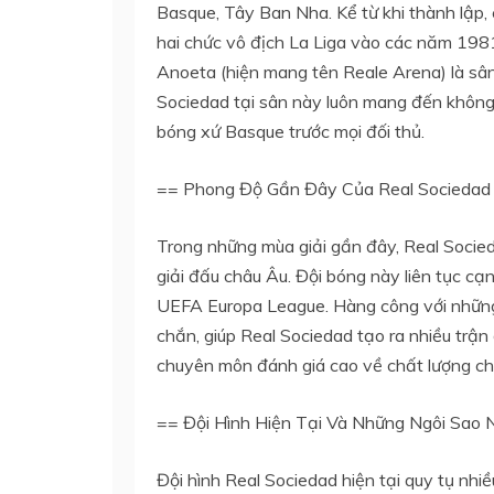
Basque, Tây Ban Nha. Kể từ khi thành lập, 
hai chức vô địch La Liga vào các năm 198
Anoeta (hiện mang tên Reale Arena) là sân
Sociedad tại sân này luôn mang đến không k
bóng xứ Basque trước mọi đối thủ.
== Phong Độ Gần Đây Của Real Sociedad 
Trong những mùa giải gần đây, Real Socied
giải đấu châu Âu. Đội bóng này liên tục cạn
UEFA Europa League. Hàng công với những
chắn, giúp Real Sociedad tạo ra nhiều trậ
chuyên môn đánh giá cao về chất lượng ch
== Đội Hình Hiện Tại Và Những Ngôi Sao 
Đội hình Real Sociedad hiện tại quy tụ nhiề