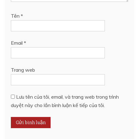
Tên
*
Email
*
Trang web
Lưu tên của tôi, email, và trang web trong trình
duyệt này cho lần bình luận kế tiếp của tôi.