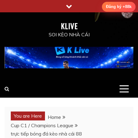
Skip
Đăng ký +88k
to
content
KLIVE
SOI KÈO NHÀ CÁI
You are Here
Home
Cup C1 / Champions League
trực tiếp bóng đá kèo nhà cái 88