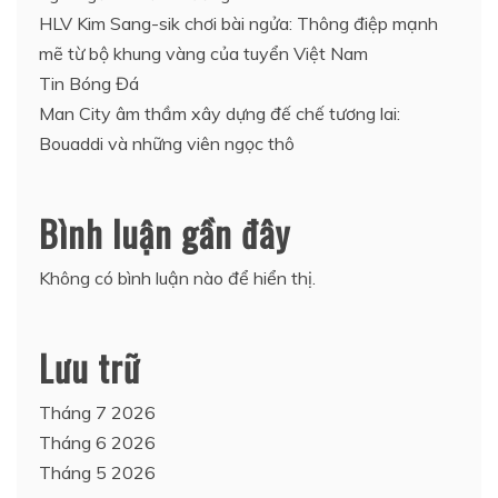
HLV Kim Sang-sik chơi bài ngửa: Thông điệp mạnh
mẽ từ bộ khung vàng của tuyển Việt Nam
Tin Bóng Đá
Man City âm thầm xây dựng đế chế tương lai:
Bouaddi và những viên ngọc thô
Bình luận gần đây
Không có bình luận nào để hiển thị.
Lưu trữ
Tháng 7 2026
Tháng 6 2026
Tháng 5 2026