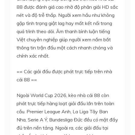
88 được đánh giá cao nhờ độ phân giải HD sắc
nét và độ trễ thấp. Người xem hầu như không
gặp tình trạng giật lag hay mất kết nối trong
quá trình theo dõi. Âm thanh bình luận tiếng
Việt chuyên nghiệp giúp người xem nắm bắt
thông tin trận đấu một cách nhanh chóng và
chính xác nhất.
== Các giải đấu được phát trực tiếp trên nhà
cái 88 ==
Ngoài World Cup 2026, kèo nhà cái 88 còn
phát trực tiếp hàng loạt giải đấu lớn trên toàn
cầu. Premier League Anh, La Liga Tây Ban
Nha, Serie A Ý, Bundesliga Đức đều có mặt đầy
đủ trên nền tảng. Ngoài ra, các giải đấu tại