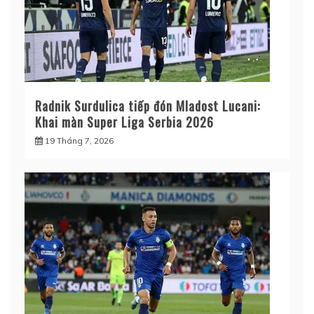
Radnik Surdulica tiếp đón Mladost Lucani:
Khai màn Super Liga Serbia 2026
19 Tháng 7, 2026