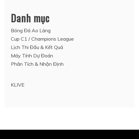
Danh mục
Bóng Đá Ao Làng
Cup C1 / Champions League
Lịch Thi Đấu & Kết Quả
Máy Tính Dự Đoán
Phân Tích & Nhận Định
KLIVE