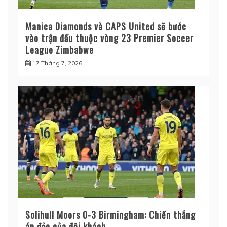
Manica Diamonds và CAPS United sẽ bước
vào trận đấu thuộc vòng 23 Premier Soccer
League Zimbabwe
17 Tháng 7, 2026
Solihull Moors 0-3 Birmingham: Chiến thắng
áp đảo của đội khách