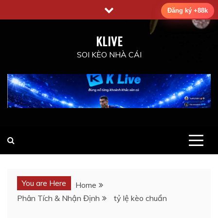
Skip
Đăng ký +88k
to
content
KLIVE
SOI KÈO NHÀ CÁI
You are Here
Home
Phân Tích & Nhận Định
tỷ lệ kèo chuẩn