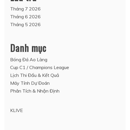
Tháng 7 2026
Tháng 6 2026
Tháng 5 2026
Danh mục
Bóng Đá Ao Làng
Cup C1 / Champions League
Lịch Thi Đấu & Kết Quả
Máy Tính Dự Đoán
Phân Tích & Nhận Định
KLIVE