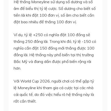
Hệ thống Moneyline sử dụng số dương và số
âm để biểu thị tỷ lệ cược. Số dương cho biết số
tiền lãi khi đặt 100 đơn vị, số âm cho biết cần
đặt bao nhiêu để thắng 100 đơn vị.
Ví dụ, tỷ lệ +250 có nghĩa đặt 100 đồng sẽ
thắng 250 đồng lãi. Trong khi đó, tỷ lệ -150 có
nghĩa cần đặt 150 đồng mới thắng được 100
đồng lãi. Hệ thống này phổ biến tại thị trường
Bắc Mỹ và đang dần được phổ biến rộng rãi
hơn.
Với World Cup 2026, người chơi có thể gặp tỷ
lệ Moneyline khi tham gia cá cược tại các nhà
cái quốc tế, do đó việc hiểu rõ hệ thống này là
rất cần thiết.