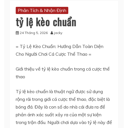
Phân Tích & Nhận Định
tỷ lệ kèo chuẩn
24 Tháng 5, 2026
jacky
= Tỷ Lệ Kèo Chuẩn: Hướng Dẫn Toàn Diện
Cho Người Chơi Cá Cược Thể Thao =
Giới thiệu về tỷ lệ kèo chuẩn trong cá cược thể
thao
Tỷ lệ kèo chuẩn là thuật ngữ được sử dụng
rộng rãi trong giới cá cược thể thao, đặc biệt là
bóng đá. Đây là con số do nhà cái đưa ra để
phản ánh xác suất xảy ra của một sự kiện
trong trận đấu. Người chơi dựa vào tỷ lệ này để