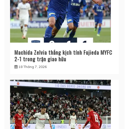
Machida Zelvia thắng kịch tính Fujieda MYFC
2-1 trong trận giao hữu
18 Tháng 7, 2026