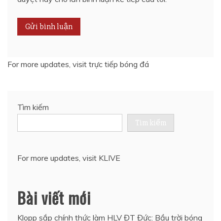
For more updates, visit
trực tiếp bóng đá
Tìm kiếm
Tìm kiếm
For more updates, visit
KLIVE
Bài viết mới
Klopp sắp chính thức làm HLV ĐT Đức: Bầu trời bóng