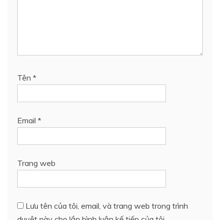
Tên
*
Email
*
Trang web
Lưu tên của tôi, email, và trang web trong trình
duyệt này cho lần bình luận kế tiếp của tôi.