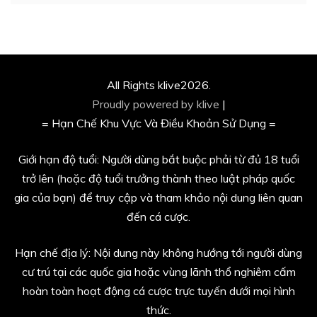
All Rights klive2026.
Proudly powered by klive
|
= Hạn Chế Khu Vực Và Điều Khoản Sử Dụng =
Giới hạn độ tuổi: Người dùng bắt buộc phải từ đủ 18 tuổi
trở lên (hoặc độ tuổi trưởng thành theo luật pháp quốc
gia của bạn) để truy cập và tham khảo nội dung liên quan
đến cá cược.
Hạn chế địa lý: Nội dung này không hướng tới người dùng
cư trú tại các quốc gia hoặc vùng lãnh thổ nghiêm cấm
hoàn toàn hoạt động cá cược trực tuyến dưới mọi hình
thức.