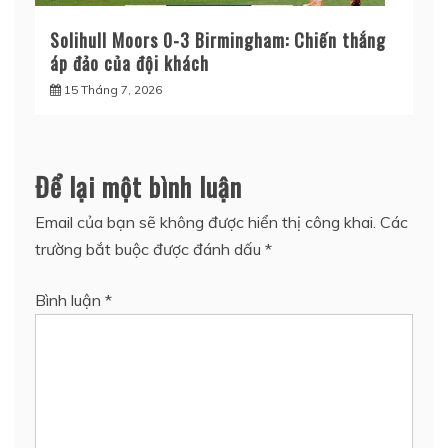
Solihull Moors 0-3 Birmingham: Chiến thắng
áp đảo của đội khách
15 Tháng 7, 2026
Để lại một bình luận
Email của bạn sẽ không được hiển thị công khai.
Các
trường bắt buộc được đánh dấu
*
Bình luận
*