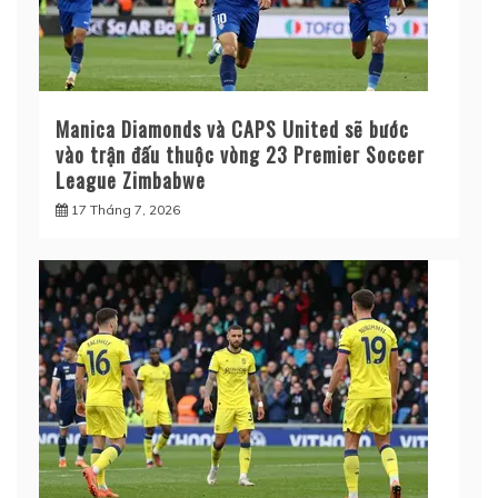
Manica Diamonds và CAPS United sẽ bước
vào trận đấu thuộc vòng 23 Premier Soccer
League Zimbabwe
17 Tháng 7, 2026