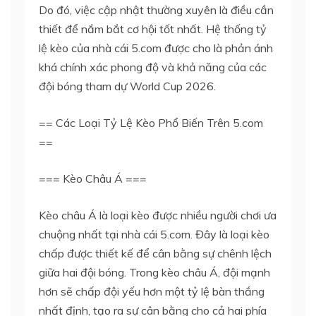
Do đó, việc cập nhật thường xuyên là điều cần
thiết để nắm bắt cơ hội tốt nhất. Hệ thống tỷ
lệ kèo của nhà cái 5.com được cho là phản ánh
khá chính xác phong độ và khả năng của các
đội bóng tham dự World Cup 2026.
== Các Loại Tỷ Lệ Kèo Phổ Biến Trên 5.com
==
=== Kèo Châu Á ===
Kèo châu Á là loại kèo được nhiều người chơi ưa
chuộng nhất tại nhà cái 5.com. Đây là loại kèo
chấp được thiết kế để cân bằng sự chênh lệch
giữa hai đội bóng. Trong kèo châu Á, đội mạnh
hơn sẽ chấp đội yếu hơn một tỷ lệ bàn thắng
nhất định, tạo ra sự cân bằng cho cả hai phía