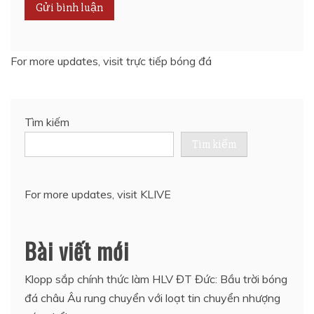
For more updates, visit
trực tiếp bóng đá
Tìm kiếm
Tìm kiếm
For more updates, visit
KLIVE
Bài viết mới
Klopp sắp chính thức làm HLV ĐT Đức: Bầu trời bóng
đá châu Âu rung chuyển với loạt tin chuyển nhượng