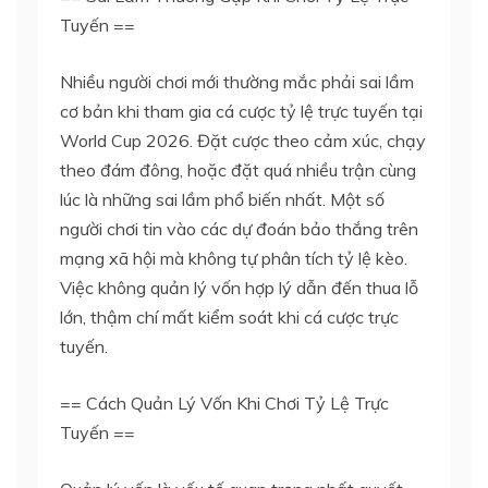
Tuyến ==
Nhiều người chơi mới thường mắc phải sai lầm
cơ bản khi tham gia cá cược tỷ lệ trực tuyến tại
World Cup 2026. Đặt cược theo cảm xúc, chạy
theo đám đông, hoặc đặt quá nhiều trận cùng
lúc là những sai lầm phổ biến nhất. Một số
người chơi tin vào các dự đoán bảo thắng trên
mạng xã hội mà không tự phân tích tỷ lệ kèo.
Việc không quản lý vốn hợp lý dẫn đến thua lỗ
lớn, thậm chí mất kiểm soát khi cá cược trực
tuyến.
== Cách Quản Lý Vốn Khi Chơi Tỷ Lệ Trực
Tuyến ==