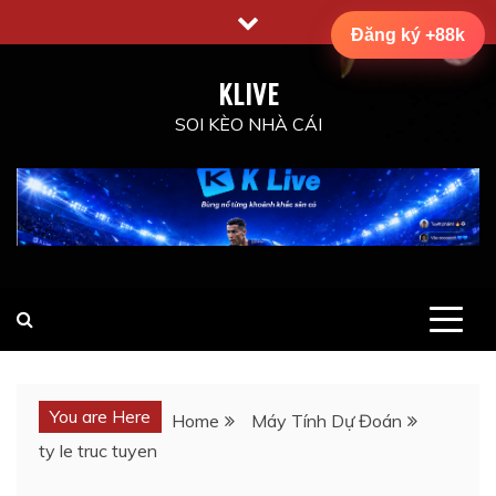
Skip
Đăng ký +88k
to
content
KLIVE
SOI KÈO NHÀ CÁI
You are Here
Home
Máy Tính Dự Đoán
ty le truc tuyen