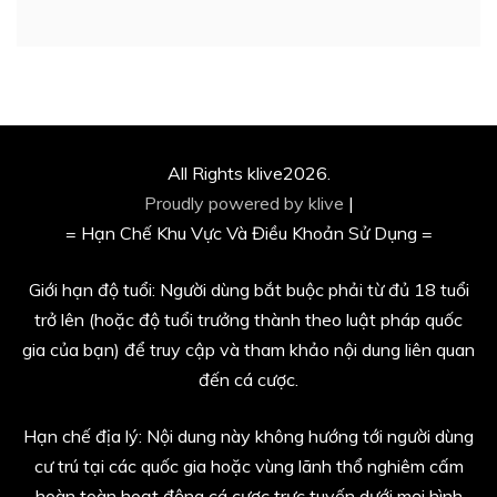
All Rights klive2026.
Proudly powered by klive
|
= Hạn Chế Khu Vực Và Điều Khoản Sử Dụng =
Giới hạn độ tuổi: Người dùng bắt buộc phải từ đủ 18 tuổi
trở lên (hoặc độ tuổi trưởng thành theo luật pháp quốc
gia của bạn) để truy cập và tham khảo nội dung liên quan
đến cá cược.
Hạn chế địa lý: Nội dung này không hướng tới người dùng
cư trú tại các quốc gia hoặc vùng lãnh thổ nghiêm cấm
hoàn toàn hoạt động cá cược trực tuyến dưới mọi hình