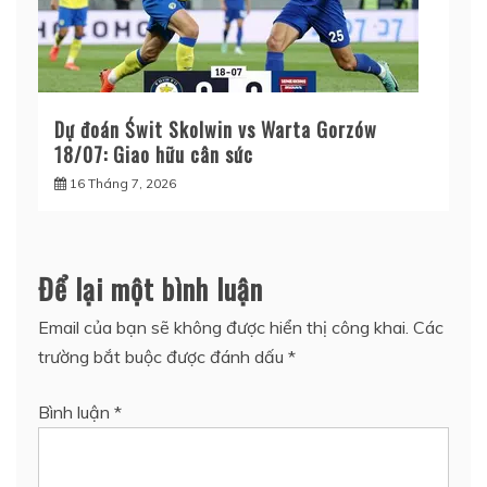
Dự đoán Świt Skolwin vs Warta Gorzów
18/07: Giao hữu cân sức
16 Tháng 7, 2026
Để lại một bình luận
Email của bạn sẽ không được hiển thị công khai.
Các
trường bắt buộc được đánh dấu
*
Bình luận
*