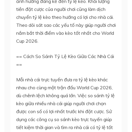
ảnh hưởng đáng kể đến tỷ lệ kèo. Khối lượng
tiền đặt cược của người chơi cũng làm dịch
chuyển tỷ lệ kèo theo hướng có lợi cho nhà cái.
Theo dõi sát sao các yếu tố này giúp người chơi
nắm bắt thời điểm vào kèo tốt nhất cho World
Cup 2026.
== Cách So Sánh Tỷ Lệ Kèo Giữa Các Nhà Cái
==
Mỗi nhà cái trực tuyến đưa ra tỷ lệ kèo khác
nhau cho cùng một trận đấu World Cup 2026,
dù chênh lệch không quá lớn. Việc so sánh tỷ lệ
kèo giữa nhiều nhà cái giúp người chơi chọn
được con số có lợi nhất trước khi đặt cược. Sử
dụng các công cụ so sánh kèo trực tuyến giúp
tiết kiệm thời gian và tìm ra nhà cái có tỷ lệ tốt