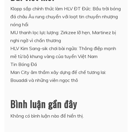
Klopp sắp chính thức làm HLV ĐT Đức: Bầu trời bóng
đá châu Âu rung chuyển với loạt tin chuyển nhượng
nóng hổi
MU thanh lọc lực lượng: Zirkzee lỡ hẹn, Martinez bị
nghi ngờ vì chấn thương
HLV Kim Sang-sik chơi bài ngửa: Thông điệp mạnh
mẽ từ bộ khung vàng của tuyển Việt Nam
Tin Bóng Đá
Man City âm thầm xây dựng đế chế tương lai:
Bouaddi và những viên ngọc thô
Bình luận gần đây
Không có bình luận nào để hiển thị.