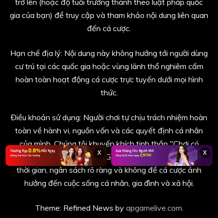
trở lên (hoặc độ tuổi trưởng thành theo luật pháp quốc
gia của bạn) để truy cập và tham khảo nội dung liên quan
đến cá cược.
Hạn chế địa lý: Nội dung này không hướng tới người dùng
cư trú tại các quốc gia hoặc vùng lãnh thổ nghiêm cấm
hoàn toàn hoạt động cá cược trực tuyến dưới mọi hình
thức.
Điều khoản sử dụng: Người chơi tự chịu trách nhiệm hoàn
toàn về hành vi, nguồn vốn và các quyết định cá nhân
của mình. Chúng tôi khuyến khích tinh thần "Chơi có
x
x
trách nhiệm" (Responsible Gambling) - thiết lập giới hạn
thời gian, ngân sách rõ ràng và không để cá cược ảnh
hưởng đến cuộc sống cá nhân, gia đình và xã hội.
Theme: Refined News by
apgamelive.com
.