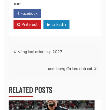
SHARE
Facebook
Twitter
Pinterest
Linkedin
Điều
vòng loại asian cup 2027
hướng
xem bóng đá kèo nhà cái
bài
viết
RELATED POSTS