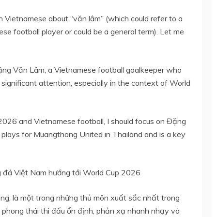
n Vietnamese about “văn lâm” (which could refer to a
mese football player or could be a general term). Let me
 Đặng Văn Lâm, a Vietnamese football goalkeeper who
significant attention, especially in the context of World
 2026 and Vietnamese football, I should focus on Đặng
lays for Muangthong United in Thailand and is a key
 đá Việt Nam hướng tới World Cup 2026
g, là một trong những thủ môn xuất sắc nhất trong
i phong thái thi đấu ổn định, phản xạ nhanh nhạy và