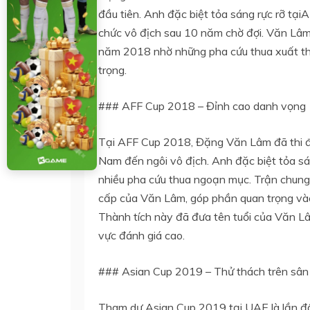
đầu tiên. Anh đặc biệt tỏa sáng rực rỡ tại
chức vô địch sau 10 năm chờ đợi. Văn Lâm
năm 2018 nhờ những pha cứu thua xuất thần
trọng.
### AFF Cup 2018 – Đỉnh cao danh vọng
Tại AFF Cup 2018, Đặng Văn Lâm đã thi đấ
Nam đến ngôi vô địch. Anh đặc biệt tỏa sáng
nhiều pha cứu thua ngoạn mục. Trận chung 
cấp của Văn Lâm, góp phần quan trọng vào
Thành tích này đã đưa tên tuổi của Văn Lâ
vực đánh giá cao.
### Asian Cup 2019 – Thử thách trên sân
Tham dự Asian Cup 2019 tại UAE là lần đầ