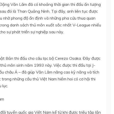
, Đặng Văn Lâm đã có khoảng thời gian thi đấu ấn tượng
sau đó là Than Quảng Ninh. Tại đây, anh liên tục được
 đấu nhờ phong độ ổn định và những pha cứu thua quan
t trong danh sách thủ môn xuất sắc nhất V-League nhiều
cho sự phát triển sự nghiệp sau này.
 Bản thi đấu cho câu lạc bộ Cerezo Osaka. Đây được
 thủ môn sinh năm 1993 này. Việc được thi đấu tại J-
ầu châu Á – đã giúp Văn Lâm nâng cao kỹ năng và tích
 trong những cầu thủ Việt Nam hiếm hoi có cơ hội thi
 lục.
Nam
i tuyển quốc gia Việt Nam kể từ khi được triệu tập lần