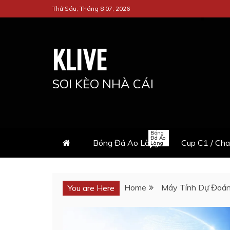
Skip
Thứ Sáu, Tháng 8 07, 2026
to
content
KLIVE
SOI KÈO NHÀ CÁI
Bóng
Đá Ao
Bóng Đá Ao Làng
Cup C1 / Ch
Làng
Home
Máy Tính Dự Đoá
You are Here