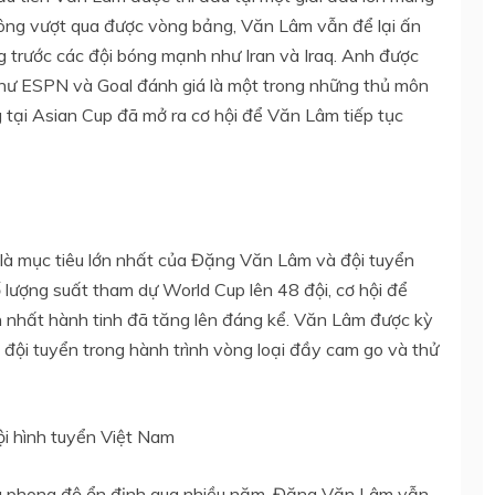
hông vượt qua được vòng bảng, Văn Lâm vẫn để lại ấn
 trước các đội bóng mạnh như Iran và Iraq. Anh được
như ESPN và Goal đánh giá là một trong những thủ môn
 tại Asian Cup đã mở ra cơ hội để Văn Lâm tiếp tục
là mục tiêu lớn nhất của Đặng Văn Lâm và đội tuyển
ố lượng suất tham dự World Cup lên 48 đội, cơ hội để
ớn nhất hành tinh đã tăng lên đáng kể. Văn Lâm được kỳ
a đội tuyển trong hành trình vòng loại đầy cam go và thử
ội hình tuyển Việt Nam
và phong độ ổn định qua nhiều năm, Đặng Văn Lâm vẫn