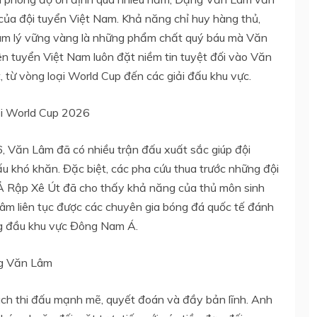
h của đội tuyển Việt Nam. Khả năng chỉ huy hàng thủ,
 tâm lý vững vàng là những phẩm chất quý báu mà Văn
ên tuyển Việt Nam luôn đặt niềm tin tuyệt đối vào Văn
 từ vòng loại World Cup đến các giải đấu khu vực.
ại World Cup 2026
, Văn Lâm đã có nhiều trận đấu xuất sắc giúp đội
ấu khó khăn. Đặc biệt, các pha cứu thua trước những đội
 Rập Xê Út đã cho thấy khả năng của thủ môn sinh
m liên tục được các chuyên gia bóng đá quốc tế đánh
ng đầu khu vực Đông Nam Á.
ng Văn Lâm
ch thi đấu mạnh mẽ, quyết đoán và đầy bản lĩnh. Anh