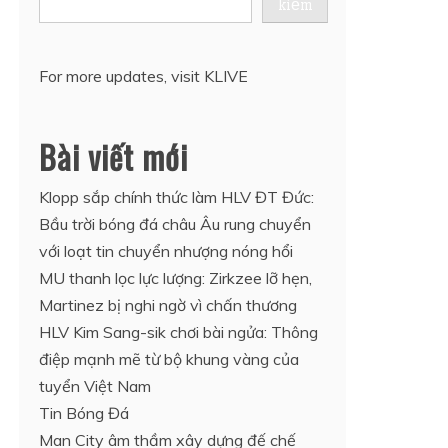
kiếm
For more updates, visit
KLIVE
Bài viết mới
Klopp sắp chính thức làm HLV ĐT Đức:
Bầu trời bóng đá châu Âu rung chuyển
với loạt tin chuyển nhượng nóng hổi
MU thanh lọc lực lượng: Zirkzee lỡ hẹn,
Martinez bị nghi ngờ vì chấn thương
HLV Kim Sang-sik chơi bài ngửa: Thông
điệp mạnh mẽ từ bộ khung vàng của
tuyển Việt Nam
Tin Bóng Đá
Man City âm thầm xây dựng đế chế