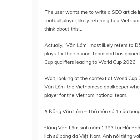
The user wants me to write a SEO article i
football player, likely referring to a Vietna
think about this…
Actually, “Văn Lâm” most likely refers to
plays for the national team and has gained 
Cup qualifiers leading to World Cup 2026.
Wait, looking at the context of World Cup
Văn Lâm, the Vietnamese goalkeeper who p
player for the Vietnam national team.
# Đặng Văn Lâm – Thủ môn số 1 của bóng
Đặng Văn Lâm sinh năm 1993 tại Hải Phòn
lịch sử bóng đá Việt Nam. Anh nổi tiếng vớ