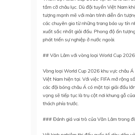
tầm cỡ châu lục. Dù đội tuyển Việt Nam k
tượng mạnh mẽ với màn trình diễn ấn tượng
các chuyên gia từ những trang báo uy tín 
xuất sắc nhất giải đấu. Phong độ ấn tượng
phát triển sự nghiệp ở nước ngoài.
## Văn Lâm với vòng loại World Cup 2026
Vòng loại World Cup 2026 khu vực châu Á 
Việt Nam hiện tại. Với việc FIFA mở rộng s
các đội bóng châu Á có mặt tại giải đấu l
vọng sẽ tiếp tục là trụ cột nơi khung gỗ củ
thách phía trước.
### Đánh giá vai trò của Văn Lâm trong đ
Với kinh nghiệm thi đấu quốc tế dày dặn 