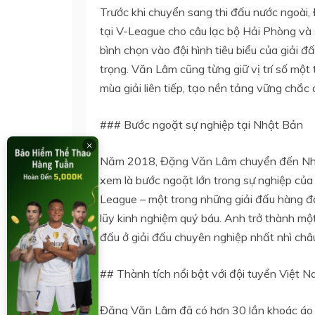
Trước khi chuyển sang thi đấu nước ngoài
tại V-League cho câu lạc bộ Hải Phòng và 
bình chọn vào đội hình tiêu biểu của giải
trọng. Văn Lâm cũng từng giữ vị trí số mộ
mùa giải liên tiếp, tạo nền tảng vững chắc 
### Bước ngoặt sự nghiệp tại Nhật Bản
×
Năm 2018, Đặng Văn Lâm chuyển đến Nhật
xem là bước ngoặt lớn trong sự nghiệp của
League – một trong những giải đấu hàng đ
lũy kinh nghiệm quý báu. Anh trở thành một
đấu ở giải đấu chuyên nghiệp nhất nhì châu
## Thành tích nổi bật với đội tuyển Việt 
Đặng Văn Lâm đã có hơn 30 lần khoác áo độ