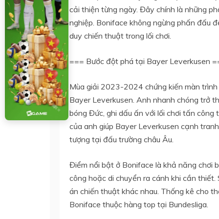
cải thiện từng ngày. Đây chính là những p
nghiệp. Boniface không ngừng phấn đấu để
duy chiến thuật trong lối chơi.
=== Bước đột phá tại Bayer Leverkusen 
Mùa giải 2023-2024 chứng kiến màn trình 
Bayer Leverkusen. Anh nhanh chóng trở th
bóng Đức, ghi dấu ấn với lối chơi tấn côn
của anh giúp Bayer Leverkusen cạnh tranh
tượng tại đấu trường châu Âu.
Điểm nổi bật ở Boniface là khả năng chơi b
công hoặc di chuyển ra cánh khi cần thiết.
án chiến thuật khác nhau. Thống kê cho th
Boniface thuộc hàng top tại Bundesliga.