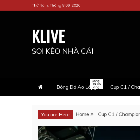
Skip
Thứ Năm, Tháng 8 06, 2026
to
content
KLIVE
SOI KÈO NHÀ CÁI
Bóng
Đá Ao
Bóng Đá Ao Làng
Cup C1 / Ch
Làng
Home
Cup C1 / Champio
You are Here