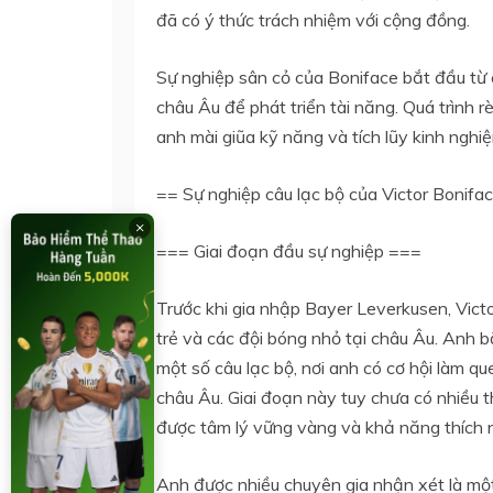
đã có ý thức trách nhiệm với cộng đồng.
Sự nghiệp sân cỏ của Boniface bắt đầu từ c
châu Âu để phát triển tài năng. Quá trình r
anh mài giũa kỹ năng và tích lũy kinh nghi
== Sự nghiệp câu lạc bộ của Victor Bonifa
×
=== Giai đoạn đầu sự nghiệp ===
Trước khi gia nhập Bayer Leverkusen, Victo
trẻ và các đội bóng nhỏ tại châu Âu. Anh 
một số câu lạc bộ, nơi anh có cơ hội làm q
châu Âu. Giai đoạn này tuy chưa có nhiều t
được tâm lý vững vàng và khả năng thích n
Anh được nhiều chuyên gia nhận xét là một