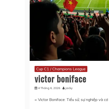
Cup C1 / Champions League
victor boniface
4 Tháng 6, 2026
jacky
= Victor Boniface: Tiểu sử, sự nghiệp và c