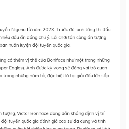
tuyển Nigeria từ năm 2023. Trước đó, anh từng thi đấu
 nhiều dấu ấn đáng chú ý. Lối chơi tấn công ấn tượng
ban huấn luyện đội tuyển quốc gia.
 củng cố thêm vị thế của Boniface như một trong những
per Eagles). Anh được kỳ vọng sẽ đóng vai trò quan
 trong những năm tới, đặc biệt là tại giải đấu lớn sắp
n tượng, Victor Boniface đang dần khẳng định vị trí
V đội tuyển quốc gia đánh giá cao sự đa dụng và tinh
 những quân bài chiến lược quan trọng. Boniface có khả