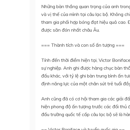
Những bàn thắng quan trọng của anh trong 
và vị thế của mình tại câu lạc bộ. Không ch
tham gia phối hợp bóng đạt hiệu quả cao. 
được săn đón nhất châu Âu.
=== Thành tích và con số ấn tượng ===
Tính đến thời điểm hiện tại, Victor Bonifa
sự nghiệp. Anh ghi được hàng chục bàn thắ
đấu khác, với tỷ lệ ghi bàn trung bình ấn 
định năng lực của một chân sút trẻ tuổi đầ
Anh cũng đã có cơ hội tham gia các giải đ
hiện phong độ ấn tượng trước các đối thủ đ
đấu trường quốc tế cấp câu lạc bộ sẽ là hà
== Victor Boniface và tuyển quốc gia ==