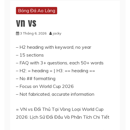
Bóng Đá Ao Làng
vn vs
3 Tháng 6, 2026
jacky
– H2 heading with keyword, no year
– 15 sections
– FAQ with 3+ questions, each 50+ words
– H2: = heading = | H3: == heading ==
– No ## formatting
– Focus on World Cup 2026
– Not fabricated, accurate information
= VN vs Đối Thủ Tại Vòng Loại World Cup
2026: Lịch Sử Đối Đầu Và Phân Tích Chi Tiết