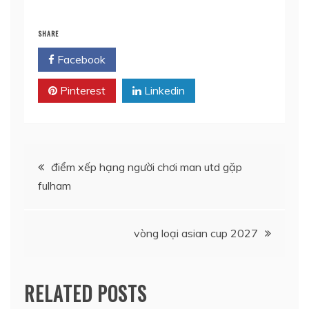
SHARE
Facebook
Twitter
Pinterest
Linkedin
Điều
điểm xếp hạng người chơi man utd gặp
fulham
hướng
bài
vòng loại asian cup 2027
viết
RELATED POSTS