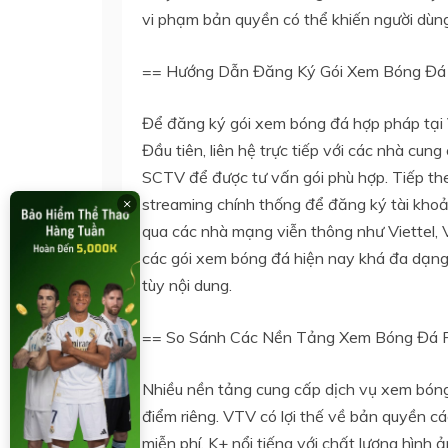
vi phạm bản quyền có thể khiến người dùng 
== Hướng Dẫn Đăng Ký Gói Xem Bóng Đá
Để đăng ký gói xem bóng đá hợp pháp tại V
Đầu tiên, liên hệ trực tiếp với các nhà cun
SCTV để được tư vấn gói phù hợp. Tiếp th
×
streaming chính thống để đăng ký tài khoả
qua các nhà mạng viễn thông như Viettel, 
các gói xem bóng đá hiện nay khá đa dạng,
tùy nội dung.
== So Sánh Các Nền Tảng Xem Bóng Đá P
Nhiều nền tảng cung cấp dịch vụ xem bóng
điểm riêng. VTV có lợi thế về bản quyền cá
miễn phí. K+ nổi tiếng với chất lượng hình