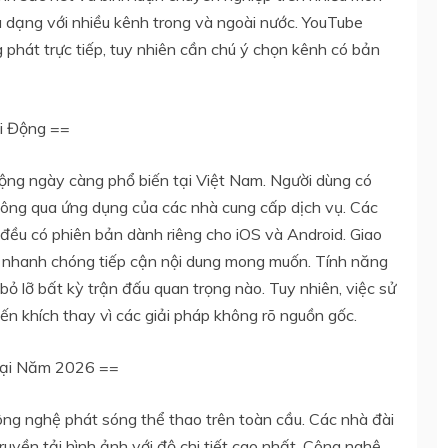
a dạng với nhiều kênh trong và ngoài nước. YouTube
g phát trực tiếp, tuy nhiên cần chú ý chọn kênh có bản
i Động ==
ộng ngày càng phổ biến tại Việt Nam. Người dùng có
thông qua ứng dụng của các nhà cung cấp dịch vụ. Các
đều có phiên bản dành riêng cho iOS và Android. Giao
m nhanh chóng tiếp cận nội dung mong muốn. Tính năng
ỏ lỡ bất kỳ trận đấu quan trọng nào. Tuy nhiên, việc sử
n khích thay vì các giải pháp không rõ nguồn gốc.
Đại Năm 2026 ==
ng nghệ phát sóng thể thao trên toàn cầu. Các nhà đài
uyền tải hình ảnh với độ chi tiết cao nhất. Công nghệ