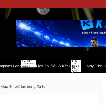
Cup C1 /
Lịch
Champions
Thi
ampions League
Lịch Thi Đấu & Kết Quả
Máy Tính 
League
Đấu &
Kết
Quả
t Quả
xôi lạc bóng đá tv