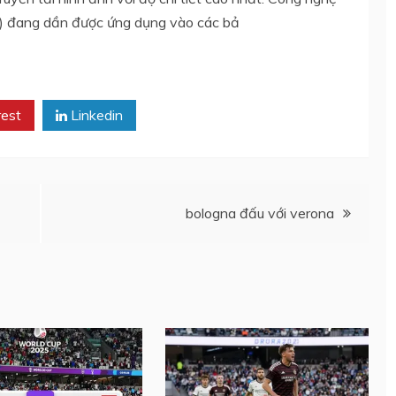
g) đang dần được ứng dụng vào các bả
rest
Linkedin
bologna đấu với verona