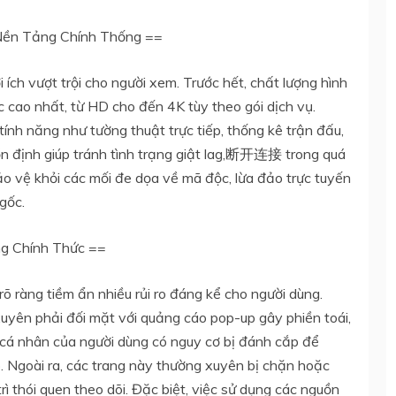
Nền Tảng Chính Thống ==
 ích vượt trội cho người xem. Trước hết, chất lượng hình
cao nhất, từ HD cho đến 4K tùy theo gói dịch vụ.
nh năng như tường thuật trực tiếp, thống kê trận đấu,
n định giúp tránh tình trạng giật lag,断开连接 trong quá
bảo vệ khỏi các mối đe dọa về mã độc, lừa đảo trực tuyến
gốc.
g Chính Thức ==
rõ ràng tiềm ẩn nhiều rủi ro đáng kể cho người dùng.
xuyên phải đối mặt với quảng cáo pop-up gây phiền toái,
 cá nhân của người dùng có nguy cơ bị đánh cắp để
 Ngoài ra, các trang này thường xuyên bị chặn hoặc
ì thói quen theo dõi. Đặc biệt, việc sử dụng các nguồn