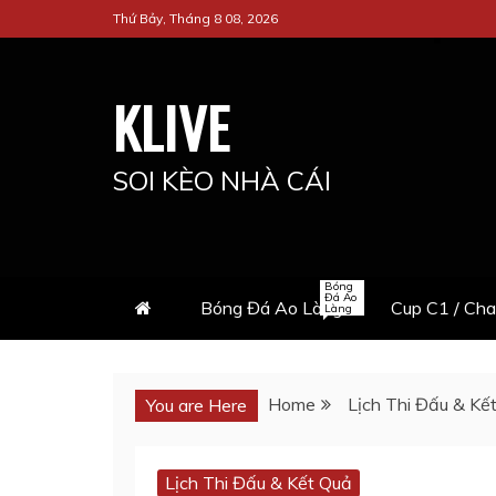
Skip
Thứ Bảy, Tháng 8 08, 2026
to
content
KLIVE
SOI KÈO NHÀ CÁI
Bóng
Đá Ao
Bóng Đá Ao Làng
Cup C1 / Ch
Làng
Home
Lịch Thi Đấu & Kế
You are Here
Lịch Thi Đấu & Kết Quả