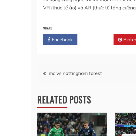
VR (thực tế ảo) và AR (thực tế tăng cườn
SHARE
Facebook
Twitter
Pinte
Điều
mc vs nottingham forest
hướng
RELATED POSTS
bài
viết