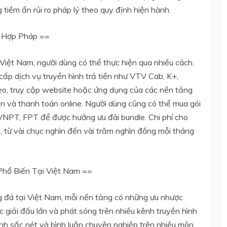
tiềm ẩn rủi ro pháp lý theo quy định hiện hành.
 Hợp Pháp ==
iệt Nam, người dùng có thể thực hiện qua nhiều cách.
g cấp dịch vụ truyền hình trả tiền như VTV Cab, K+,
eo, truy cập website hoặc ứng dụng của các nền tảng
n và thanh toán online. Người dùng cũng có thể mua gói
VNPT, FPT để được hưởng ưu đãi bundle. Chi phí cho
 từ vài chục nghìn đến vài trăm nghìn đồng mỗi tháng
hổ Biến Tại Việt Nam ==
 đá tại Việt Nam, mỗi nền tảng có những ưu nhược
c giải đấu lớn và phát sóng trên nhiều kênh truyền hình
 ảnh sắc nét và bình luận chuyên nghiệp trên nhiều môn