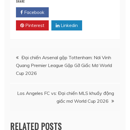
SHARE
Facebook
Twitter
Pinterest
Linkedin
Điều
Đại chiến Arsenal gặp Tottenham: Nơi Vinh
Quang Premier League Gặp Gỡ Giấc Mơ World
hướng
Cup 2026
bài
Los Angeles FC vs: Đại chiến MLS khuấy động
viết
giấc mơ World Cup 2026
RELATED POSTS