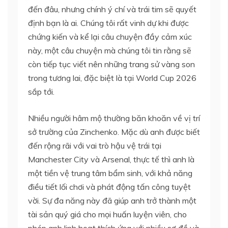
đến đâu, nhưng chính ý chí và trái tim sẽ quyết
định bạn là ai. Chúng tôi rất vinh dự khi được
chứng kiến và kể lại câu chuyện đầy cảm xúc
này, một câu chuyện mà chúng tôi tin rằng sẽ
còn tiếp tục viết nên những trang sử vàng son
trong tương lai, đặc biệt là tại World Cup 2026
sắp tới.
Nhiều người hâm mộ thường băn khoăn về vị trí
sở trường của Zinchenko. Mặc dù anh được biết
đến rộng rãi với vai trò hậu vệ trái tại
Manchester City và Arsenal, thực tế thì anh là
một tiền vệ trung tâm bẩm sinh, với khả năng
điều tiết lối chơi và phát động tấn công tuyệt
vời. Sự đa năng này đã giúp anh trở thành một
tài sản quý giá cho mọi huấn luyện viên, cho
phép anh linh hoạt thích ứng với nhiều sơ đồ và