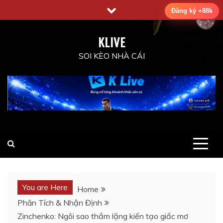
Skip
Đăng ký +88k
to
content
KLIVE
SOI KÈO NHÀ CÁI
You are Here
Home
Phân Tích & Nhận Định
Zinchenko: Ngôi sao thầm lặng kiến tạo giấc mơ