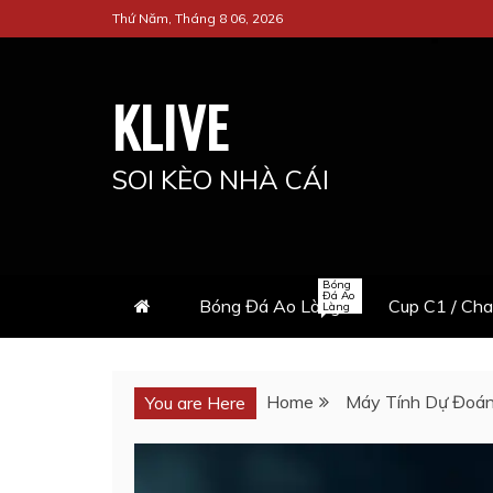
Skip
Thứ Năm, Tháng 8 06, 2026
to
content
KLIVE
SOI KÈO NHÀ CÁI
Bóng
Đá Ao
Bóng Đá Ao Làng
Cup C1 / Ch
Làng
Home
Máy Tính Dự Đoá
You are Here