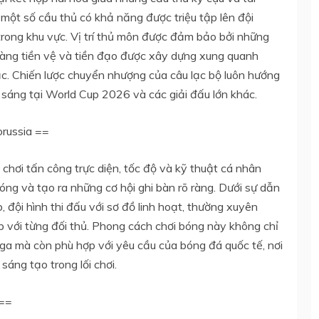
 một số cầu thủ có khả năng được triệu tập lên đội
trong khu vực. Vị trí thủ môn được đảm bảo bởi những
 hàng tiền vệ và tiền đạo được xây dựng xung quanh
c. Chiến lược chuyển nhượng của câu lạc bộ luôn hướng
a sáng tại World Cup 2026 và các giải đấu lớn khác.
orussia ==
 chơi tấn công trực diện, tốc độ và kỹ thuật cá nhân
bóng và tạo ra những cơ hội ghi bàn rõ ràng. Dưới sự dẫn
 đội hình thi đấu với sơ đồ linh hoạt, thường xuyên
 với từng đối thủ. Phong cách chơi bóng này không chỉ
liga mà còn phù hợp với yêu cầu của bóng đá quốc tế, nơi
sáng tạo trong lối chơi.
 ==