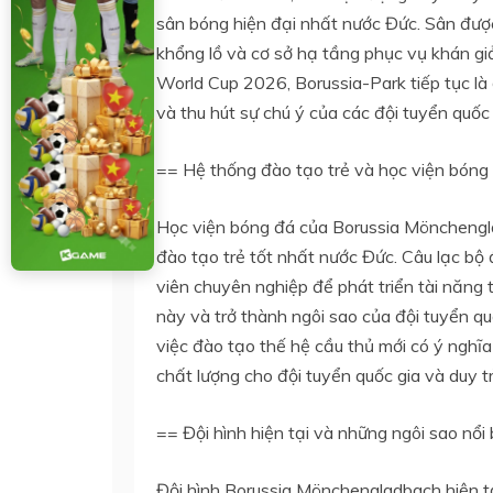
sân bóng hiện đại nhất nước Đức. Sân được
khổng lồ và cơ sở hạ tầng phục vụ khán giả
World Cup 2026, Borussia-Park tiếp tục là 
và thu hút sự chú ý của các đội tuyển quốc g
== Hệ thống đào tạo trẻ và học viện bóng
Học viện bóng đá của Borussia Mönchengl
đào tạo trẻ tốt nhất nước Đức. Câu lạc bộ
viên chuyên nghiệp để phát triển tài năng 
này và trở thành ngôi sao của đội tuyển q
việc đào tạo thế hệ cầu thủ mới có ý nghĩa
chất lượng cho đội tuyển quốc gia và duy tr
== Đội hình hiện tại và những ngôi sao nổi
Đội hình Borussia Mönchengladbach hiện tạ