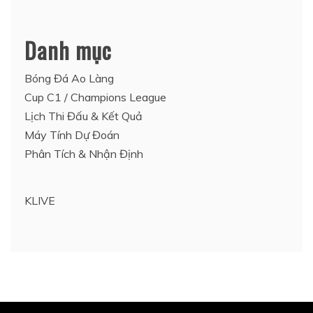
Danh mục
Bóng Đá Ao Làng
Cup C1 / Champions League
Lịch Thi Đấu & Kết Quả
Máy Tính Dự Đoán
Phân Tích & Nhận Định
KLIVE