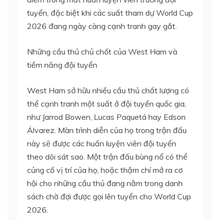
tuyển, đặc biệt khi các suất tham dự World Cup
2026 đang ngày càng cạnh tranh gay gắt.
Những cầu thủ chủ chốt của West Ham và
tiềm năng đội tuyển
West Ham sở hữu nhiều cầu thủ chất lượng có
thể cạnh tranh một suất ở đội tuyển quốc gia,
như Jarrod Bowen, Lucas Paquetá hay Edson
Álvarez. Màn trình diễn của họ trong trận đấu
này sẽ được các huấn luyện viên đội tuyển
theo dõi sát sao. Một trận đấu bùng nổ có thể
củng cố vị trí của họ, hoặc thậm chí mở ra cơ
hội cho những cầu thủ đang nằm trong danh
sách chờ đợi được gọi lên tuyển cho World Cup
2026.