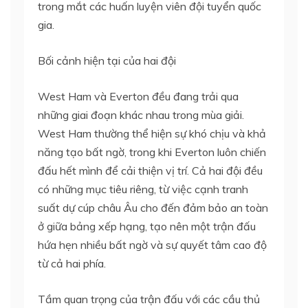
trong mắt các huấn luyện viên đội tuyển quốc
gia.
Bối cảnh hiện tại của hai đội
West Ham và Everton đều đang trải qua
những giai đoạn khác nhau trong mùa giải.
West Ham thường thể hiện sự khó chịu và khả
năng tạo bất ngờ, trong khi Everton luôn chiến
đấu hết mình để cải thiện vị trí. Cả hai đội đều
có những mục tiêu riêng, từ việc cạnh tranh
suất dự cúp châu Âu cho đến đảm bảo an toàn
ở giữa bảng xếp hạng, tạo nên một trận đấu
hứa hẹn nhiều bất ngờ và sự quyết tâm cao độ
từ cả hai phía.
Tầm quan trọng của trận đấu với các cầu thủ