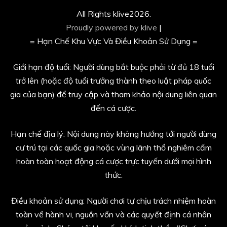
All Rights klive2026.
Proudly powered by klive
|
= Hạn Chế Khu Vực Và Điều Khoản Sử Dụng =
Giới hạn độ tuổi: Người dùng bắt buộc phải từ đủ 18 tuổi
trở lên (hoặc độ tuổi trưởng thành theo luật pháp quốc
gia của bạn) để truy cập và tham khảo nội dung liên quan
đến cá cược.
Hạn chế địa lý: Nội dung này không hướng tới người dùng
cư trú tại các quốc gia hoặc vùng lãnh thổ nghiêm cấm
hoàn toàn hoạt động cá cược trực tuyến dưới mọi hình
thức.
Điều khoản sử dụng: Người chơi tự chịu trách nhiệm hoàn
toàn về hành vi, nguồn vốn và các quyết định cá nhân