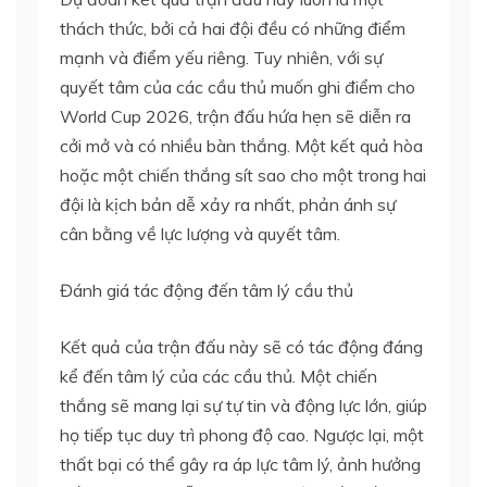
thách thức, bởi cả hai đội đều có những điểm
mạnh và điểm yếu riêng. Tuy nhiên, với sự
quyết tâm của các cầu thủ muốn ghi điểm cho
World Cup 2026, trận đấu hứa hẹn sẽ diễn ra
cởi mở và có nhiều bàn thắng. Một kết quả hòa
hoặc một chiến thắng sít sao cho một trong hai
đội là kịch bản dễ xảy ra nhất, phản ánh sự
cân bằng về lực lượng và quyết tâm.
Đánh giá tác động đến tâm lý cầu thủ
Kết quả của trận đấu này sẽ có tác động đáng
kể đến tâm lý của các cầu thủ. Một chiến
thắng sẽ mang lại sự tự tin và động lực lớn, giúp
họ tiếp tục duy trì phong độ cao. Ngược lại, một
thất bại có thể gây ra áp lực tâm lý, ảnh hưởng