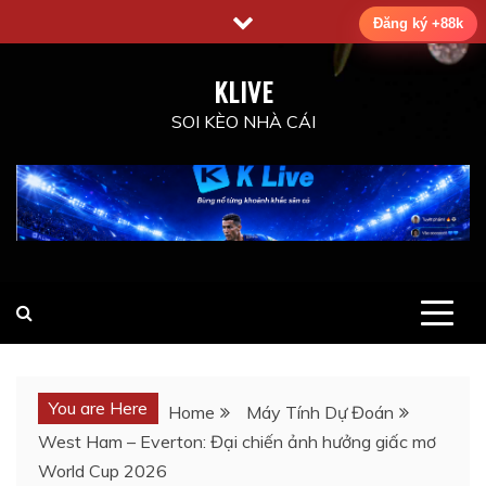
Skip
Đăng ký +88k
to
content
KLIVE
SOI KÈO NHÀ CÁI
You are Here
Home
Máy Tính Dự Đoán
West Ham – Everton: Đại chiến ảnh hưởng giấc mơ
World Cup 2026