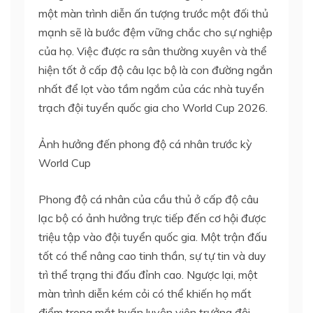
một màn trình diễn ấn tượng trước một đối thủ
mạnh sẽ là bước đệm vững chắc cho sự nghiệp
của họ. Việc được ra sân thường xuyên và thể
hiện tốt ở cấp độ câu lạc bộ là con đường ngắn
nhất để lọt vào tầm ngắm của các nhà tuyển
trạch đội tuyển quốc gia cho World Cup 2026.
Ảnh hưởng đến phong độ cá nhân trước kỳ
World Cup
Phong độ cá nhân của cầu thủ ở cấp độ câu
lạc bộ có ảnh hưởng trực tiếp đến cơ hội được
triệu tập vào đội tuyển quốc gia. Một trận đấu
tốt có thể nâng cao tinh thần, sự tự tin và duy
trì thể trạng thi đấu đỉnh cao. Ngược lại, một
màn trình diễn kém cỏi có thể khiến họ mất
điểm trong mắt huấn luyện viên trưởng đội