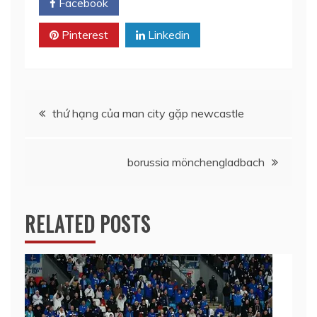
Facebook
Twitter
Pinterest
Linkedin
Điều
thứ hạng của man city gặp newcastle
hướng
borussia mönchengladbach
bài
viết
RELATED POSTS