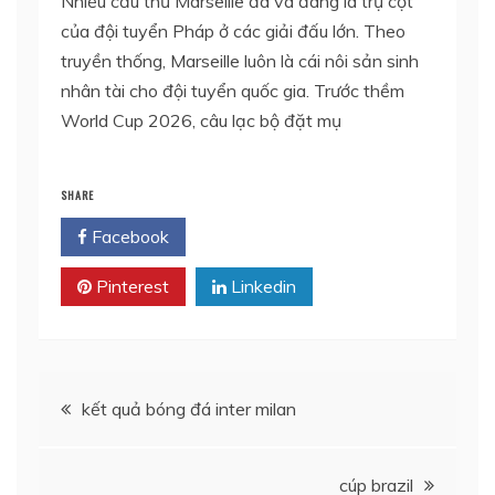
Nhiều cầu thủ Marseille đã và đang là trụ cột
của đội tuyển Pháp ở các giải đấu lớn. Theo
truyền thống, Marseille luôn là cái nôi sản sinh
nhân tài cho đội tuyển quốc gia. Trước thềm
World Cup 2026, câu lạc bộ đặt mụ
SHARE
Facebook
Twitter
Pinterest
Linkedin
Điều
kết quả bóng đá inter milan
hướng
cúp brazil