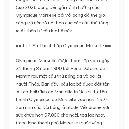
Cup 2026 đang đến gần, ảnh hưởng của
Olympique Marseille đối với bóng đá thế giới
càng trở nên rõ nét hơn qua các cầu thủ từng
xuất thân từ câu lạc bộ này.
== Lịch Sử Thành Lập Olympique Marseille ==
Olympique Marseille được thành lập vào ngày
31 tháng 8 năm 1899 bởi René Dufaure de
Montmirail, một cầu thủ bóng đá và bơi lội
người Pháp. Ban đầu, câu lạc bộ được đặt tên
là Football Club de Marseille trước khi đổi tên
thành Olympique de Marseille vào năm 1924.
Sân nhà của đội bóng là Stade Vélodrome với
sức chứa hơn 67.000 chỗ ngồi, tọa lạc ngay
trong lòng thành phố Marseille thuộc vùng