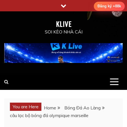
Skip
Đăng ký +88k
to
content
KLIVE
SOI KÈO NHÀ CÁI
You are Here
Home
Bóng Đá Ao Làng
câu lạc bộ bóng đá olympique marseille