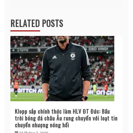
bài
viết
RELATED POSTS
Klopp sắp chính thức làm HLV ĐT Đức: Bầu
trời bóng đá châu Âu rung chuyển với loạt tin
chuyển nhượng nóng hổi
23 Tháng 7, 2026