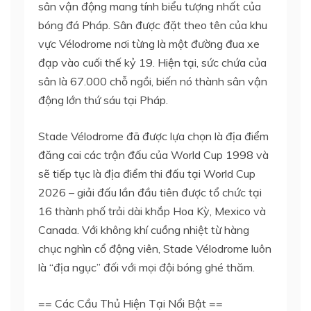
sân vận động mang tính biểu tượng nhất của
bóng đá Pháp. Sân được đặt theo tên của khu
vực Vélodrome nơi từng là một đường đua xe
đạp vào cuối thế kỷ 19. Hiện tại, sức chứa của
sân là 67.000 chỗ ngồi, biến nó thành sân vận
động lớn thứ sáu tại Pháp.
Stade Vélodrome đã được lựa chọn là địa điểm
đăng cai các trận đấu của World Cup 1998 và
sẽ tiếp tục là địa điểm thi đấu tại World Cup
2026 – giải đấu lần đầu tiên được tổ chức tại
16 thành phố trải dài khắp Hoa Kỳ, Mexico và
Canada. Với không khí cuồng nhiệt từ hàng
chục nghìn cổ động viên, Stade Vélodrome luôn
là “địa ngục” đối với mọi đội bóng ghé thăm.
== Các Cầu Thủ Hiện Tại Nổi Bật ==