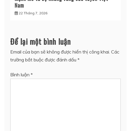
Nam
22 Tháng 7, 2026
Để lại một bình luận
Email của bạn sẽ không được hiển thị công khai.
Các
trường bắt buộc được đánh dấu
*
Bình luận
*