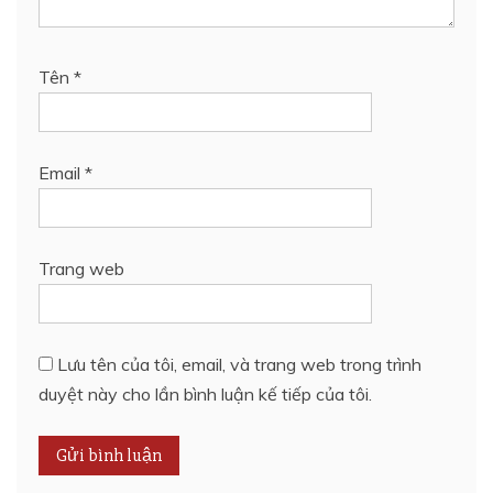
Tên
*
Email
*
Trang web
Lưu tên của tôi, email, và trang web trong trình
duyệt này cho lần bình luận kế tiếp của tôi.